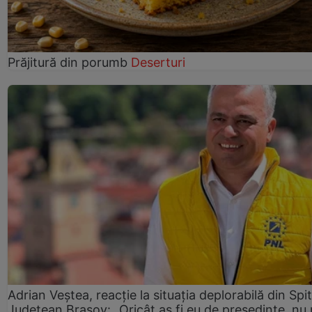
Prăjitură din porumb
Deserturi
Adrian Veștea, reacție la situația deplorabilă din Spit
Județean Brașov: „Oricât aș fi eu de președinte, nu