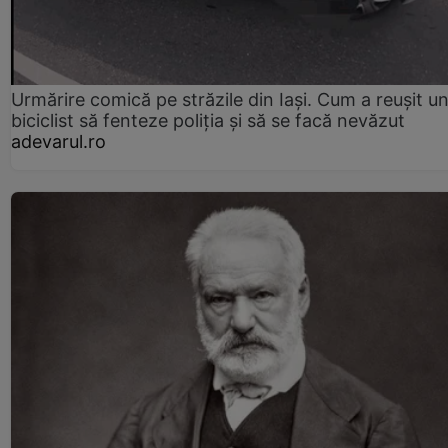
Urmărire comică pe străzile din Iași. Cum a reușit u
biciclist să fenteze poliția și să se facă nevăzut
adevarul.ro