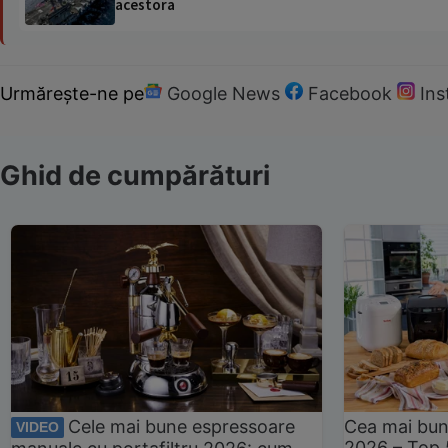
acestora
Urmărește-ne pe
Google News
Facebook
In
Ghid de cumpărături
Cele mai bune espressoare
Cea mai bun
VIDEO
2026 – Top 