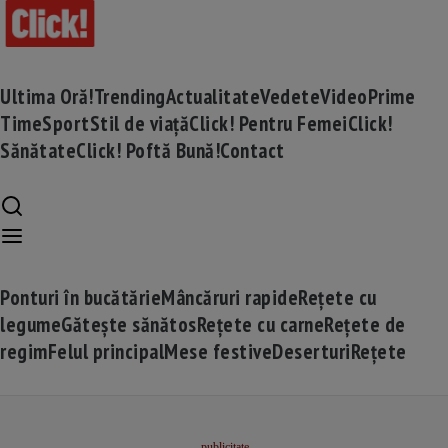
Ultima Oră!
Trending
Actualitate
Vedete
Video
Prime
Time
Sport
Stil de viață
Click! Pentru Femei
Click!
Sănătate
Click! Poftă Bună!
Contact
Ponturi în bucătărie
Mâncăruri rapide
Rețete cu
legume
Gătește sănătos
Rețete cu carne
Rețete de
regim
Felul principal
Mese festive
Deserturi
Rețete