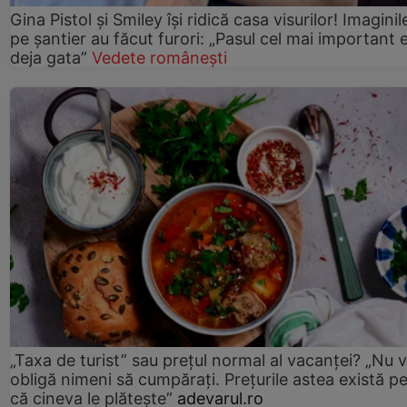
Gina Pistol și Smiley își ridică casa visurilor! Imaginil
pe șantier au făcut furori: „Pasul cel mai important 
deja gata”
Vedete românești
„Taxa de turist” sau prețul normal al vacanței? „Nu 
obligă nimeni să cumpărați. Prețurile astea există p
că cineva le plătește”
adevarul.ro