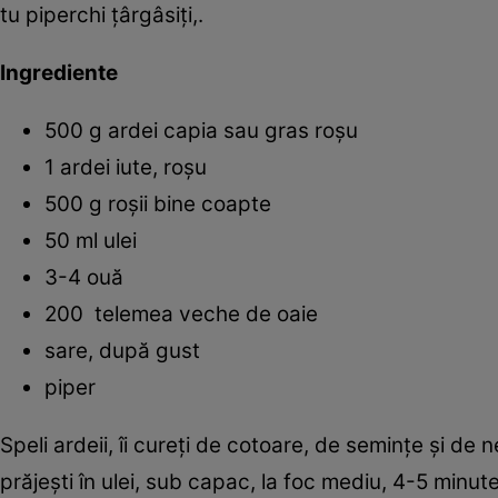
tu piperchi țârgâsiți,.
Ingrediente
500 g ardei capia sau gras roşu
1 ardei iute, roşu
500 g roșii bine coapte
50 ml ulei
3-4 ouă
200 telemea veche de oaie
sare, după gust
piper
Speli ardeii, îi cureţi de cotoare, de seminţe şi de ne
prăjeşti în ulei, sub capac, la foc mediu, 4-5 minut