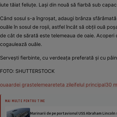
iute tăiat feliuţe. Laşi din nouă să fiarbă sub capac
Când sosul s-a îngroşat, adaugi brânza sfărâmată ş
ouăle în sosul de roşii, astfel încât să obţii ouă p
de cât de sărată este telemeaua de oaie. Acoperi 
cogaulează ouăle.
Serveşti fierbinte, cu verdeaţa preferată şi cu pâ
FOTO: SHUTTERSTOCK
oua
ardei gras
telemea
reteta zilei
felul principal
30 m
MAI MULTE PENTRU TINE
Marinarii de pe portavionul USS Abraham Lincoln su