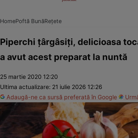
Home
Poftă Bună
Rețete
Piperchi țârgâsiți, delicioasa t
a avut acest preparat la nuntă
25 martie 2020 12:20
Ultima actualizare:
21 iulie 2026 12:26
Adaugă-ne ca sursă preferată în Google
Urmă