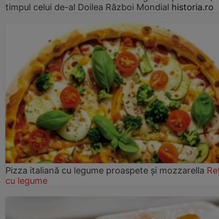
timpul celui de-al Doilea Război Mondial
historia.ro
Pizza italiană cu legume proaspete și mozzarella
Re
cu legume