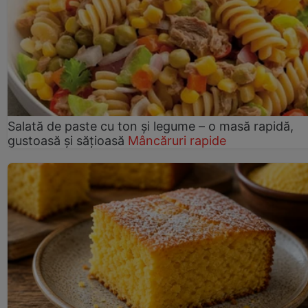
Salată de paste cu ton și legume – o masă rapidă,
gustoasă și sățioasă
Mâncăruri rapide