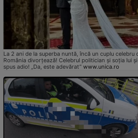
La 2 ani de la superba nuntă, încă un cuplu celebru 
România divorțează! Celebrul politician și soția lui ș
spus adio! „Da, este adevărat”
www.unica.ro