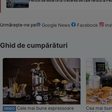
Pericol de moarte la trecerea de cale ferată la Pet
Urmărește-ne pe
Google News
Facebook
In
Ghid de cumpărături
Cele mai bune espressoare
Cea mai bun
VIDEO