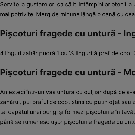
Servite la gustare ori ca să îţi întâmpini prietenii
mai potrivite. Merg de minune lângă o cană cu ceai o
Pişcoturi fragede cu untură - In
4 linguri zahăr pudră 1 ou ½ linguriţă praf de copt
Pişcoturi fragede cu untură - M
Amesteci într-un vas untura cu oul, iar după ce s
zahărul, pui praful de copt stins cu puţin oţet sau
tai capătul unei pungi şi formezi pişcoturile în tavă
până se rumenesc uşor pişcoturile fragede cu unt