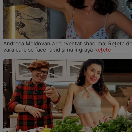
Andreea Moldovan a reinventat shaorma! Rețeta d
vară care se face rapid și nu îngrașă
Rețete