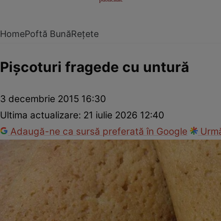
Home
Poftă Bună
Rețete
Pişcoturi fragede cu untură
3 decembrie 2015 16:30
Ultima actualizare:
21 iulie 2026 12:40
Adaugă-ne ca sursă preferată în Google
Urmă