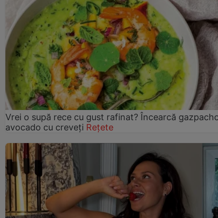
Vrei o supă rece cu gust rafinat? Încearcă gazpach
avocado cu creveți
Rețete