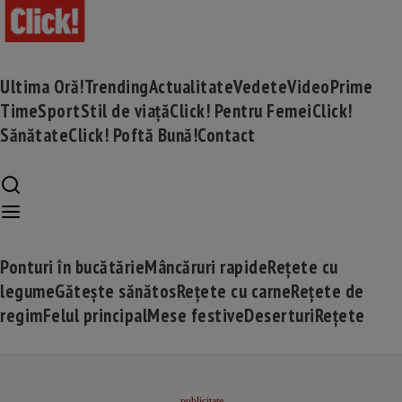
Ultima Oră!
Trending
Actualitate
Vedete
Video
Prime
Time
Sport
Stil de viață
Click! Pentru Femei
Click!
Sănătate
Click! Poftă Bună!
Contact
Ponturi în bucătărie
Mâncăruri rapide
Rețete cu
legume
Gătește sănătos
Rețete cu carne
Rețete de
regim
Felul principal
Mese festive
Deserturi
Rețete