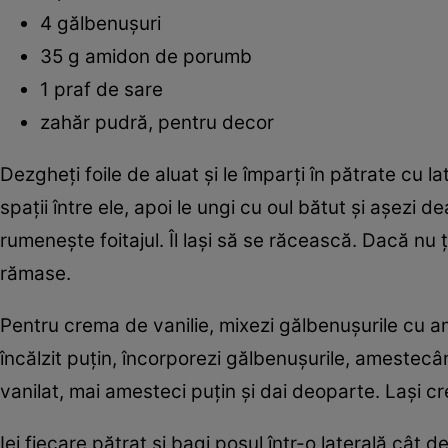
4 gălbenuşuri
35 g amidon de porumb
1 praf de sare
zahăr pudră, pentru decor
Dezgheţi foile de aluat şi le împarţi în pătrate cu 
spaţii între ele, apoi le ungi cu oul bătut şi aşezi
rumeneşte foitajul. Îl laşi să se răcească. Dacă nu 
rămase.
Pentru crema de vanilie, mixezi gălbenuşurile cu am
încălzit puţin, încorporezi gălbenuşurile, amestec
vanilat, mai amesteci puţin şi dai deoparte. Laşi c
Iei fiecare pătrat şi bagi poşul într-o laterală cât 