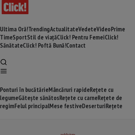
Ultima Oră!
Trending
Actualitate
Vedete
Video
Prime
Time
Sport
Stil de viață
Click! Pentru Femei
Click!
Sănătate
Click! Poftă Bună!
Contact
Ponturi în bucătărie
Mâncăruri rapide
Rețete cu
legume
Gătește sănătos
Rețete cu carne
Rețete de
regim
Felul principal
Mese festive
Deserturi
Rețete