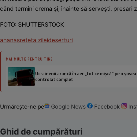
când termini crema şi, înainte să serveşti, presari 
FOTO: SHUTTERSTOCK
ananas
reteta zilei
deserturi
MAI MULTE PENTRU TINE
Ucrainenii aruncă în aer „tot ce mișcă” pe o șose
controlat complet
Urmărește-ne pe
Google News
Facebook
In
Ghid de cumpărături