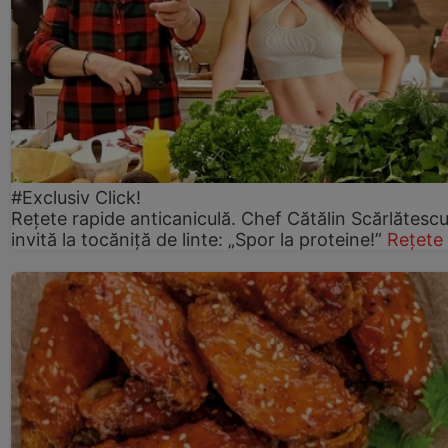
#Exclusiv Click!
Rețete rapide anticaniculă. Chef Cătălin Scărlătesc
invită la tocăniță de linte: „Spor la proteine!”
Rețete