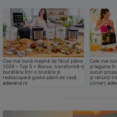
Cea mai bună mașină de făcut pâine
Cele mai bu
2026 – Top 5 + Bonus: transformă-ți
și legume în
bucătăria într-o brutărie și
sucuri proas
redescoperă gustul pâinii de casă
și renunți tr
adevarul.ro
comerț
adev