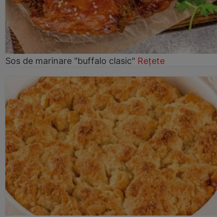
Sos de marinare "buffalo clasic"
Rețete