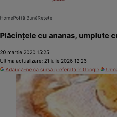
Home
Poftă Bună
Rețete
Plăcinţele cu ananas, umplute 
20 martie 2020 15:25
Ultima actualizare:
21 iulie 2026 12:26
Adaugă-ne ca sursă preferată în Google
Urmă