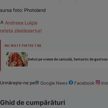
sursa foto: Photoland
Andreea Luigia
reteta zilei
deserturi
MAI MULTE PENTRU TINE
Delicii pe vreme de caniculă, fantastic de gustoase
Urmărește-ne pe
Google News
Facebook
In
Ghid de cumpărături