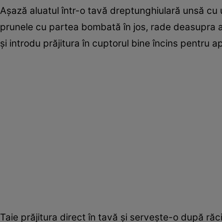
Aşază aluatul într-o tavă dreptunghiulară unsă cu 
prunele cu partea bombată în jos, rade deasupra alua
şi introdu prăjitura în cuptorul bine încins pentru 
Taie prăjitura direct în tavă şi serveşte-o după răci