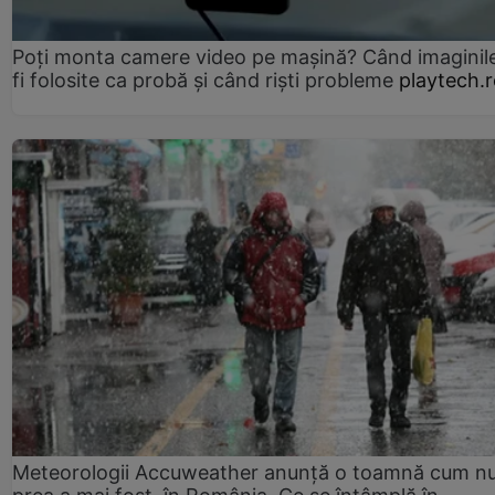
Poți monta camere video pe mașină? Când imaginil
fi folosite ca probă și când riști probleme
playtech.
Meteorologii Accuweather anunță o toamnă cum n