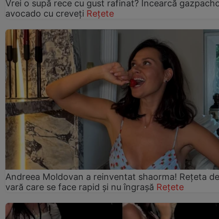
Vrei o supă rece cu gust rafinat? Încearcă gazpach
avocado cu creveți
Rețete
Andreea Moldovan a reinventat shaorma! Rețeta d
vară care se face rapid și nu îngrașă
Rețete