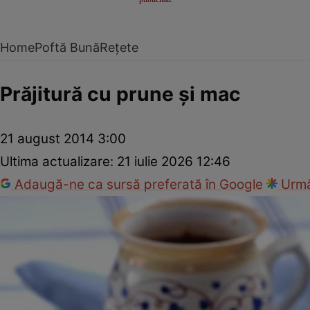
Home
Poftă Bună
Rețete
Prăjitură cu prune şi mac
21 august 2014 3:00
Ultima actualizare:
21 iulie 2026 12:46
Adaugă-ne ca sursă preferată în Google
Urmă