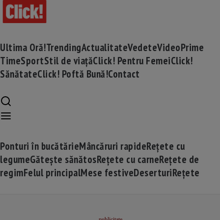
Ultima Oră!
Trending
Actualitate
Vedete
Video
Prime
Time
Sport
Stil de viață
Click! Pentru Femei
Click!
Sănătate
Click! Poftă Bună!
Contact
Ponturi în bucătărie
Mâncăruri rapide
Rețete cu
legume
Gătește sănătos
Rețete cu carne
Rețete de
regim
Felul principal
Mese festive
Deserturi
Rețete