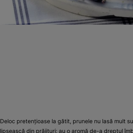
Deloc pretenţioase la gătit, prunele nu lasă mult s
lipsească din prăjituri: au o aromă de-a dreptul îm