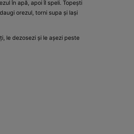
rezul în apă, apoi îl speli. Topeşti
daugi orezul, torni supa şi laşi
i, le dezosezi şi le aşezi peste