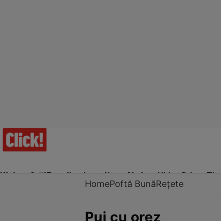
Ultima Oră!
Trending
Actualitate
Vedete
Video
Prime Ti
Home
Poftă Bună
Rețete
Pui cu orez