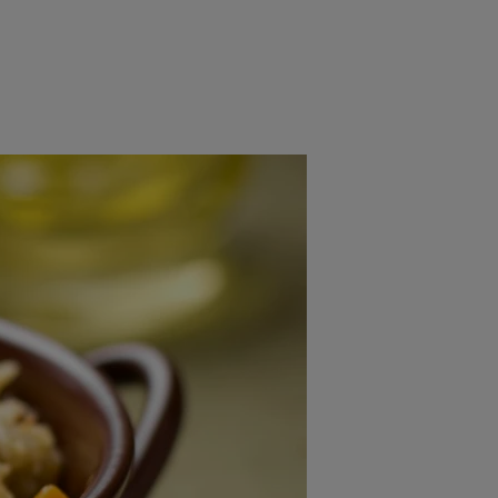
rincipal
Mese festive
Deserturi
Rețete