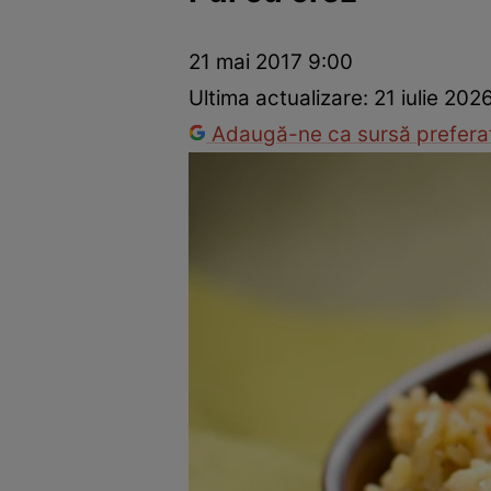
Ponturi în bucătărie
Mâncăruri rapide
Rețete cu legume
21 mai 2017 9:00
Ultima actualizare:
21 iulie 202
Adaugă-ne ca sursă preferat