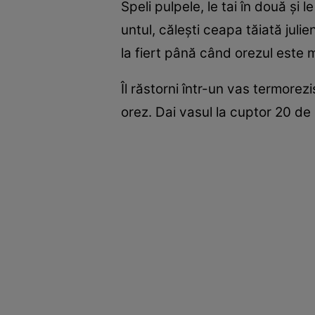
Speli pulpele, le tai în două şi le
untul, căleşti ceapa tăiată julie
la fiert până când orezul este m
Îl răstorni într-un vas termorezi
orez. Dai vasul la cuptor 20 de