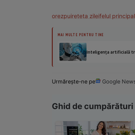
orez
pui
reteta zilei
felul principal
MAI MULTE PENTRU TINE
Inteligența artificială
Urmărește-ne pe
Google New
Ghid de cumpărături