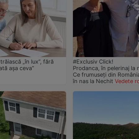
răiască „în lux”, fără
#Exclusiv Click!
dată așa ceva”
Prodanca, în pelerinaj la 
Ce frumuseți din România 
în nas la Nechit
Vedete r