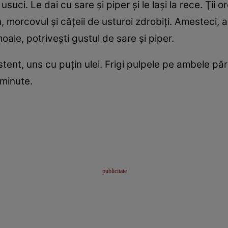
 usuci. Le dai cu sare şi piper şi le laşi la rece. Ţii o
n, morcovul şi căţeii de usturoi zdrobiţi. Amesteci, a
oale, potriveşti gustul de sare şi piper.
stent, uns cu puţin ulei. Frigi pulpele pe ambele părţ
 minute.