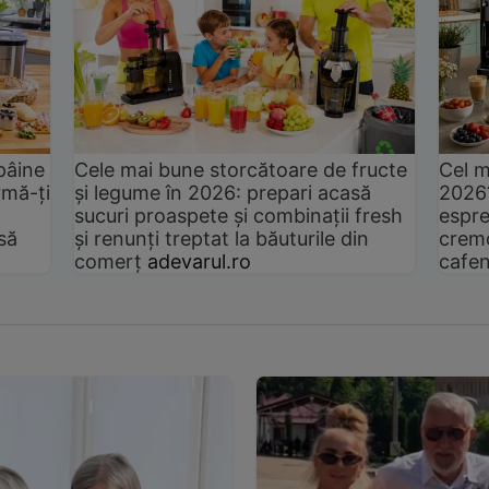
pâine
Cele mai bune storcătoare de fructe
Cel m
rmă-ți
și legume în 2026: prepari acasă
2026
sucuri proaspete și combinații fresh
espre
să
și renunți treptat la băuturile din
cremo
comerț
adevarul.ro
cafen