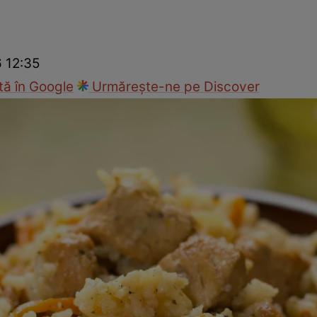
Gătește sănătos
Rețete cu carne
Rețete de regim
Felul p
6 12:35
ă în Google
Urmărește-ne pe Discover