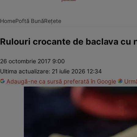
Home
Poftă Bună
Rețete
Rulouri crocante de baclava cu 
26 octombrie 2017 9:00
Ultima actualizare:
21 iulie 2026 12:34
Adaugă-ne ca sursă preferată în Google
Urmă