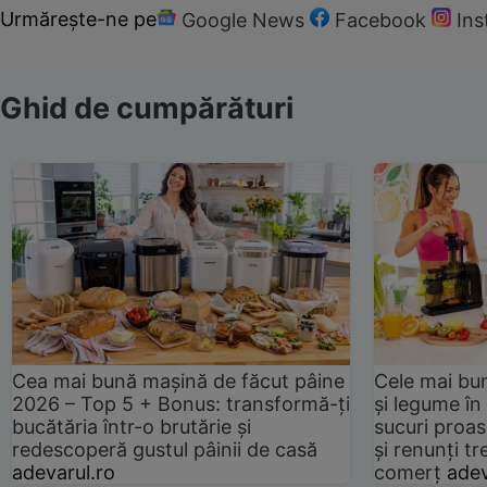
Urmărește-ne pe
Google News
Facebook
In
Ghid de cumpărături
Cea mai bună mașină de făcut pâine
Cele mai bu
2026 – Top 5 + Bonus: transformă-ți
și legume în
bucătăria într-o brutărie și
sucuri proas
redescoperă gustul pâinii de casă
și renunți tr
adevarul.ro
comerț
adev