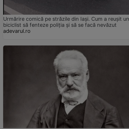
Urmărire comică pe străzile din Iași. Cum a reușit u
biciclist să fenteze poliția și să se facă nevăzut
adevarul.ro