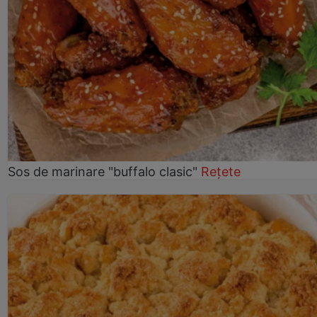
Sos de marinare "buffalo clasic"
Rețete