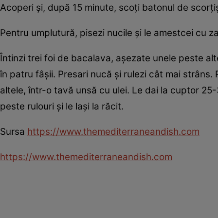
Acoperi şi, după 15 minute, scoţi batonul de scorţi
Pentru umplutură, pisezi nucile şi le amestcei cu za
Întinzi trei foi de bacalava, aşezate unele peste alte
în patru fâşii. Presari nucă şi rulezi cât mai strâns
altele, într-o tavă unsă cu ulei. Le dai la cuptor 
peste rulouri şi le laşi la răcit.
Sursa
https://www.themediterraneandish.com
https://www.themediterraneandish.com