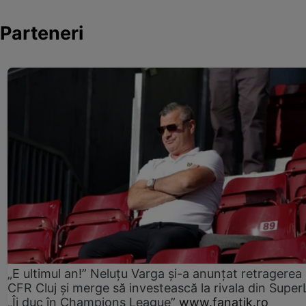
Parteneri
„E ultimul an!” Neluțu Varga și-a anunțat retragerea 
CFR Cluj și merge să investească la rivala din Super
„Îi duc în Champions League”
www.fanatik.ro