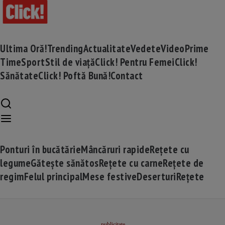
Ultima Oră!
Trending
Actualitate
Vedete
Video
Prime
Time
Sport
Stil de viață
Click! Pentru Femei
Click!
Sănătate
Click! Poftă Bună!
Contact
Ponturi în bucătărie
Mâncăruri rapide
Rețete cu
legume
Gătește sănătos
Rețete cu carne
Rețete de
regim
Felul principal
Mese festive
Deserturi
Rețete