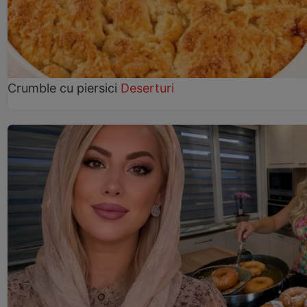
Crumble cu piersici
Deserturi