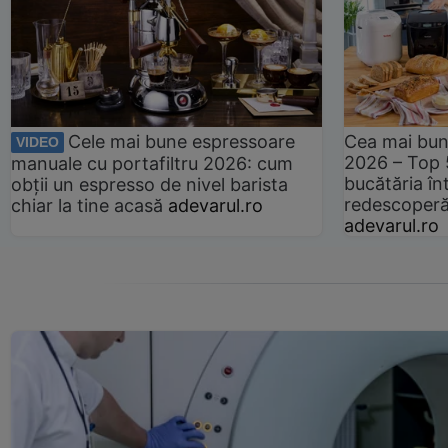
Cele mai bune espressoare
Cea mai bun
VIDEO
2026 – Top 
manuale cu portafiltru 2026: cum
bucătăria înt
obții un espresso de nivel barista
redescoperă 
chiar la tine acasă
adevarul.ro
adevarul.ro