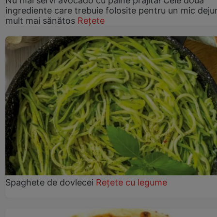
Nu mai servi avocado cu pâine prăjită! Cele două
ingrediente care trebuie folosite pentru un mic deju
mult mai sănătos
Rețete
Spaghete de dovlecei
Rețete cu legume