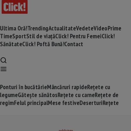
Ultima Oră!
Trending
Actualitate
Vedete
Video
Prime
Time
Sport
Stil de viață
Click! Pentru Femei
Click!
Sănătate
Click! Poftă Bună!
Contact
Ponturi în bucătărie
Mâncăruri rapide
Rețete cu
legume
Gătește sănătos
Rețete cu carne
Rețete de
regim
Felul principal
Mese festive
Deserturi
Rețete