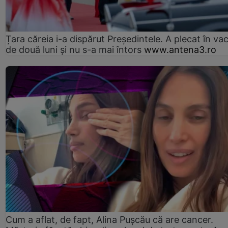
Țara căreia i-a dispărut Președintele. A plecat în va
de două luni și nu s-a mai întors
www.antena3.ro
Cum a aflat, de fapt, Alina Pușcău că are cancer.