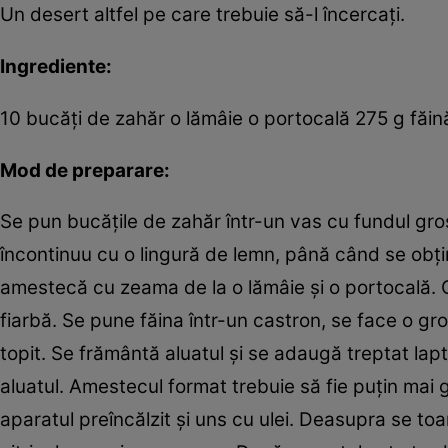
Un desert altfel pe care trebuie să-l încercaţi.
Ingrediente:
10 bucăţi de zahăr o lămâie o portocală 275 g făin
Mod de preparare:
Se pun bucăţile de zahăr într-un vas cu fundul gro
încontinuu cu o lingură de lemn, până când se obţin
amestecă cu zeama de la o lămâie şi o portocală. Coj
fiarbă. Se pune făina într-un castron, se face o grop
topit. Se frământă aluatul şi se adaugă treptat lap
aluatul. Amestecul format trebuie să fie puţin mai 
aparatul preîncălzit şi uns cu ulei. Deasupra se toar