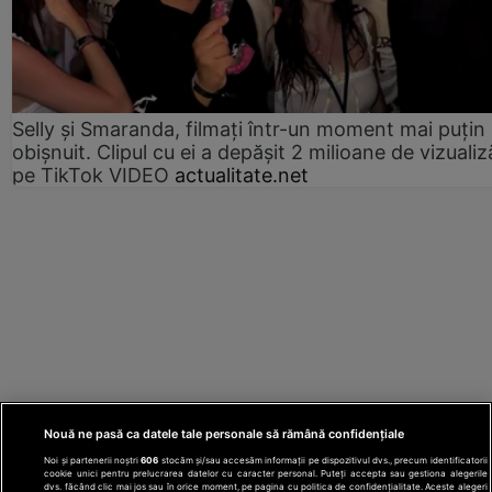
Selly și Smaranda, filmați într-un moment mai puțin
obișnuit. Clipul cu ei a depășit 2 milioane de vizualiz
pe TikTok VIDEO
actualitate.net
Nouă ne pasă ca datele tale personale să rămână confidențiale
Noi și partenerii noștri
606
stocăm și/sau accesăm informații pe dispozitivul dvs., precum identificatorii
cookie unici pentru prelucrarea datelor cu caracter personal. Puteți accepta sau gestiona alegerile
dvs. făcând clic mai jos sau în orice moment, pe pagina cu politica de confidențialitate. Aceste alegeri