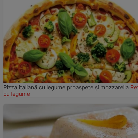
Pizza italiană cu legume proaspete și mozzarella
Re
cu legume