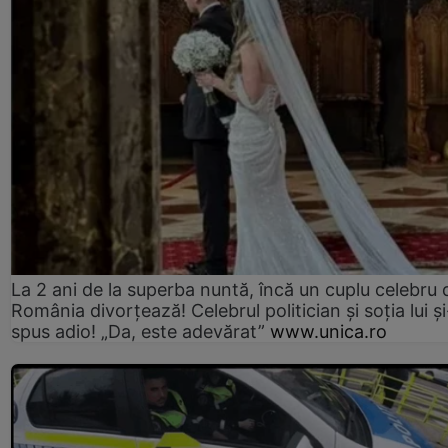
La 2 ani de la superba nuntă, încă un cuplu celebru 
România divorțează! Celebrul politician și soția lui ș
spus adio! „Da, este adevărat”
www.unica.ro