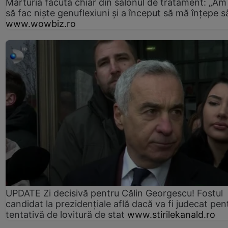
Mărturia făcută chiar din salonul de tratament: „Am
să fac niște genuflexiuni și a început să mă înțepe s
www.wowbiz.ro
UPDATE Zi decisivă pentru Călin Georgescu! Fostul
candidat la prezidențiale află dacă va fi judecat pen
tentativă de lovitură de stat
www.stirilekanald.ro