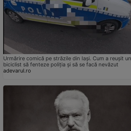
Urmărire comică pe străzile din Iași. Cum a reușit u
biciclist să fenteze poliția și să se facă nevăzut
adevarul.ro