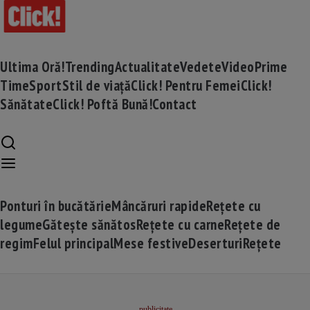
Ultima Oră!
Trending
Actualitate
Vedete
Video
Prime
Time
Sport
Stil de viață
Click! Pentru Femei
Click!
Sănătate
Click! Poftă Bună!
Contact
Ponturi în bucătărie
Mâncăruri rapide
Rețete cu
legume
Gătește sănătos
Rețete cu carne
Rețete de
regim
Felul principal
Mese festive
Deserturi
Rețete