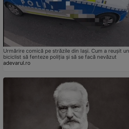
Urmărire comică pe străzile din Iași. Cum a reușit u
biciclist să fenteze poliția și să se facă nevăzut
adevarul.ro