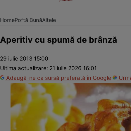
Home
Poftă Bună
Altele
Aperitiv cu spumă de brânză
29 iulie 2013 15:00
Ultima actualizare:
21 iulie 2026 16:01
Adaugă-ne ca sursă preferată în Google
Urmă