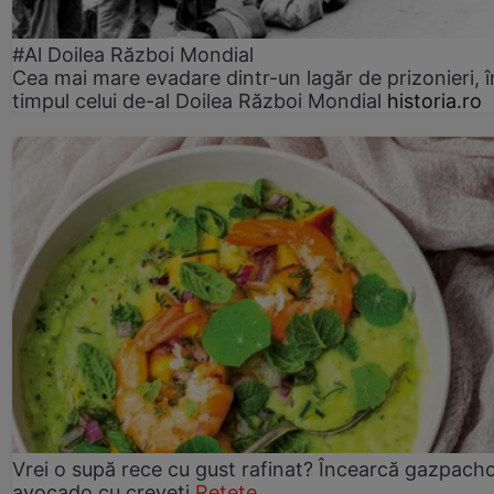
#Al Doilea Război Mondial
Cea mai mare evadare dintr-un lagăr de prizonieri, î
timpul celui de-al Doilea Război Mondial
historia.ro
Vrei o supă rece cu gust rafinat? Încearcă gazpach
avocado cu creveți
Rețete