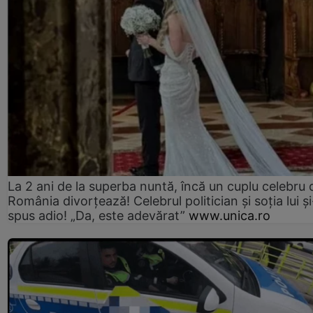
La 2 ani de la superba nuntă, încă un cuplu celebru 
România divorțează! Celebrul politician și soția lui ș
spus adio! „Da, este adevărat”
www.unica.ro