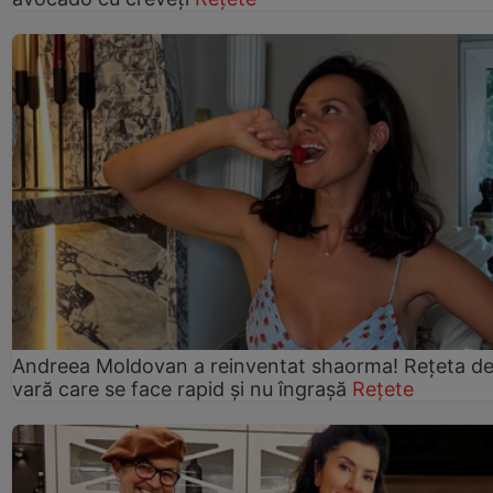
Andreea Moldovan a reinventat shaorma! Rețeta d
vară care se face rapid și nu îngrașă
Rețete