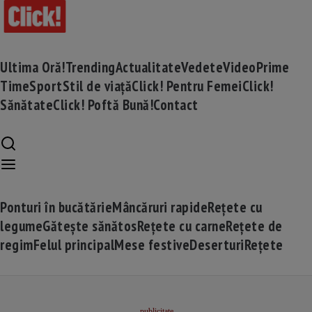
Ultima Oră!
Trending
Actualitate
Vedete
Video
Prime
Time
Sport
Stil de viață
Click! Pentru Femei
Click!
Sănătate
Click! Poftă Bună!
Contact
Ponturi în bucătărie
Mâncăruri rapide
Rețete cu
legume
Gătește sănătos
Rețete cu carne
Rețete de
regim
Felul principal
Mese festive
Deserturi
Rețete