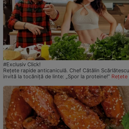
#Exclusiv Click!
Rețete rapide anticaniculă. Chef Cătălin Scărlătesc
invită la tocăniță de linte: „Spor la proteine!”
Rețete