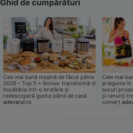
Ghid de cumpărături
Cea mai bună mașină de făcut pâine
Cele mai bu
2026 – Top 5 + Bonus: transformă-ți
și legume în
bucătăria într-o brutărie și
sucuri proas
redescoperă gustul pâinii de casă
și renunți tr
adevarul.ro
comerț
adev