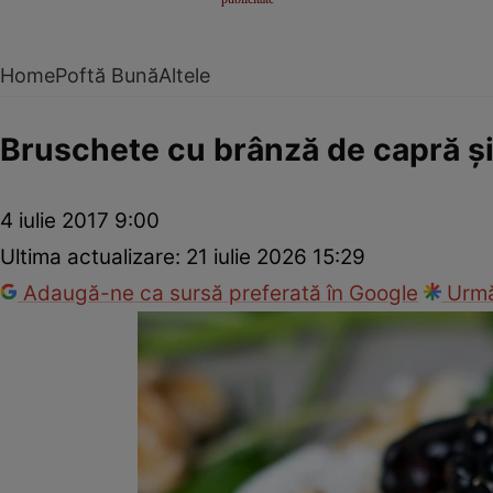
Home
Poftă Bună
Altele
Bruschete cu brânză de capră ş
4 iulie 2017 9:00
Ultima actualizare:
21 iulie 2026 15:29
Adaugă-ne ca sursă preferată în Google
Urmă