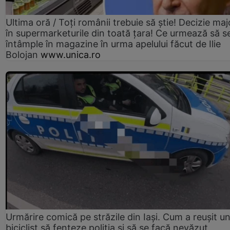
Ultima oră / Toți românii trebuie să știe! Decizie maj
în supermarketurile din toată țara! Ce urmează să s
întâmple în magazine în urma apelului făcut de Ilie
Bolojan
www.unica.ro
Urmărire comică pe străzile din Iași. Cum a reușit u
biciclist să fenteze poliția și să se facă nevăzut