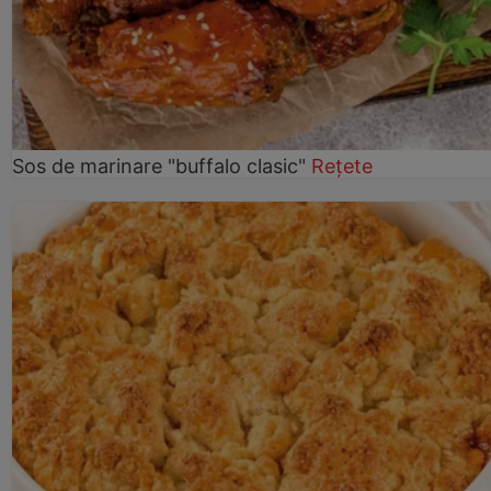
Sos de marinare "buffalo clasic"
Rețete