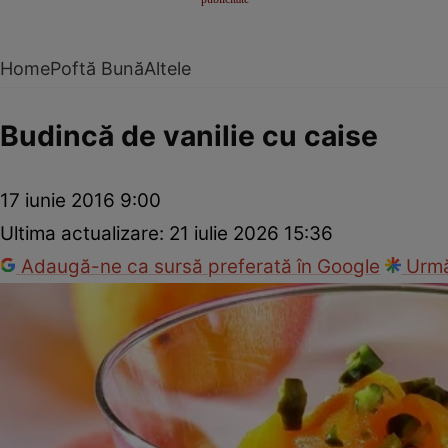
Home
Poftă Bună
Altele
Budincă de vanilie cu caise
17 iunie 2016 9:00
Ultima actualizare:
21 iulie 2026 15:36
Adaugă-ne ca sursă preferată în Google
Urmă