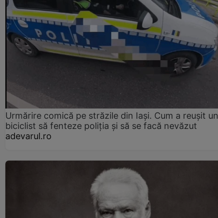
Urmărire comică pe străzile din Iași. Cum a reușit u
biciclist să fenteze poliția și să se facă nevăzut
adevarul.ro