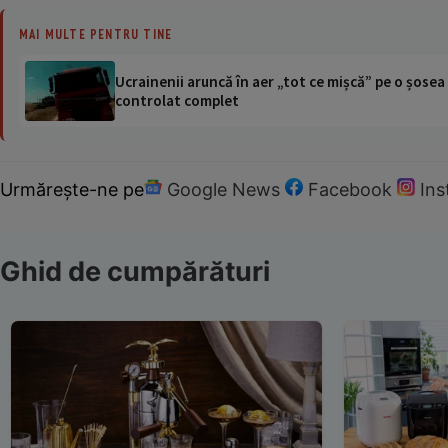
MAI MULTE PENTRU TINE
Ucrainenii aruncă în aer „tot ce mișcă” pe o șose
controlat complet
Urmărește-ne pe
Google News
Facebook
In
Ghid de cumpărături