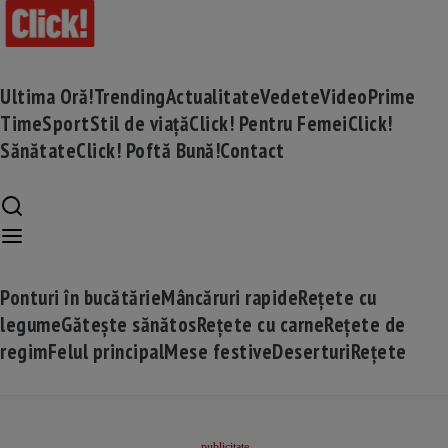
Ultima Oră!
Trending
Actualitate
Vedete
Video
Prime
Time
Sport
Stil de viață
Click! Pentru Femei
Click!
Sănătate
Click! Poftă Bună!
Contact
Ponturi în bucătărie
Mâncăruri rapide
Rețete cu
legume
Gătește sănătos
Rețete cu carne
Rețete de
regim
Felul principal
Mese festive
Deserturi
Rețete