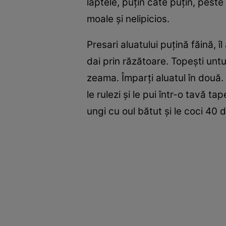
laptele, puţin câte puţin, peste
moale şi nelipicios.
Presari aluatului puţină făină, î
dai prin răzătoare. Topeşti unt
zeama. Împarţi aluatul în două.
le rulezi şi le pui într-o tavă t
ungi cu oul bătut şi le coci 40 