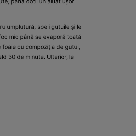
ute, până obţii un aluat uşor
ru umplutură, speli gutuile şi le
a foc mic până se evaporă toată
e foaie cu compoziţia de gutui,
ald 30 de minute. Ulterior, le