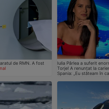
paratul de RMN. A fost
Iulia Pârlea a suferit en
nal
Torje! A renunțat la carie
Spania: „Eu stăteam în ca