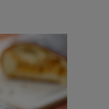
rincipal
Mese festive
Deserturi
Rețete