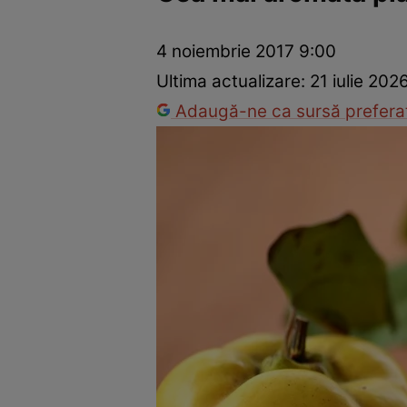
Ponturi în bucătărie
Mâncăruri rapide
Rețete cu legume
4 noiembrie 2017 9:00
Ultima actualizare:
21 iulie 202
Adaugă-ne ca sursă preferat