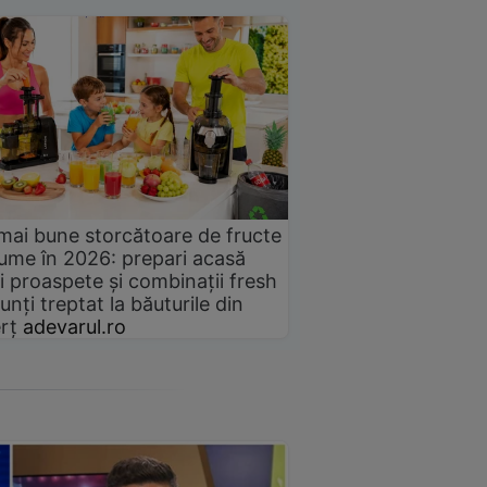
mai bune storcătoare de fructe
gume în 2026: prepari acasă
i proaspete și combinații fresh
unți treptat la băuturile din
rț
adevarul.ro