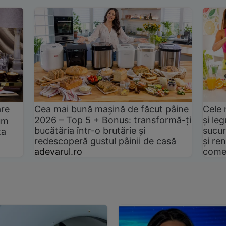
are
Cea mai bună mașină de făcut pâine
Cele 
2026 – Top 5 + Bonus: transformă-ți
și le
um
bucătăria într-o brutărie și
sucur
ta
redescoperă gustul pâinii de casă
și ren
adevarul.ro
come