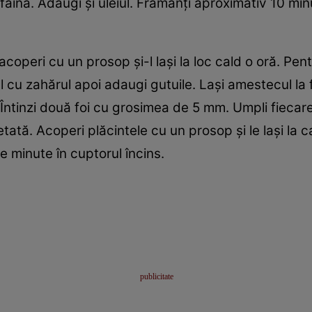
 făină. Adaugi şi uleiul. Frămânţi aproximativ 10 min
l acoperi cu un prosop şi-l laşi la loc cald o oră. Pent
ul cu zahărul apoi adaugi gutuile. Laşi amestecul l
 Întinzi două foi cu grosimea de 5 mm. Umpli fiecar
apetată. Acoperi plăcintele cu un prosop şi le laşi la c
de minute în cuptorul încins.