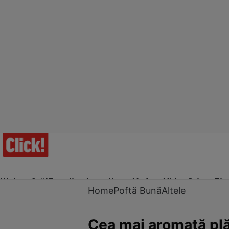
Ultima Oră!
Trending
Actualitate
Vedete
Video
Prime Ti
Home
Poftă Bună
Altele
Cea mai aromată plă