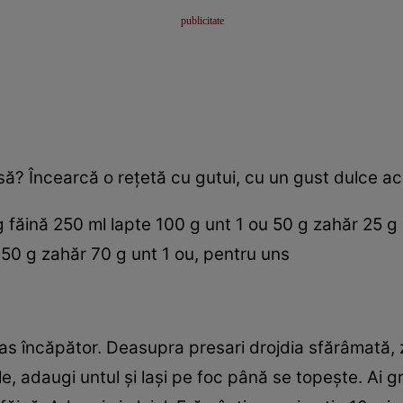
să? Încearcă o reţetă cu gutui, cu un gust dulce acr
făină 250 ml lapte 100 g unt 1 ou 50 g zahăr 25 g d
150 g zahăr 70 g unt 1 ou, pentru uns
 vas încăpător. Deasupra presari drojdia sfărâmată, 
e, adaugi untul şi laşi pe foc până se topeşte. Ai gr