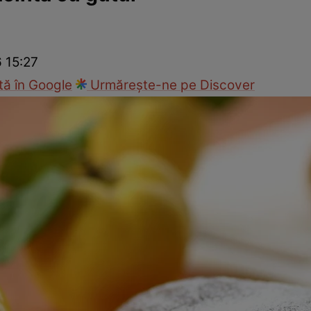
Gătește sănătos
Rețete cu carne
Rețete de regim
Felul p
6 15:27
ă în Google
Urmărește-ne pe Discover