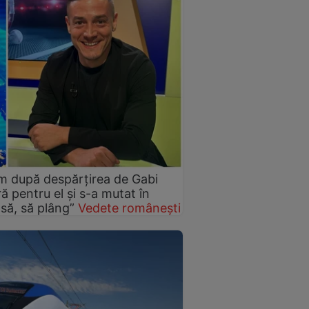
orm după despărțirea de Gabi
ră pentru el și s-a mutat în
să, să plâng”
Vedete românești