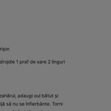
işor.
rojdie 1 praf de sare 2 linguri
zahărul, adaugi oul bătut şi
ijă să nu se înfierbânte. Torni