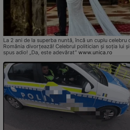
La 2 ani de la superba nuntă, încă un cuplu celebru 
România divorțează! Celebrul politician și soția lui ș
spus adio! „Da, este adevărat”
www.unica.ro