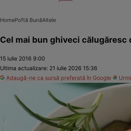
Home
Poftă Bună
Altele
Cel mai bun ghiveci călugăresc
15 iulie 2016 9:00
Ultima actualizare:
21 iulie 2026 15:36
Adaugă-ne ca sursă preferată în Google
Urmă