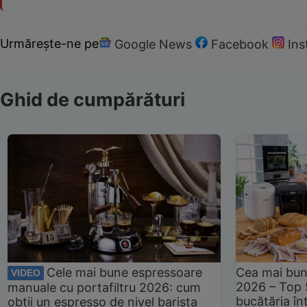
Urmărește-ne pe
Google News
Facebook
In
Ghid de cumpărături
Cele mai bune espressoare
Cea mai bun
VIDEO
2026 – Top 
manuale cu portafiltru 2026: cum
bucătăria înt
obții un espresso de nivel barista