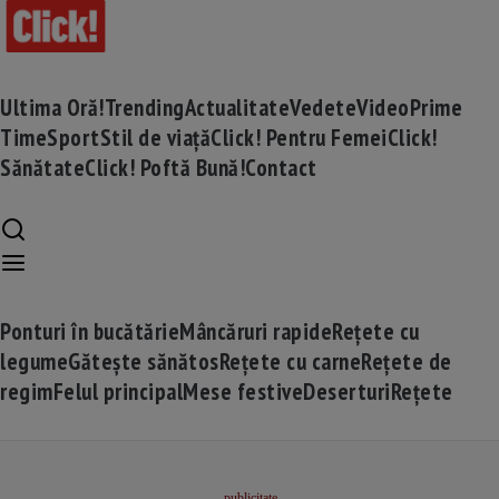
Ultima Oră!
Trending
Actualitate
Vedete
Video
Prime
Time
Sport
Stil de viață
Click! Pentru Femei
Click!
Sănătate
Click! Poftă Bună!
Contact
Ponturi în bucătărie
Mâncăruri rapide
Rețete cu
legume
Gătește sănătos
Rețete cu carne
Rețete de
regim
Felul principal
Mese festive
Deserturi
Rețete