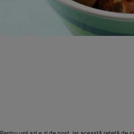
Pentru unii azi e zi de post, iar această reţetă de 