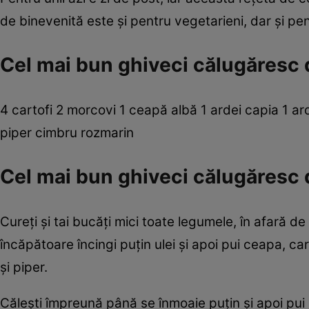
de binevenită este şi pentru vegetarieni, dar şi pen
Cel mai bun ghiveci călugăresc 
4 cartofi 2 morcovi 1 ceapă albă 1 ardei capia 1 ard
piper cimbru rozmarin
Cel mai bun ghiveci călugăresc
Cureţi şi tai bucăţi mici toate legumele, în afară de d
încăpătoare încingi puţin ulei şi apoi pui ceapa, cart
şi piper.
Căleşti împreună până se înmoaie puţin şi apoi pui 