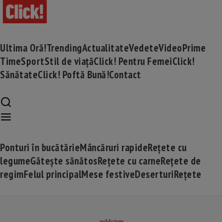
Ultima Oră!
Trending
Actualitate
Vedete
Video
Prime
Time
Sport
Stil de viață
Click! Pentru Femei
Click!
Sănătate
Click! Poftă Bună!
Contact
Ponturi în bucătărie
Mâncăruri rapide
Rețete cu
legume
Gătește sănătos
Rețete cu carne
Rețete de
regim
Felul principal
Mese festive
Deserturi
Rețete