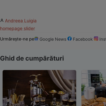
Andreea Luigia
homepage slider
Urmărește-ne pe
Google News
Facebook
In
Ghid de cumpărături