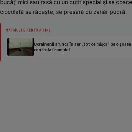
bucăţi mici sau rasă cu un cuţit special şi se coace
ciocolată se răceşte, se presară cu zahăr pudră.
MAI MULTE PENTRU TINE
Ucrainenii aruncă în aer „tot ce mișcă” pe o șose
controlat complet