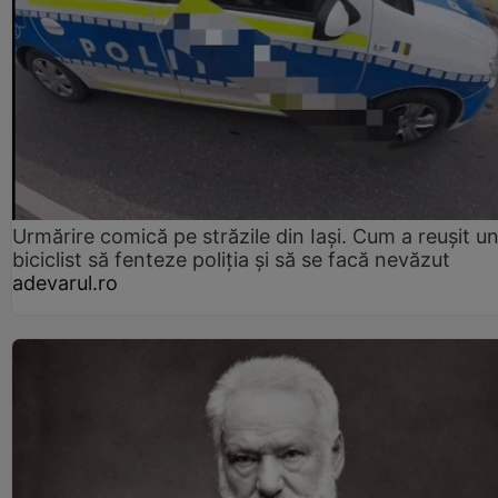
Urmărire comică pe străzile din Iași. Cum a reușit u
biciclist să fenteze poliția și să se facă nevăzut
adevarul.ro