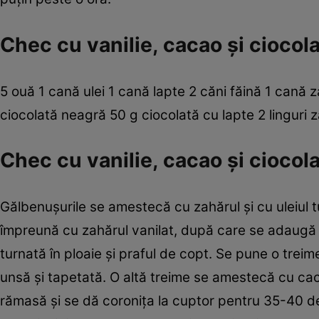
Chec cu vanilie, cacao şi ciocola
5 ouă 1 cană ulei 1 cană lapte 2 căni făină 1 cană z
ciocolată neagră 50 g ciocolată cu lapte 2 linguri 
Chec cu vanilie, cacao şi ciocol
Gălbenuşurile se amestecă cu zahărul şi cu uleiul tu
împreună cu zahărul vanilat, după care se adaugă î
turnată în ploaie şi praful de copt. Se pune o trei
unsă şi tapetată. O altă treime se amestecă cu cac
rămasă şi se dă coroniţa la cuptor pentru 35-40 d