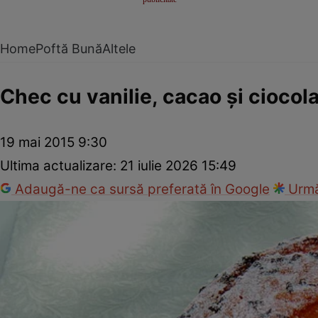
Home
Poftă Bună
Altele
Chec cu vanilie, cacao şi ciocol
19 mai 2015 9:30
Ultima actualizare:
21 iulie 2026 15:49
Adaugă-ne ca sursă preferată în Google
Urmă