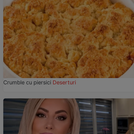
Crumble cu piersici
Deserturi