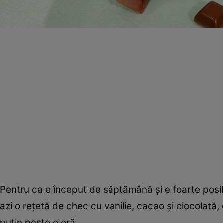
Pentru ca e început de săptămână şi e foarte posib
azi o reţetă de chec cu vanilie, cacao şi ciocolată, 
puţin peste o oră.