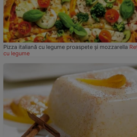
Pizza italiană cu legume proaspete și mozzarella
Re
cu legume