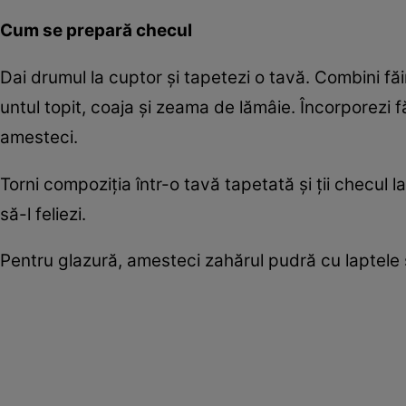
Cum se prepară checul
Dai drumul la cuptor şi tapetezi o tavă. Combini făi
untul topit, coaja şi zeama de lămâie. Încorporezi f
amesteci.
Torni compoziţia într-o tavă tapetată şi ţii checul la
să-l feliezi.
Pentru glazură, amesteci zahărul pudră cu laptele 