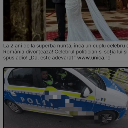
La 2 ani de la superba nuntă, încă un cuplu celebru 
România divorțează! Celebrul politician și soția lui ș
spus adio! „Da, este adevărat”
www.unica.ro