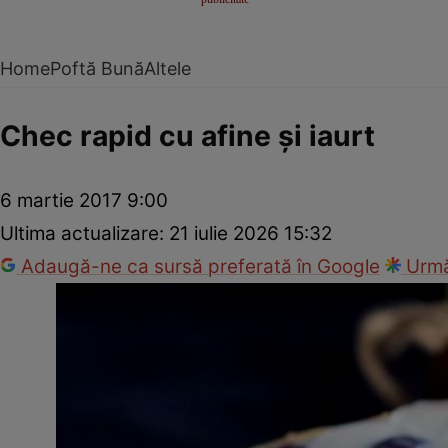
Home
Poftă Bună
Altele
Chec rapid cu afine şi iaurt
6 martie 2017 9:00
Ultima actualizare:
21 iulie 2026 15:32
Adaugă-ne ca sursă preferată în Google
Urmă