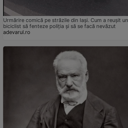
Urmărire comică pe străzile din Iași. Cum a reușit u
biciclist să fenteze poliția și să se facă nevăzut
adevarul.ro