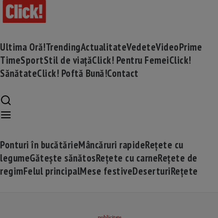
Ultima Oră!
Trending
Actualitate
Vedete
Video
Prime
Time
Sport
Stil de viață
Click! Pentru Femei
Click!
Sănătate
Click! Poftă Bună!
Contact
Ponturi în bucătărie
Mâncăruri rapide
Rețete cu
legume
Gătește sănătos
Rețete cu carne
Rețete de
regim
Felul principal
Mese festive
Deserturi
Rețete