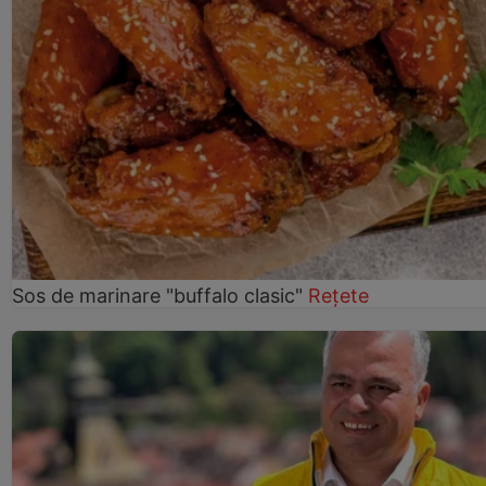
Sos de marinare "buffalo clasic"
Rețete