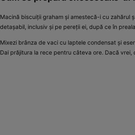
Macină biscuiţii graham şi amestecă-i cu zahărul şi 
detaşabil, inclusiv şi pe pereţii ei, după ce în preal
Mixezi brânza de vaci cu laptele condensat şi esenţ
Dai prăjitura la rece pentru câteva ore. Dacă vrei,