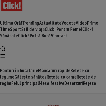
Ultima Oră!
Trending
Actualitate
Vedete
Video
Prime
Time
Sport
Stil de viață
Click! Pentru Femei
Click!
Sănătate
Click! Poftă Bună!
Contact
Ponturi în bucătărie
Mâncăruri rapide
Rețete cu
legume
Gătește sănătos
Rețete cu carne
Rețete de
regim
Felul principal
Mese festive
Deserturi
Rețete