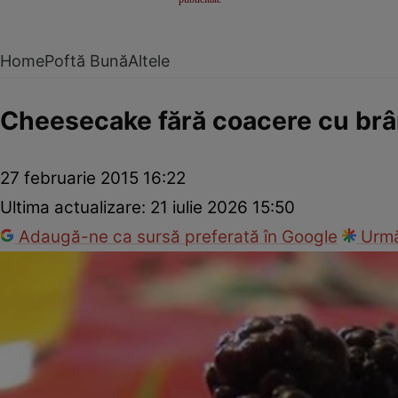
Home
Poftă Bună
Altele
Cheesecake fără coacere cu brâ
27 februarie 2015 16:22
Ultima actualizare:
21 iulie 2026 15:50
Adaugă-ne ca sursă preferată în Google
Urmă