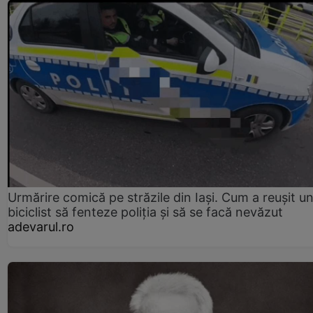
Urmărire comică pe străzile din Iași. Cum a reușit u
biciclist să fenteze poliția și să se facă nevăzut
adevarul.ro