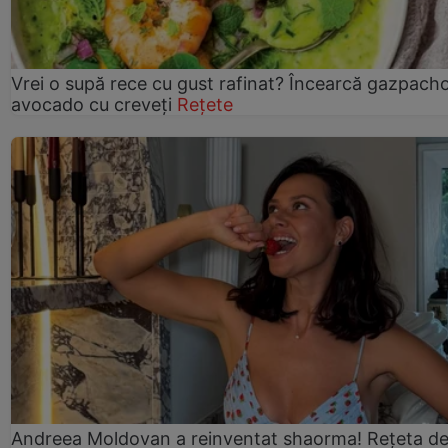
Vrei o supă rece cu gust rafinat? Încearcă gazpach
avocado cu creveți
Rețete
Andreea Moldovan a reinventat shaorma! Rețeta d