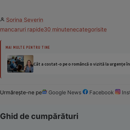
Sorina Severin
mancaruri rapide
30 minute
necategorisite
MAI MULTE PENTRU TINE
Cât a costat-o pe o româncă o vizită la urgențe în
Urmărește-ne pe
Google News
Facebook
In
Ghid de cumpărături