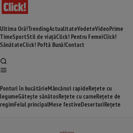
Ultima Oră!
Trending
Actualitate
Vedete
Video
Prime
Time
Sport
Stil de viață
Click! Pentru Femei
Click!
Sănătate
Click! Poftă Bună!
Contact
Ponturi în bucătărie
Mâncăruri rapide
Rețete cu
legume
Gătește sănătos
Rețete cu carne
Rețete de
regim
Felul principal
Mese festive
Deserturi
Rețete