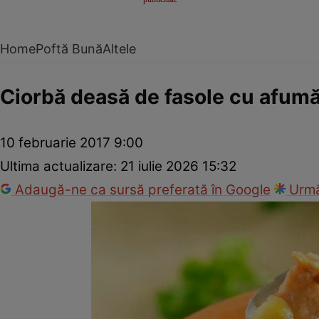
Home
Poftă Bună
Altele
Ciorbă deasă de fasole cu afum
10 februarie 2017 9:00
Ultima actualizare:
21 iulie 2026 15:32
Adaugă-ne ca sursă preferată în Google
Urmă