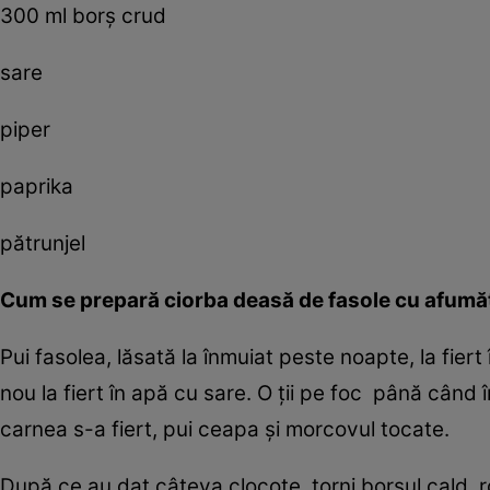
300 ml borş crud
sare
piper
paprika
pătrunjel
Cum se prepară ciorba deasă de fasole cu afumă
Pui fasolea, lăsată la înmuiat peste noapte, la fiert 
nou la fiert în apă cu sare. O ţii pe foc până când
carnea s-a fiert, pui ceapa şi morcovul tocate.
După ce au dat câteva clocote, torni borşul cald, ro