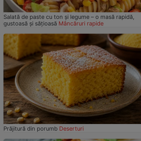
Salată de paste cu ton și legume – o masă rapidă,
gustoasă și sățioasă
Mâncăruri rapide
Prăjitură din porumb
Deserturi