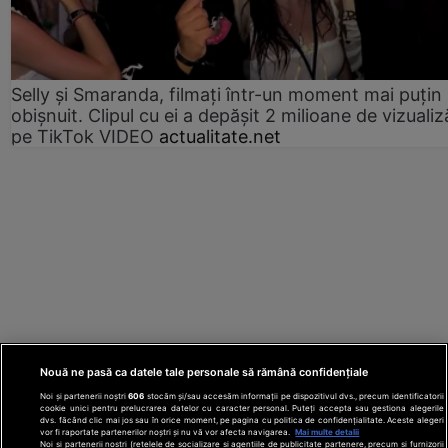
Selly și Smaranda, filmați într-un moment mai puțin
obișnuit. Clipul cu ei a depășit 2 milioane de vizualiz
pe TikTok VIDEO
actualitate.net
Nouă ne pasă ca datele tale personale să rămână confidențiale
Noi și partenerii noștri
606
stocăm și/sau accesăm informații pe dispozitivul dvs., precum identificatorii
cookie unici pentru prelucrarea datelor cu caracter personal. Puteți accepta sau gestiona alegerile
dvs. făcând clic mai jos sau în orice moment, pe pagina cu politica de confidențialitate. Aceste alegeri
vor fi raportate partenerilor noștri și nu vă vor afecta navigarea.
Mai multe detalii
Noi si partenerii nostri (retelele de socializare si agentiile de publicitate partenere, precum si furnizorii