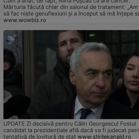
Cum a aflat, de fapt, Alina Pușcău că are cancer.
Mărturia făcută chiar din salonul de tratament: „Am
să fac niște genuflexiuni și a început să mă înțepe s
www.wowbiz.ro
UPDATE Zi decisivă pentru Călin Georgescu! Fostul
candidat la prezidențiale află dacă va fi judecat pen
tentativă de lovitură de stat
www.stirilekanald.ro