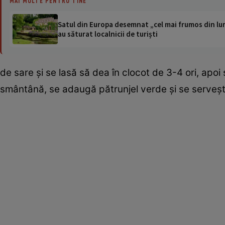
MAI MULTE PENTRU TINE
Satul din Europa desemnat „cel mai frumos din lum
au săturat localnicii de turiști
de sare şi se lasă să dea în clocot de 3-4 ori, apo
smântână, se adaugă pătrunjel verde şi se serveşt