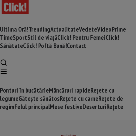
Ultima Oră!
Trending
Actualitate
Vedete
Video
Prime
Time
Sport
Stil de viață
Click! Pentru Femei
Click!
Sănătate
Click! Poftă Bună!
Contact
Ponturi în bucătărie
Mâncăruri rapide
Rețete cu
legume
Gătește sănătos
Rețete cu carne
Rețete de
regim
Felul principal
Mese festive
Deserturi
Rețete