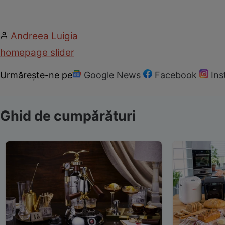
Andreea Luigia
homepage slider
Urmărește-ne pe
Google News
Facebook
In
Ghid de cumpărături