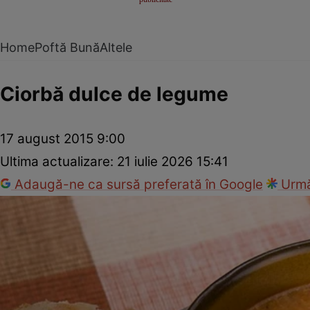
Home
Poftă Bună
Altele
Ciorbă dulce de legume
17 august 2015 9:00
Ultima actualizare:
21 iulie 2026 15:41
Adaugă-ne ca sursă preferată în Google
Urmă