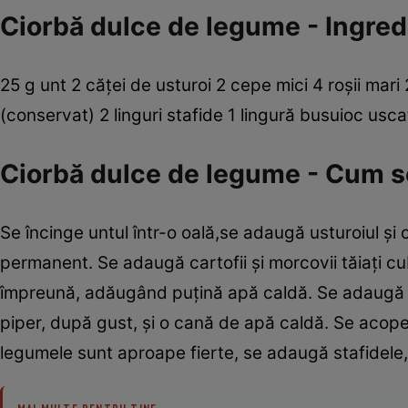
Ciorbă dulce de legume - Ingred
25 g unt 2 căţei de usturoi 2 cepe mici 4 roşii mar
(conservat) 2 linguri stafide 1 lingură busuioc us
Ciorbă dulce de legume - Cum s
Se încinge untul într-o oală,se adaugă usturoiul ş
permanent. Se adaugă cartofii şi morcovii tăiaţi 
împreună, adăugând puţină apă caldă. Se adaugă roşi
piper, după gust, şi o cană de apă caldă. Se acoper
legumele sunt aproape fierte, se adaugă stafidele