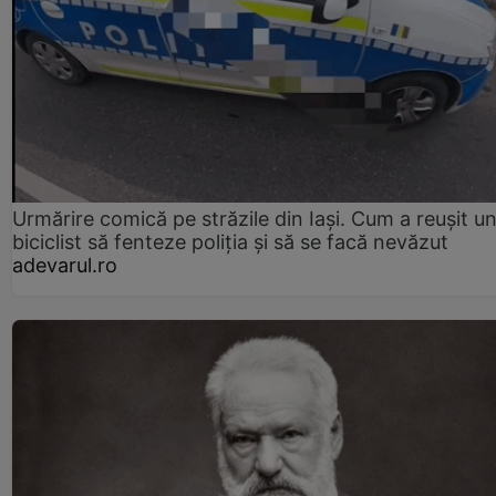
Urmărire comică pe străzile din Iași. Cum a reușit u
biciclist să fenteze poliția și să se facă nevăzut
adevarul.ro