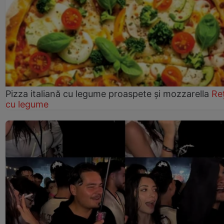
Pizza italiană cu legume proaspete și mozzarella
Re
cu legume