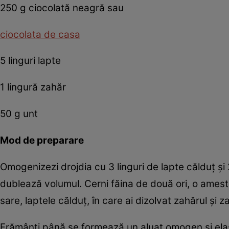
250 g ciocolată neagră sau
ciocolata de casa
5 linguri lapte
1 lingură zahăr
50 g unt
Mod de preparare
Omogenizezi drojdia cu 3 linguri de lapte călduţ şi 
dublează volumul. Cerni făina de două ori, o amest
sare, laptele călduţ, în care ai dizolvat zahărul şi 
Frămânţi până se formează un aluat omogen şi elasti