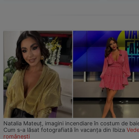
Natalia Mateuț, imagini incendiare în costum de bai
Cum s-a lăsat fotografiată în vacanța din Ibiza
Vede
românești