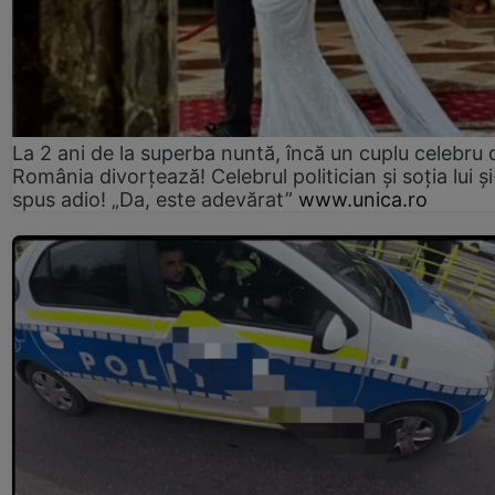
La 2 ani de la superba nuntă, încă un cuplu celebru 
România divorțează! Celebrul politician și soția lui ș
spus adio! „Da, este adevărat”
www.unica.ro