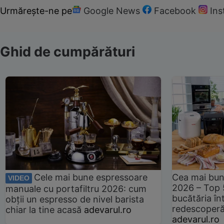
Urmărește-ne pe
Google News
Facebook
In
Ghid de cumpărături
Cele mai bune espressoare
Cea mai bun
VIDEO
2026 – Top 
manuale cu portafiltru 2026: cum
bucătăria înt
obții un espresso de nivel barista
redescoperă 
chiar la tine acasă
adevarul.ro
adevarul.ro