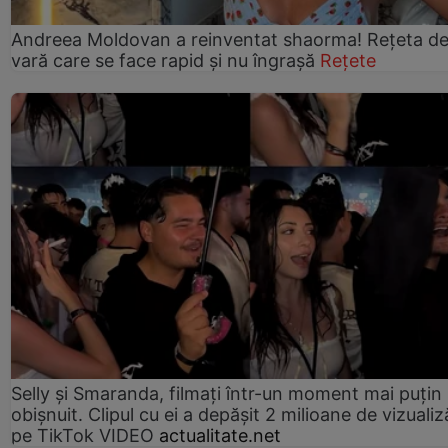
Andreea Moldovan a reinventat shaorma! Rețeta d
vară care se face rapid și nu îngrașă
Rețete
Selly și Smaranda, filmați într-un moment mai puțin
obișnuit. Clipul cu ei a depășit 2 milioane de vizualiz
pe TikTok VIDEO
actualitate.net