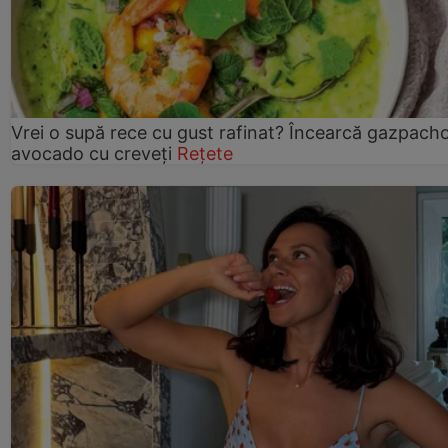
Vrei o supă rece cu gust rafinat? Încearcă gazpach
avocado cu creveți
Rețete