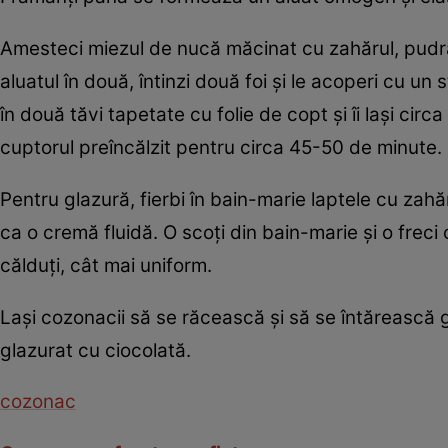
Amesteci miezul de nucă măcinat cu zahărul, pudra 
aluatul în două, întinzi două foi şi le acoperi cu un
în două tăvi tapetate cu folie de copt şi îi laşi cir
cuptorul preîncălzit pentru circa 45-50 de minute.
Pentru glazură, fierbi în bain-marie laptele cu zah
ca o cremă fluidă. O scoţi din bain-marie şi o frec
călduţi, cât mai uniform.
Laşi cozonacii să se răcească şi să se întărească 
glazurat cu ciocolată.
cozonac