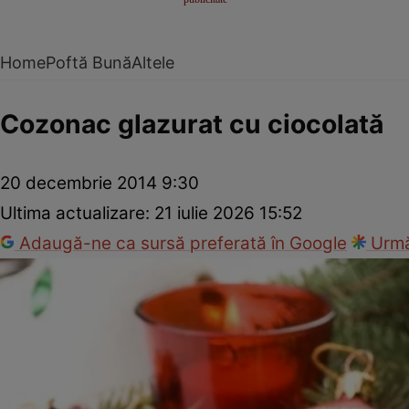
Home
Poftă Bună
Altele
Cozonac glazurat cu ciocolată
20 decembrie 2014 9:30
Ultima actualizare:
21 iulie 2026 15:52
Adaugă-ne ca sursă preferată în Google
Urmă