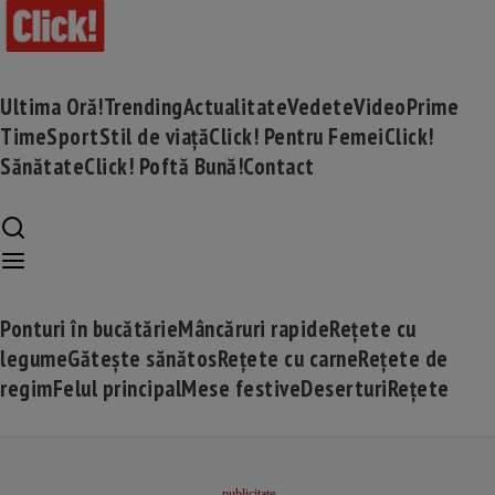
Ultima Oră!
Trending
Actualitate
Vedete
Video
Prime
Time
Sport
Stil de viață
Click! Pentru Femei
Click!
Sănătate
Click! Poftă Bună!
Contact
Ponturi în bucătărie
Mâncăruri rapide
Rețete cu
legume
Gătește sănătos
Rețete cu carne
Rețete de
regim
Felul principal
Mese festive
Deserturi
Rețete