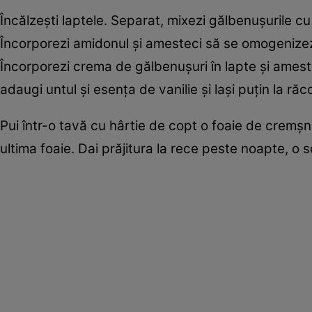
Încălzeşti laptele. Separat, mixezi gălbenuşurile 
Încorporezi amidonul şi amesteci să se omogenizeze
Încorporezi crema de gălbenuşuri în lapte şi amest
adaugi untul şi esenţa de vanilie şi laşi puţin la răco
Pui într-o tavă cu hârtie de copt o foaie de cremşni
ultima foaie. Dai prăjitura la rece peste noapte, o s