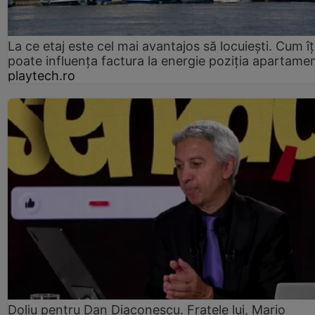
La ce etaj este cel mai avantajos să locuiești. Cum îț
poate influența factura la energie poziția apartamen
playtech.ro
Doliu pentru Dan Diaconescu. Fratele lui, Mario