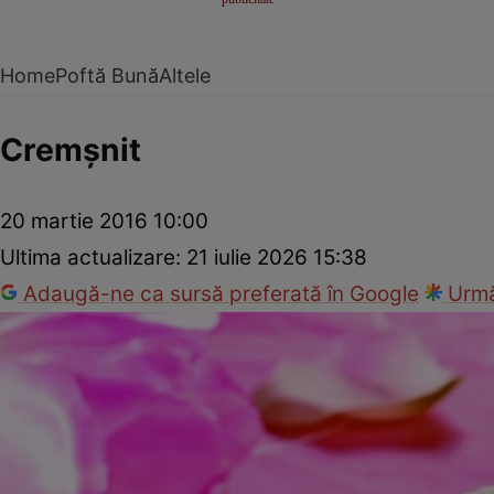
Home
Poftă Bună
Altele
Cremşnit
20 martie 2016 10:00
Ultima actualizare:
21 iulie 2026 15:38
Adaugă-ne ca sursă preferată în Google
Urmă