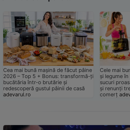
Cea mai bună mașină de făcut pâine
Cele mai bu
2026 – Top 5 + Bonus: transformă-ți
și legume în
bucătăria într-o brutărie și
sucuri proas
redescoperă gustul pâinii de casă
și renunți tr
adevarul.ro
comerț
adev