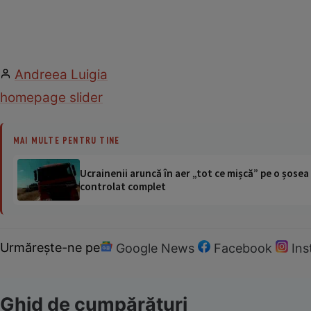
Andreea Luigia
homepage slider
MAI MULTE PENTRU TINE
Ucrainenii aruncă în aer „tot ce mișcă” pe o șose
controlat complet
Urmărește-ne pe
Google News
Facebook
In
Ghid de cumpărături