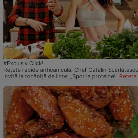
#Exclusiv Click!
Rețete rapide anticaniculă. Chef Cătălin Scărlătesc
invită la tocăniță de linte: „Spor la proteine!”
Rețete