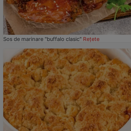
Sos de marinare "buffalo clasic"
Rețete