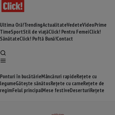
Ultima Oră!
Trending
Actualitate
Vedete
Video
Prime
Time
Sport
Stil de viață
Click! Pentru Femei
Click!
Sănătate
Click! Poftă Bună!
Contact
Ponturi în bucătărie
Mâncăruri rapide
Rețete cu
legume
Gătește sănătos
Rețete cu carne
Rețete de
regim
Felul principal
Mese festive
Deserturi
Rețete