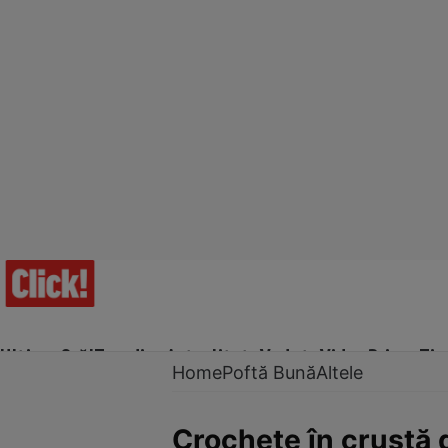
Ultima Oră!
Trending
Actualitate
Vedete
Video
Prime Ti
Home
Poftă Bună
Altele
Crochete în crustă 