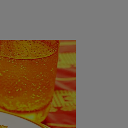
rincipal
Mese festive
Deserturi
Rețete