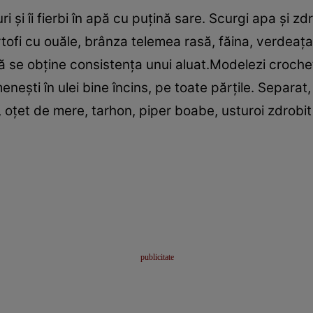
uburi şi îi fierbi în apă cu puţină sare. Scurgi apa şi z
tofi cu ouăle, brânza telemea rasă, făina, verdeaţa 
ă se obţine consistenţa unui aluat.Modelezi croche
eneşti în ulei bine încins, pe toate părţile. Separat, 
ei, oţet de mere, tarhon, piper boabe, usturoi zdrobit 