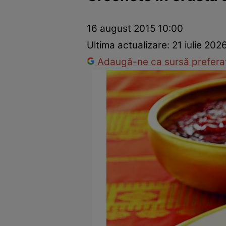
Ponturi în bucătărie
Mâncăruri rapide
Rețete cu legume
16 august 2015 10:00
Ultima actualizare:
21 iulie 202
Adaugă-ne ca sursă preferat