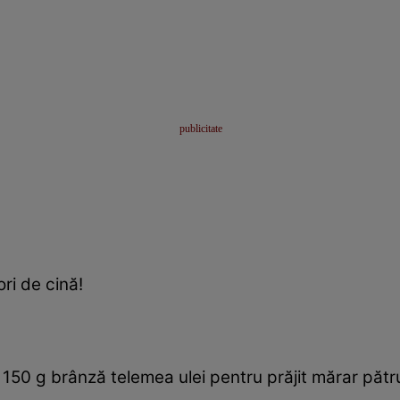
ri de cină!
 150 g brânză telemea ulei pentru prăjit mărar păt