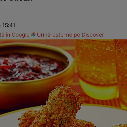
Gătește sănătos
Rețete cu carne
Rețete de regim
Felul p
6 15:41
ă în Google
Urmărește-ne pe Discover