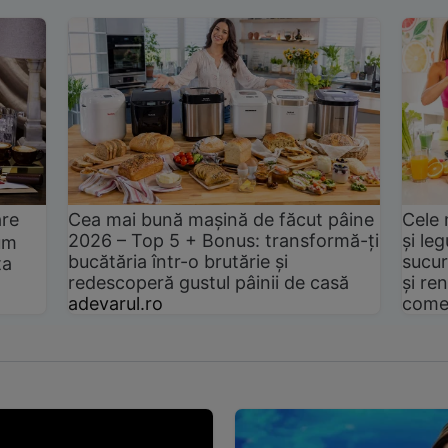
are
Cea mai bună mașină de făcut pâine
Cele 
2026 – Top 5 + Bonus: transformă-ți
și le
um
bucătăria într-o brutărie și
sucur
ta
redescoperă gustul pâinii de casă
și ren
adevarul.ro
come