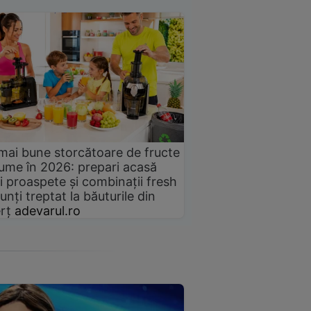
mai bune storcătoare de fructe
gume în 2026: prepari acasă
i proaspete și combinații fresh
unți treptat la băuturile din
rț
adevarul.ro