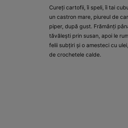
Cureţi cartofii, îi speli, îi tai c
un castron mare, piureul de car
piper, după gust. Frămânţi pân
tăvăleşti prin susan, apoi le rum
felii subţiri şi o amesteci cu ul
de crochetele calde.