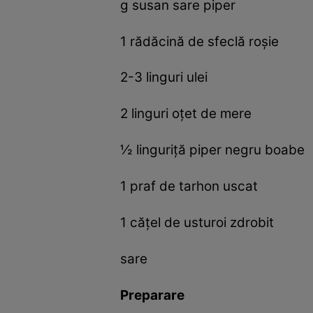
g susan sare piper
1 rădăcină de sfeclă roşie
2-3 linguri ulei
2 linguri oţet de mere
½ linguriţă piper negru boabe
1 praf de tarhon uscat
1 căţel de usturoi zdrobit
sare
Preparare