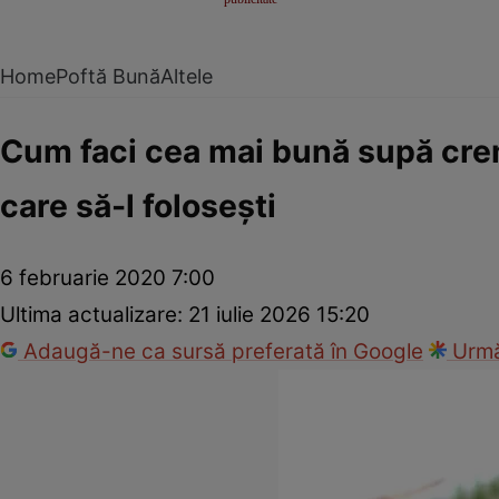
Home
Poftă Bună
Altele
Cum faci cea mai bună supă crem
care să-l foloseşti
6 februarie 2020 7:00
Ultima actualizare:
21 iulie 2026 15:20
Adaugă-ne ca sursă preferată în Google
Urmă