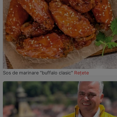
Sos de marinare "buffalo clasic"
Rețete