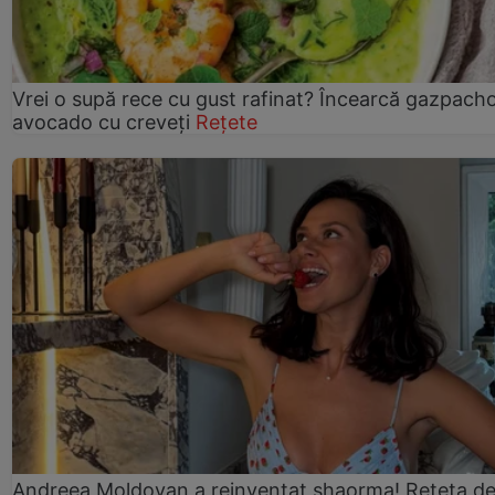
Vrei o supă rece cu gust rafinat? Încearcă gazpach
avocado cu creveți
Rețete
Andreea Moldovan a reinventat shaorma! Rețeta d