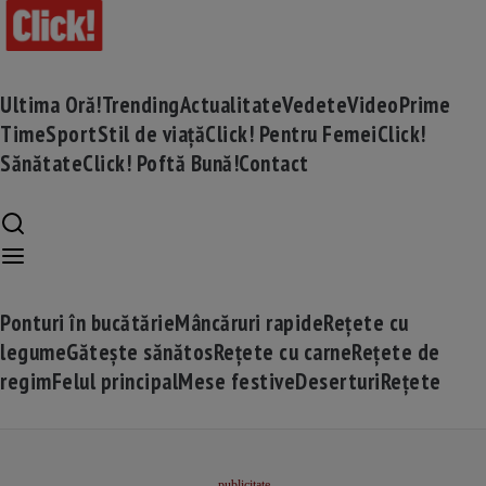
Ultima Oră!
Trending
Actualitate
Vedete
Video
Prime
Time
Sport
Stil de viață
Click! Pentru Femei
Click!
Sănătate
Click! Poftă Bună!
Contact
Ponturi în bucătărie
Mâncăruri rapide
Rețete cu
legume
Gătește sănătos
Rețete cu carne
Rețete de
regim
Felul principal
Mese festive
Deserturi
Rețete