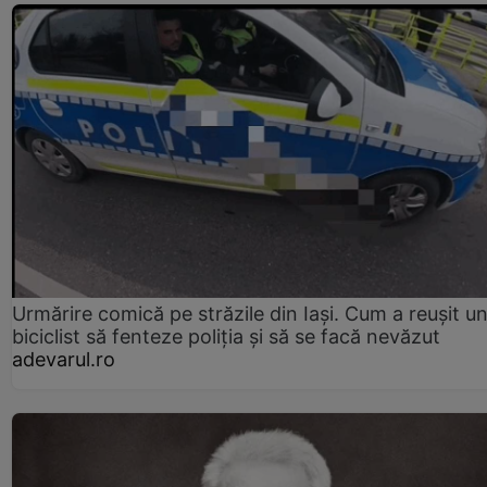
Urmărire comică pe străzile din Iași. Cum a reușit u
biciclist să fenteze poliția și să se facă nevăzut
adevarul.ro