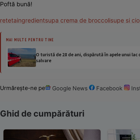
Poftă bună!
reteta
ingredient
supa crema de broccoli
supe si ci
MAI MULTE PENTRU TINE
O turistă de 28 de ani, dispărută în apele unui lac 
salvare
Urmărește-ne pe
Google News
Facebook
In
Ghid de cumpărături