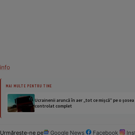
info
MAI MULTE PENTRU TINE
Ucrainenii aruncă în aer „tot ce mișcă” pe o șose
controlat complet
Urmărește-ne pe
Google News
Facebook
In