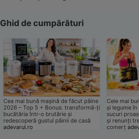
Ghid de cumpărături
Cea mai bună mașină de făcut pâine
Cele mai bu
2026 – Top 5 + Bonus: transformă-ți
și legume în
bucătăria într-o brutărie și
sucuri proas
redescoperă gustul pâinii de casă
și renunți tr
adevarul.ro
comerț
adev