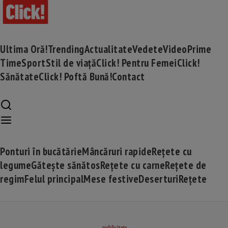
Ultima Oră!
Trending
Actualitate
Vedete
Video
Prime
Time
Sport
Stil de viață
Click! Pentru Femei
Click!
Sănătate
Click! Poftă Bună!
Contact
Ponturi în bucătărie
Mâncăruri rapide
Rețete cu
legume
Gătește sănătos
Rețete cu carne
Rețete de
regim
Felul principal
Mese festive
Deserturi
Rețete