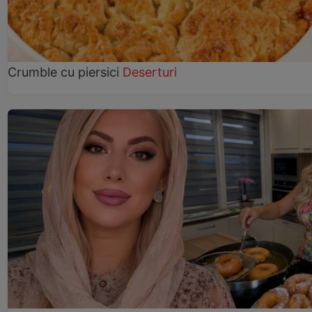
Crumble cu piersici
Deserturi