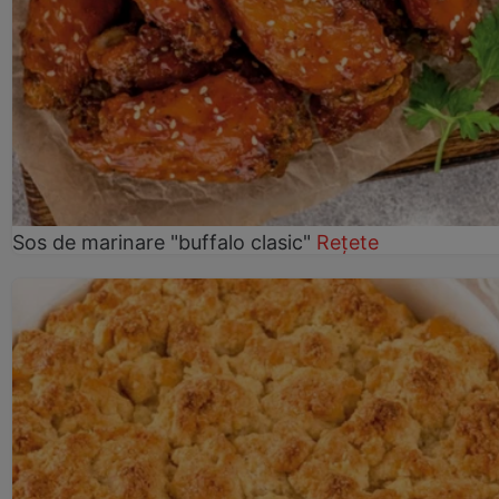
Sos de marinare "buffalo clasic"
Rețete