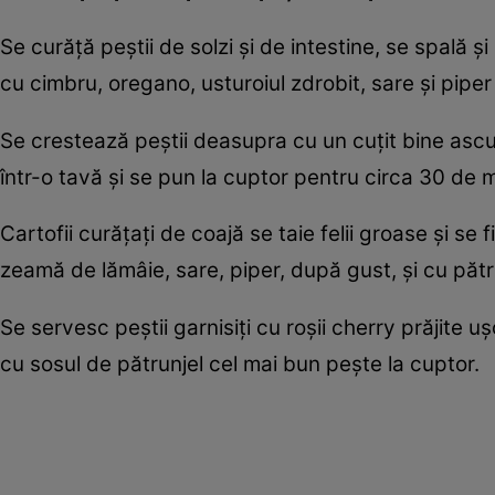
Se curăţă peştii de solzi şi de intestine, se spală
cu cimbru, oregano, usturoiul zdrobit, sare şi pipe
Se crestează peştii deasupra cu un cuţit bine ascuţ
într-o tavă şi se pun la cuptor pentru circa 30 de 
Cartofii curăţaţi de coajă se taie ­felii groase şi s
zeamă de lămâie, sare, piper, după gust, şi cu pătr
Se servesc peştii garnisiţi cu roşii cherry prăjite uş
cu sosul de pătrunjel cel mai bun peşte la cuptor.