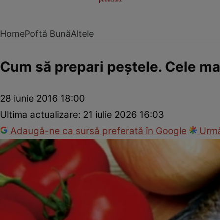
Home
Poftă Bună
Altele
Cum să prepari peştele. Cele ma
28 iunie 2016 18:00
Ultima actualizare:
21 iulie 2026 16:03
Adaugă-ne ca sursă preferată în Google
Urmă