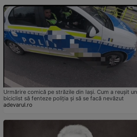
Urmărire comică pe străzile din Iași. Cum a reușit u
biciclist să fenteze poliția și să se facă nevăzut
adevarul.ro