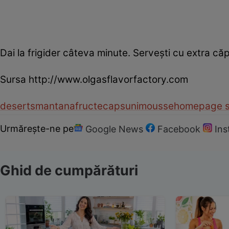
Dai la frigider câteva minute. Serveşti cu extra căp
Sursa http://www.olgasflavorfactory.com
desert
smantana
fructe
capsuni
mousse
homepage s
Urmărește-ne pe
Google News
Facebook
In
Ghid de cumpărături