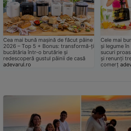
Cea mai bună mașină de făcut pâine
Cele mai bu
2026 – Top 5 + Bonus: transformă-ți
și legume în
bucătăria într-o brutărie și
sucuri proas
redescoperă gustul pâinii de casă
și renunți tr
adevarul.ro
comerț
adev