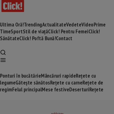
Ultima Oră!
Trending
Actualitate
Vedete
Video
Prime
Time
Sport
Stil de viață
Click! Pentru Femei
Click!
Sănătate
Click! Poftă Bună!
Contact
Ponturi în bucătărie
Mâncăruri rapide
Rețete cu
legume
Gătește sănătos
Rețete cu carne
Rețete de
regim
Felul principal
Mese festive
Deserturi
Rețete