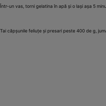
Într-un vas, torni gelatina în apă şi o laşi aşa 5 min
Tai căpşunile feliuţe şi presari peste 400 de g, ju