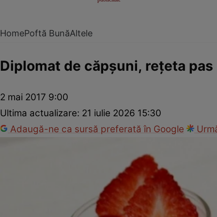
Home
Poftă Bună
Altele
Diplomat de căpşuni, reţeta pas
2 mai 2017 9:00
Ultima actualizare:
21 iulie 2026 15:30
Adaugă-ne ca sursă preferată în Google
Urmă