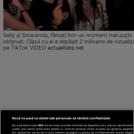
Selly și Smaranda, filmați într-un moment mai puțin
obișnuit. Clipul cu ei a depășit 2 milioane de vizualiz
pe TikTok VIDEO
actualitate.net
Nouă ne pasă ca datele tale personale să rămână confidențiale
Noi și partenerii noștri
606
stocăm și/sau accesăm informații pe dispozitivul dvs., precum identificatorii
cookie unici pentru prelucrarea datelor cu caracter personal. Puteți accepta sau gestiona alegerile
dvs. făcând clic mai jos sau în orice moment, pe pagina cu politica de confidențialitate. Aceste alegeri