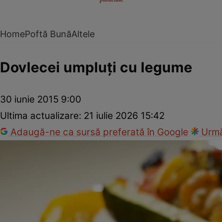
Home
Poftă Bună
Altele
Dovlecei umpluţi cu legume
30 iunie 2015 9:00
Ultima actualizare:
21 iulie 2026 15:42
Adaugă-ne ca sursă preferată în Google
Urmă