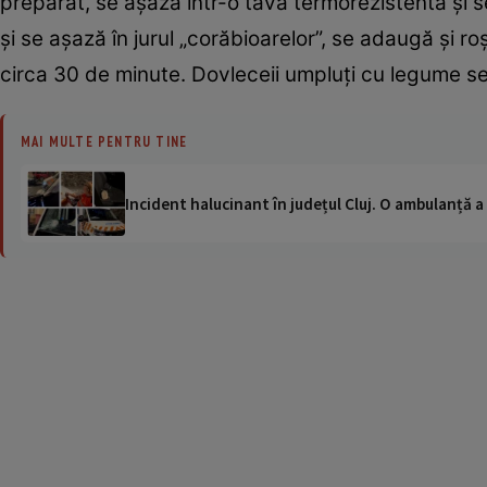
preparat, se aşază într-o tavă termorezistentă şi se 
şi se aşază în jurul „corăbioarelor”, se adaugă şi r
circa 30 de minute. Dovleceii umpluţi cu legume se
MAI MULTE PENTRU TINE
Incident halucinant în județul Cluj. O ambulanță 