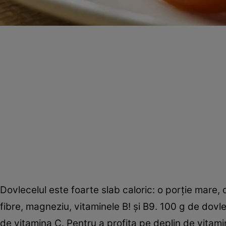
Dovlecelul este foarte slab caloric: o porţie mare,
fibre, magneziu, vitaminele B! şi B9. 100 g de dovl
de vitamina C. Pentru a profita pe deplin de vitam