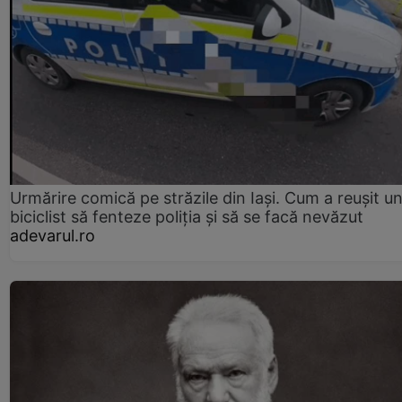
Urmărire comică pe străzile din Iași. Cum a reușit u
biciclist să fenteze poliția și să se facă nevăzut
adevarul.ro