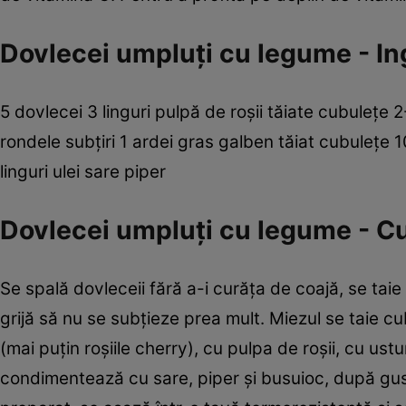
Dovlecei umpluţi cu legume - In
5 dovlecei 3 linguri pulpă de roşii tăiate cubuleţe 2
rondele subţiri 1 ardei gras galben tăiat cubuleţe
linguri ulei sare piper
Dovlecei umpluţi cu legume - C
Se spală dovleceii ­fără a-i curăţa de coajă, se ta
grijă să nu se subţieze prea mult. Miezul se ­taie c
(mai puţin ­roşiile ­cherry), cu pulpa de roşii, cu us
condimentează cu sare, piper şi busuioc, după gu