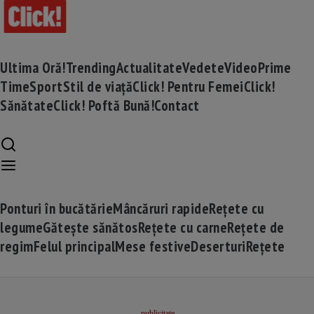
Ultima Oră!
Trending
Actualitate
Vedete
Video
Prime
Time
Sport
Stil de viață
Click! Pentru Femei
Click!
Sănătate
Click! Poftă Bună!
Contact
Ponturi în bucătărie
Mâncăruri rapide
Rețete cu
legume
Gătește sănătos
Rețete cu carne
Rețete de
regim
Felul principal
Mese festive
Deserturi
Rețete