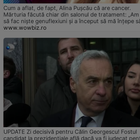
Cum a aflat, de fapt, Alina Pușcău că are cancer.
Mărturia făcută chiar din salonul de tratament: „Am
să fac niște genuflexiuni și a început să mă înțepe s
www.wowbiz.ro
UPDATE Zi decisivă pentru Călin Georgescu! Fostul
candidat la prezidențiale află dacă va fi judecat pen