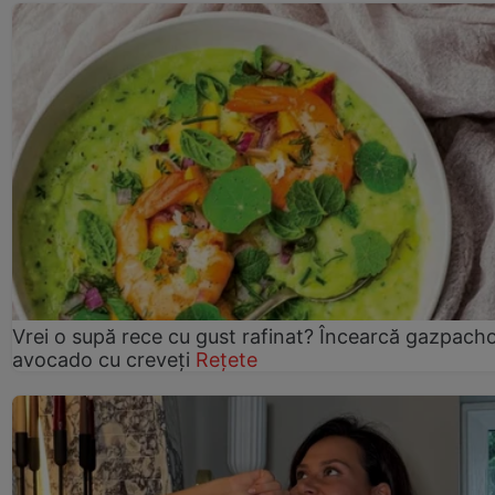
Vrei o supă rece cu gust rafinat? Încearcă gazpach
avocado cu creveți
Rețete