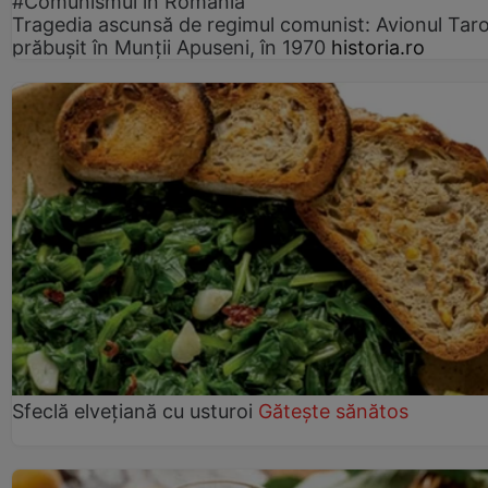
#Comunismul in România
Tragedia ascunsă de regimul comunist: Avionul Ta
prăbușit în Munții Apuseni, în 1970
historia.ro
Sfeclă elvețiană cu usturoi
Gătește sănătos