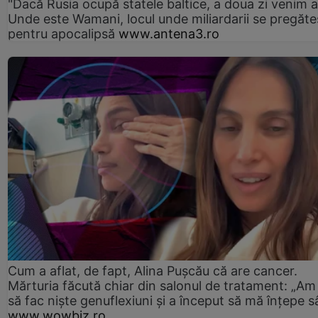
"Dacă Rusia ocupă statele baltice, a doua zi venim ai
Unde este Wamani, locul unde miliardarii se pregăte
pentru apocalipsă
www.antena3.ro
Cum a aflat, de fapt, Alina Pușcău că are cancer.
Mărturia făcută chiar din salonul de tratament: „Am
să fac niște genuflexiuni și a început să mă înțepe s
www.wowbiz.ro