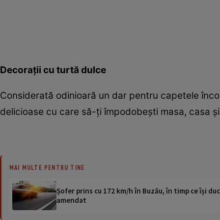
Decoraţii cu turtă dulce
Considerată odinioară un dar pentru capetele încor
delicioase cu care să-ţi împodobeşti masa, casa şi
MAI MULTE PENTRU TINE
Șofer prins cu 172 km/h în Buzău, în timp ce își duc
amendat