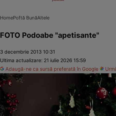
Home
Poftă Bună
Altele
FOTO Podoabe "apetisante"
3 decembrie 2013 10:31
Ultima actualizare:
21 iulie 2026 15:59
Adaugă-ne ca sursă preferată în Google
Urmă