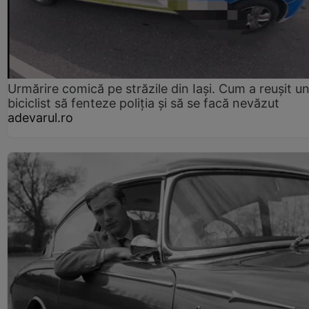
Urmărire comică pe străzile din Iași. Cum a reușit u
biciclist să fenteze poliția și să se facă nevăzut
adevarul.ro