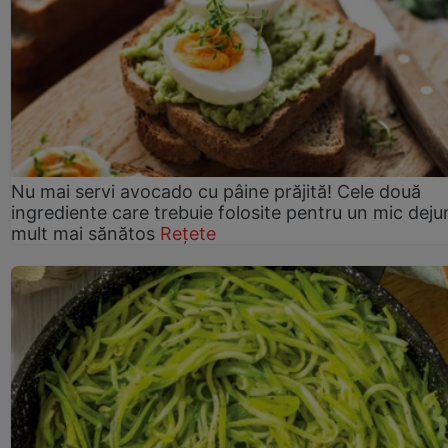
Nu mai servi avocado cu pâine prăjită! Cele două
ingrediente care trebuie folosite pentru un mic deju
mult mai sănătos
Rețete