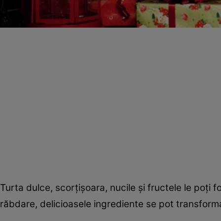
Turta dulce, scorţişoara, nucile şi fructele le poţi fo
răbdare, delicioasele ingrediente se pot transform