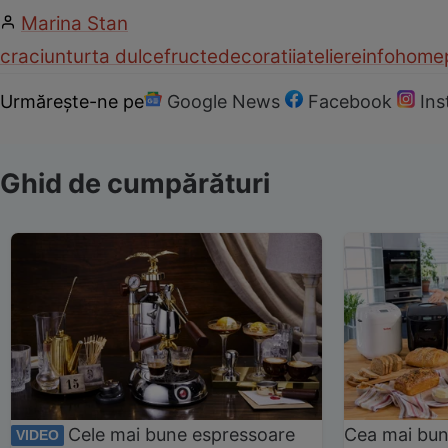
Marina Stan
craciun
turta dulce
fructe
decoratii
ateliere
info
homep
Urmărește-ne pe
Google News
Facebook
In
Ghid de cumpărături
Cele mai bune espressoare
Cea mai bun
VIDEO