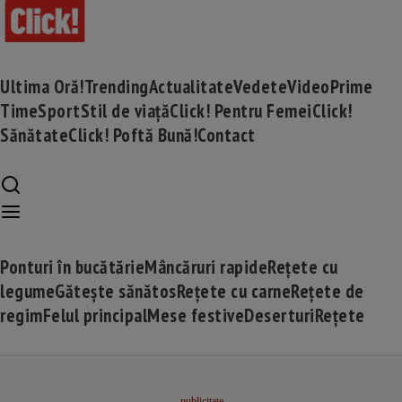
Ultima Oră!
Trending
Actualitate
Vedete
Video
Prime
Time
Sport
Stil de viață
Click! Pentru Femei
Click!
Sănătate
Click! Poftă Bună!
Contact
Ponturi în bucătărie
Mâncăruri rapide
Rețete cu
legume
Gătește sănătos
Rețete cu carne
Rețete de
regim
Felul principal
Mese festive
Deserturi
Rețete