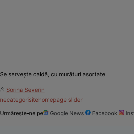
Se serveşte caldă, cu murături asortate.
Sorina Severin
necategorisite
homepage slider
Urmărește-ne pe
Google News
Facebook
In