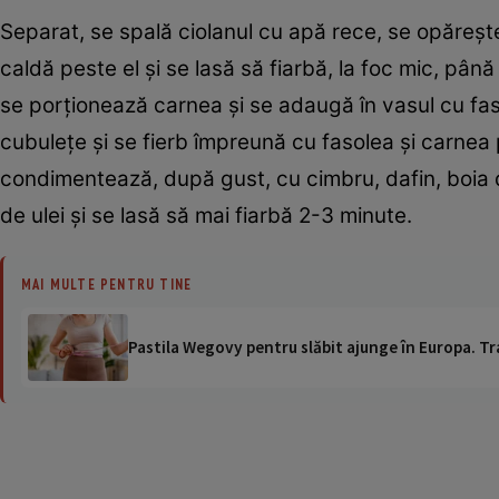
Separat, se spală ciolanul cu apă rece, se opăreş
caldă peste el şi se lasă să fiarbă, la foc mic, p
se porţionează carnea şi se adaugă în vasul cu faso
cubuleţe şi se fierb împreună cu fasolea şi carnea
condimentează, după gust, cu cimbru, dafin, boia de
de ulei şi se lasă să mai fiarbă 2-3 minute.
MAI MULTE PENTRU TINE
Pastila Wegovy pentru slăbit ajunge în Europa. Tr