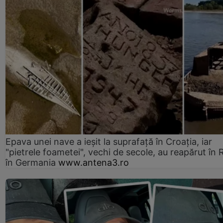
Epava unei nave a ieșit la suprafață în Croația, iar
"pietrele foametei", vechi de secole, au reapărut în R
în Germania
www.antena3.ro