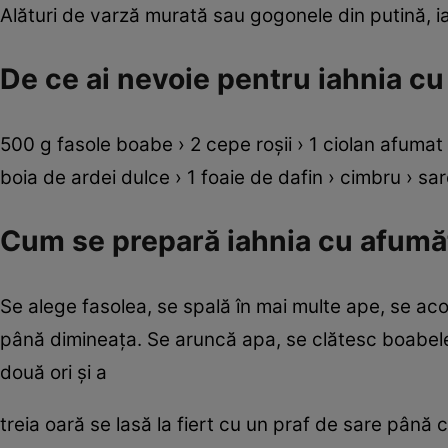
Alături de varză murată sau gogonele din putină, i
De ce ai nevoie pentru iahnia c
500 g fasole boabe › 2 cepe roşii › 1 ciolan afumat › 
boia de ardei dulce › 1 foaie de dafin › cimbru › sar
Cum se prepară iahnia cu afumă
Se alege fasolea, se spală în mai multe ape, se ac
până dimineaţa. Se aruncă apa, se clătesc boabele,
două ori şi a
treia oară se lasă la fiert cu un praf de sare până