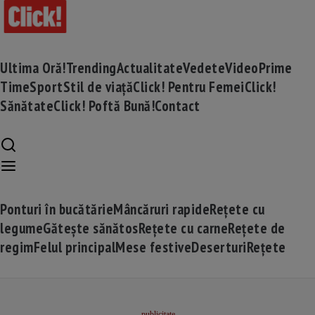
Ultima Oră!
Trending
Actualitate
Vedete
Video
Prime
Time
Sport
Stil de viață
Click! Pentru Femei
Click!
Sănătate
Click! Poftă Bună!
Contact
Ponturi în bucătărie
Mâncăruri rapide
Rețete cu
legume
Gătește sănătos
Rețete cu carne
Rețete de
regim
Felul principal
Mese festive
Deserturi
Rețete