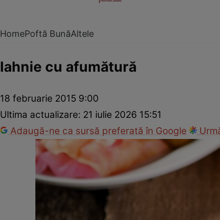
Home
Poftă Bună
Altele
Iahnie cu afumătură
18 februarie 2015 9:00
Ultima actualizare:
21 iulie 2026 15:51
Adaugă-ne ca sursă preferată în Google
Urmă