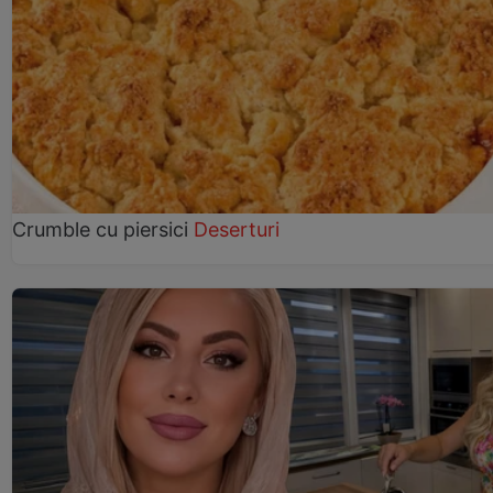
Crumble cu piersici
Deserturi