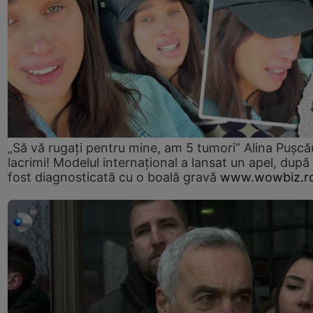
„Să vă rugați pentru mine, am 5 tumori” Alina Pușcău
lacrimi! Modelul internațional a lansat un apel, după
fost diagnosticată cu o boală gravă
www.wowbiz.r