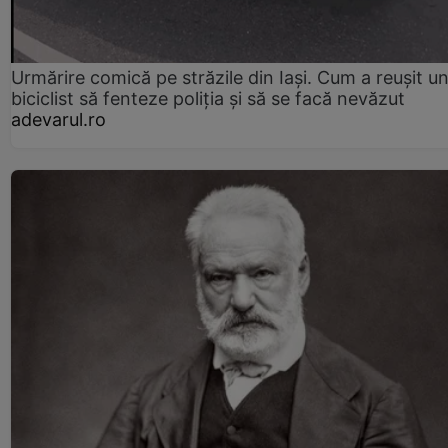
Urmărire comică pe străzile din Iași. Cum a reușit u
biciclist să fenteze poliția și să se facă nevăzut
adevarul.ro