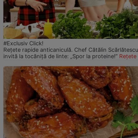
#Exclusiv Click!
Rețete rapide anticaniculă. Chef Cătălin Scărlătesc
invită la tocăniță de linte: „Spor la proteine!”
Rețete