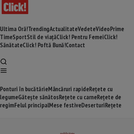
Ultima Oră!
Trending
Actualitate
Vedete
Video
Prime
Time
Sport
Stil de viață
Click! Pentru Femei
Click!
Sănătate
Click! Poftă Bună!
Contact
Ponturi în bucătărie
Mâncăruri rapide
Rețete cu
legume
Gătește sănătos
Rețete cu carne
Rețete de
regim
Felul principal
Mese festive
Deserturi
Rețete