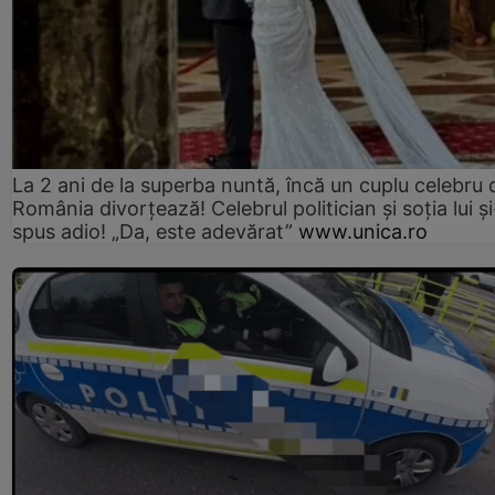
La 2 ani de la superba nuntă, încă un cuplu celebru 
România divorțează! Celebrul politician și soția lui ș
spus adio! „Da, este adevărat”
www.unica.ro