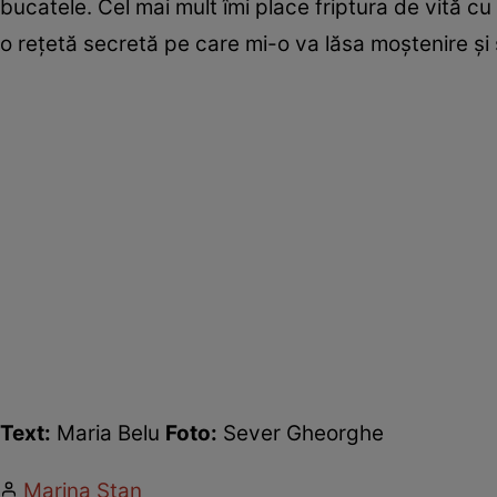
bucatele. Cel mai mult îmi place friptura de vită c
o reţetă secretă pe care mi-o va lăsa moştenire şi
Text:
Maria Belu
Foto:
Sever Gheorghe
Marina Stan