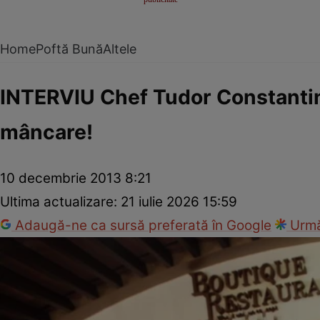
Home
Poftă Bună
Altele
INTERVIU Chef Tudor Constantine
mâncare!
10 decembrie 2013 8:21
Ultima actualizare:
21 iulie 2026 15:59
Adaugă-ne ca sursă preferată în Google
Urmă