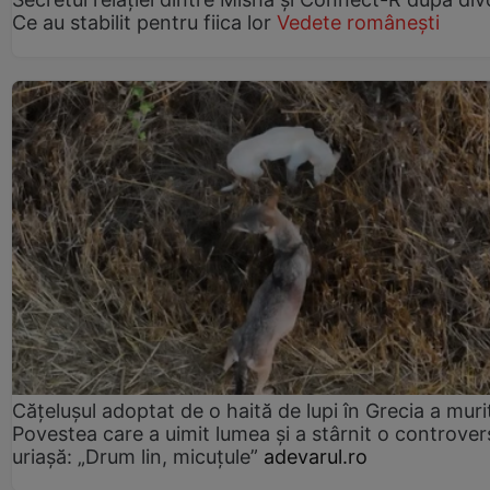
Ce au stabilit pentru fiica lor
Vedete românești
Cățelușul adoptat de o haită de lupi în Grecia a muri
Povestea care a uimit lumea și a stârnit o controver
uriașă: „Drum lin, micuțule”
adevarul.ro