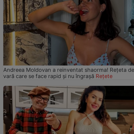
Andreea Moldovan a reinventat shaorma! Rețeta d
vară care se face rapid și nu îngrașă
Rețete