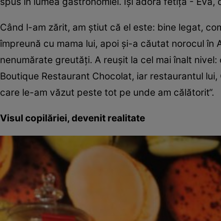
spus în lumea gastronomiei. Îşi adoră fetiţa - Eva,
Când l-am zărit, am ştiut că el este: bine legat, co
împreună cu mama lui, apoi şi-a căutat norocul în Am
nenumărate greutăţi. A reuşit la cel mai înalt nive
Boutique Restaurant Chocolat, iar restaurantul lui,
care le-am văzut peste tot pe unde am călătorit“.
Visul copilăriei, devenit realitate