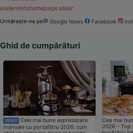
ateliere
info
homepage slider
Urmărește-ne pe
Google News
Facebook
In
Ghid de cumpărături
Cele mai bune espressoare
Cea mai bun
VIDEO
2026 – Top 
manuale cu portafiltru 2026: cum
bucătăria înt