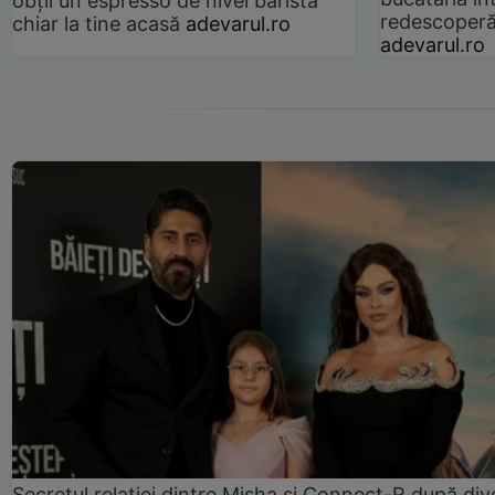
obții un espresso de nivel barista
redescoperă 
chiar la tine acasă
adevarul.ro
adevarul.ro
Secretul relației dintre Misha și Connect-R după div