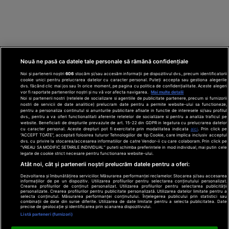
Nouă ne pasă ca datele tale personale să rămână confidențiale
Noi și partenerii noștri
606
stocăm și/sau accesăm informații pe dispozitivul dvs., precum identificatorii
cookie unici pentru prelucrarea datelor cu caracter personal. Puteți accepta sau gestiona alegerile
dvs. făcând clic mai jos sau în orice moment, pe pagina cu politica de confidențialitate. Aceste alegeri
vor fi raportate partenerilor noștri și nu vă vor afecta navigarea.
Mai multe detalii
Noi si partenerii nostri (retelele de socializare si agentiile de publicitate partenere, precum si furnizorii
nostri de servicii de date analitice) prelucram date pentru a permite website-ului sa functioneze,
Din rețeaua Adevărul Holding:
Adevarul.ro
pentru a personaliza continutul si anunturile publicitare afisate in functie de interesele si/sau profilul
Click.ro
ClickPoftaBuna.ro
ClickSanatate.ro
dvs., pentru a va oferi functionalitati aferente retelelor de socializare si pentru a analiza traficul pe
website. Beneficiati de drepturile prevazute de art. 15-22 din GDPR in legatura cu prelucrarea datelor
ClickPentruFemei.ro
DilemaVeche.ro
cu caracter personal. Aceste drepturi pot fi exercitate prin modalitatea indicata
aici
. Prin click pe
OkMagazine.ro
Historia.ro
“ACCEPT TOATE”, acceptati folosirea tuturor Tehnologiilor de tip Cookie, care implica inclusiv acceptul
dvs. cu privire la stocarea/accesarea informatiilor de catre Vendor-ii cu care colaboram. Prin click pe
“VREAU SA MODIFIC SETARILE INDIVIDUAL” puteti schimba preferintele in mod individual, mai putin cele
legate de cookie strict necesare pentru functionarea website-ului.
Termeni și
Atât noi, cât și partenerii noștri prelucrăm datele pentru a oferi:
condiții
Dezvoltarea și îmbunătățirea serviciilor. Măsurarea performanței reclamelor. Stocarea și/sau accesarea
Politică de
informațiilor de pe un dispozitiv. Utilizarea profilurilor pentru selectarea conținutului personalizat.
confidențialitate
Crearea profilurilor de conținut personalizat. Utilizarea profilurilor pentru selectarea publicității
© 2026 Adevarul Holding. Toate drepturile rezervat
personalizate. Crearea profilurilor pentru publicitate personalizată. Utilizarea datelor limitate pentru a
Despre cookies
selecta conținutul. Măsurarea performanței conținutului. Înțelegerea publicului prin statistici sau
Contact
combinații de date din surse diferite. Utilizarea de date limitate pentru a selecta publicitatea. Date
precise de geolocație și identificarea prin scanarea dispozitivului.
Preferințe
Listă parteneri (furnizori)
confidențialitate