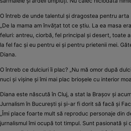
sarmalele şi ardeii umpluţi. Nu călec niciodată nimi
O întreb de unde talentul şi dragostea pentru arta c
„De la mama am învăţat tot ce ştiu. La ea masa er
feluri: antreu, ciorbă, fel principal şi desert, toate
la fel fac şi eu pentru ei şi pentru prietenii mei. G
Diana.
O întreb ce dulciuri îi plac? „Nu mă omor după dulci
nuci şi vişine şi îmi mai plac brioşele cu interior m
Diana este născută în Cluj, a stat la Braşov şi acum
Jurnalism în Bucureşti şi şi-ar fi dorit să facă şi 
„Îmi place foarte mult să reproduc personaje din 
jurnalismul îmi ocupă tot timpul. Sunt pasionată şi 