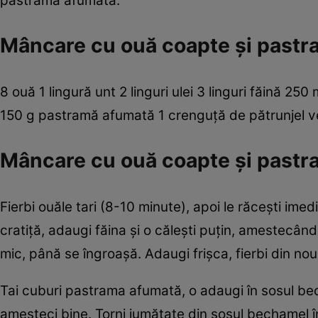
pastramă afumată.
Mâncare cu ouă coapte şi pastra
8 ouă 1 lingură unt 2 linguri ulei 3 linguri făină 2
150 g pastramă afumată 1 crenguţă de pătrunjel v
Mâncare cu ouă coapte şi pastr
Fierbi ouăle tari (8-10 minute), apoi le răceşti imedi
cratiţă, adaugi făina şi o căleşti puţin, amestecând
mic, până se îngroaşă. Adaugi frişca, fierbi din no
Tai cuburi pastrama afumată, o adaugi în sosul be
amesteci bine. Torni jumătate din sosul bechamel în