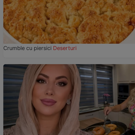
Crumble cu piersici
Deserturi