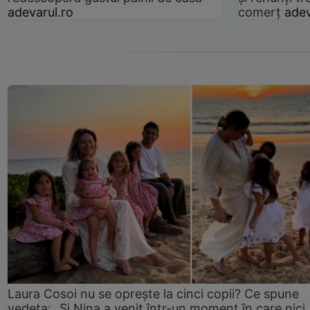
adevarul.ro
comerț
adev
Laura Cosoi nu se oprește la cinci copii? Ce spune
vedeta: „Și Nina a venit într-un moment în care nici