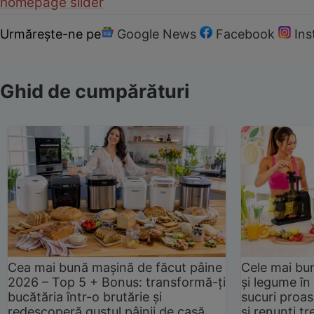
homepage slider
Urmărește-ne pe
Google News
Facebook
In
Ghid de cumpărături
Cea mai bună mașină de făcut pâine
Cele mai bu
2026 – Top 5 + Bonus: transformă-ți
și legume în
bucătăria într-o brutărie și
sucuri proas
redescoperă gustul pâinii de casă
și renunți tr