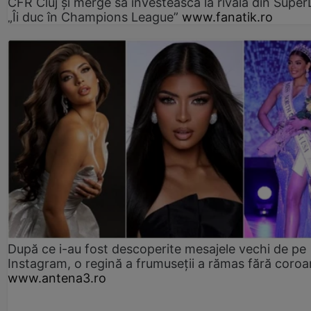
CFR Cluj și merge să investească la rivala din Super
„Îi duc în Champions League”
www.fanatik.ro
După ce i-au fost descoperite mesajele vechi de pe
Instagram, o regină a frumuseții a rămas fără coro
www.antena3.ro