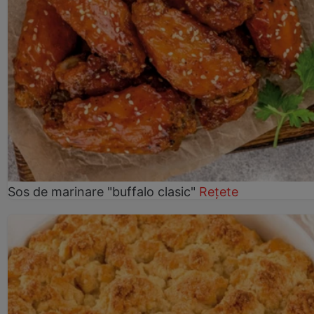
Sos de marinare "buffalo clasic"
Rețete