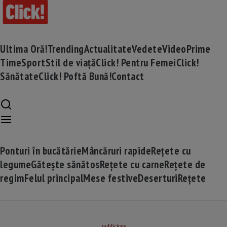
Ultima Oră!
Trending
Actualitate
Vedete
Video
Prime
Time
Sport
Stil de viață
Click! Pentru Femei
Click!
Sănătate
Click! Poftă Bună!
Contact
Ponturi în bucătărie
Mâncăruri rapide
Rețete cu
legume
Gătește sănătos
Rețete cu carne
Rețete de
regim
Felul principal
Mese festive
Deserturi
Rețete