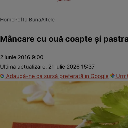
Home
Poftă Bună
Altele
Mâncare cu ouă coapte şi past
2 iunie 2016 9:00
Ultima actualizare:
21 iulie 2026 15:37
Adaugă-ne ca sursă preferată în Google
Urmă