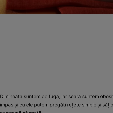
Dimineaţa suntem pe fugă, iar seara suntem obosiţ
impas şi cu ele putem pregăti reţete simple şi să