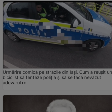
Urmărire comică pe străzile din Iași. Cum a reușit u
biciclist să fenteze poliția și să se facă nevăzut
adevarul.ro