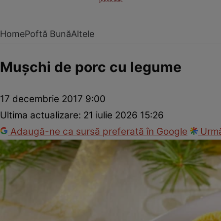
Home
Poftă Bună
Altele
Muşchi de porc cu legume
17 decembrie 2017 9:00
Ultima actualizare:
21 iulie 2026 15:26
Adaugă-ne ca sursă preferată în Google
Urmă