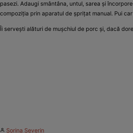
pasezi. Adaugi smântâna, untul, sarea şi încorporez
compoziţia prin aparatul de şpriţat manual. Pui carto
Îi serveşti alături de muşchiul de porc şi, dacă dor
Sorina Severin