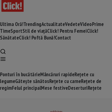
Ultima Oră!
Trending
Actualitate
Vedete
Video
Prime
Time
Sport
Stil de viață
Click! Pentru Femei
Click!
Sănătate
Click! Poftă Bună!
Contact
Ponturi în bucătărie
Mâncăruri rapide
Rețete cu
legume
Gătește sănătos
Rețete cu carne
Rețete de
regim
Felul principal
Mese festive
Deserturi
Rețete