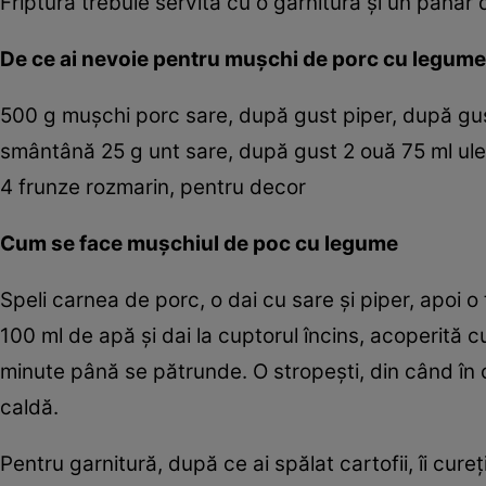
Friptura trebuie servită cu o garnitură şi un paha
De ce ai nevoie pentru muşchi de porc cu legume
500 g muşchi porc sare, după gust piper, după gus
smântână 25 g unt sare, după gust 2 ouă 75 ml ulei
4 frunze rozmarin, pentru decor
Cum se face muşchiul de poc cu legume
Speli carnea de porc, o dai cu sare şi piper, apoi o ţ
100 ml de apă şi dai la cuptorul încins, acoperită cu
minute până se pătrunde. O stropeşti, din când în c
caldă.
Pentru garnitură, după ce ai spălat cartofii, îi cureţi,