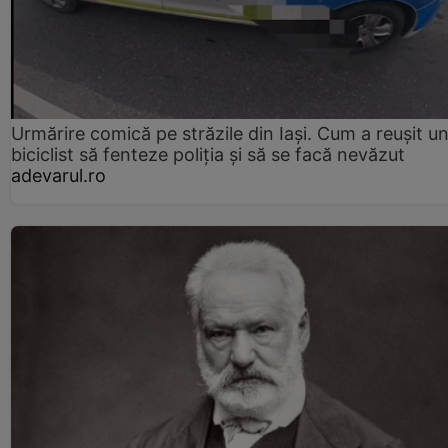
Urmărire comică pe străzile din Iași. Cum a reușit u
biciclist să fenteze poliția și să se facă nevăzut
adevarul.ro