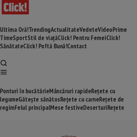
Ultima Oră!
Trending
Actualitate
Vedete
Video
Prime
Time
Sport
Stil de viață
Click! Pentru Femei
Click!
Sănătate
Click! Poftă Bună!
Contact
Ponturi în bucătărie
Mâncăruri rapide
Rețete cu
legume
Gătește sănătos
Rețete cu carne
Rețete de
regim
Felul principal
Mese festive
Deserturi
Rețete