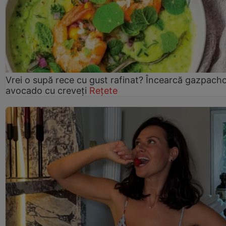
Vrei o supă rece cu gust rafinat? Încearcă gazpach
avocado cu creveți
Rețete