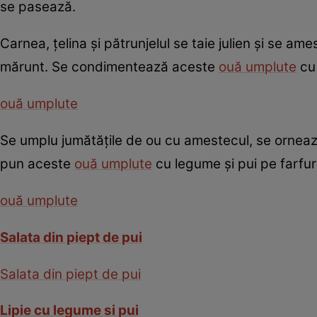
se pasează.
Carnea, ţelina şi pătrunjelul se taie julien şi se a
mărunt. Se condimentează aceste
ouă umplute
cu 
ouă umplute
Se umplu jumătăţile de ou cu amestecul, se ornează
pun aceste
ouă umplute
cu legume şi pui pe farfur
ouă umplute
Salata din piept de pui
Salata din piept de pui
Lipie cu legume si pui