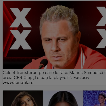
Cele 4 transferuri pe care le face Marius Șumudică 
preia CFR Cluj. „Te bați la play-off”. Exclusiv
www.fanatik.ro