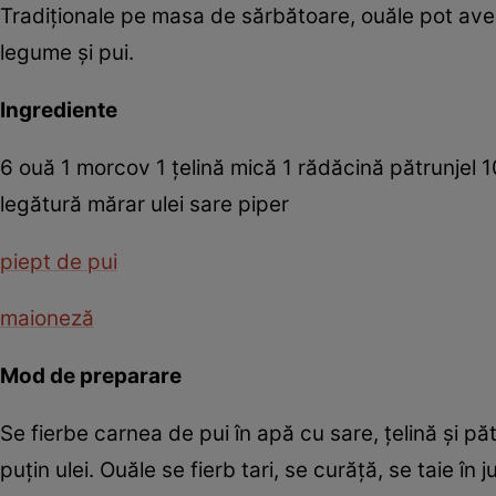
Tradiţionale pe masa de sărbătoare, ouăle pot av
legume şi pui.
Ingrediente
6 ouă 1 morcov 1 ţelină mică 1 rădăcină pătrunjel 
legătură mărar ulei sare piper
piept de pui
maioneză
Mod de preparare
Se fierbe carnea de pui în apă cu sare, ţelină şi p
puţin ulei. Ouăle se fierb tari, se curăţă, se taie î