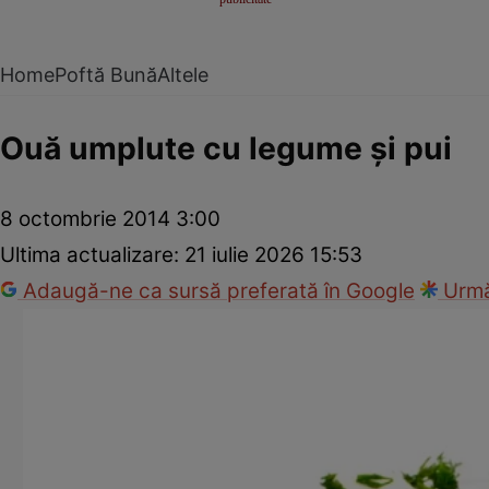
Home
Poftă Bună
Altele
Ouă umplute cu legume şi pui
8 octombrie 2014 3:00
Ultima actualizare:
21 iulie 2026 15:53
Adaugă-ne ca sursă preferată în Google
Urmă