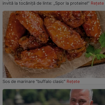
invită la tocăniță de linte: „Spor la proteine!”
Rețete
Sos de marinare "buffalo clasic"
Rețete