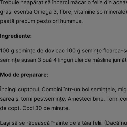
Trebuie neapărat să încerci măcar o felie din aceas
graşi esenţia Omega 3, fibre, vitamine şo minerale)
pastă precum pesto ori hummus.
Ingrediente:
100 g seminţe de dovleac 100 g seminţe floarea-so
seminţe susan 3 ouă 4 linguri ulei de măsline jumăt
Mod de preparare:
Încingi cuptorul. Combini într-un bol seminţele, migd
sarea şi torni pestseminţe. Amesteci bine. Torni co
de copt. Coci 30 de minute.
Laşi să se răcească înainte de a tăia felii. (Dacă n