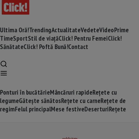
Ultima Oră!
Trending
Actualitate
Vedete
Video
Prime
Time
Sport
Stil de viață
Click! Pentru Femei
Click!
Sănătate
Click! Poftă Bună!
Contact
Ponturi în bucătărie
Mâncăruri rapide
Rețete cu
legume
Gătește sănătos
Rețete cu carne
Rețete de
regim
Felul principal
Mese festive
Deserturi
Rețete