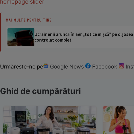
homepage slider
MAI MULTE PENTRU TINE
Ucrainenii aruncă în aer „tot ce mișcă” pe o șose
controlat complet
Urmărește-ne pe
Google News
Facebook
In
Ghid de cumpărături