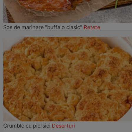
Sos de marinare "buffalo clasic"
Rețete
Crumble cu piersici
Deserturi