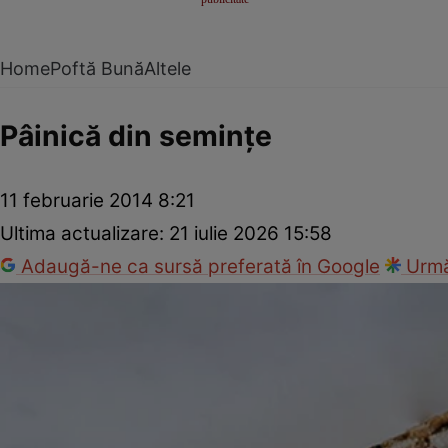
Home
Poftă Bună
Altele
Pâinică din seminţe
11 februarie 2014 8:21
Ultima actualizare:
21 iulie 2026 15:58
Adaugă-ne ca sursă preferată în Google
Urmă