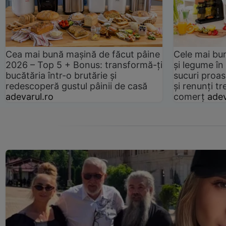
Cea mai bună mașină de făcut pâine
Cele mai bu
2026 – Top 5 + Bonus: transformă-ți
și legume în
bucătăria într-o brutărie și
sucuri proas
redescoperă gustul pâinii de casă
și renunți tr
adevarul.ro
comerț
adev