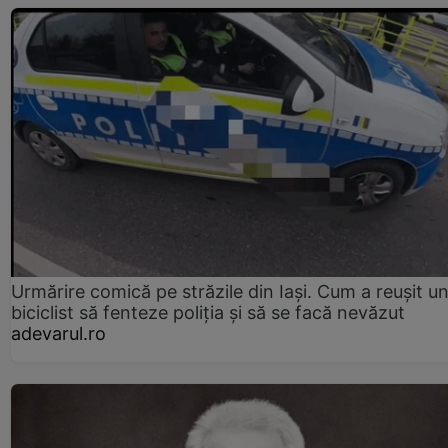
Urmărire comică pe străzile din Iași. Cum a reușit u
biciclist să fenteze poliția și să se facă nevăzut
adevarul.ro