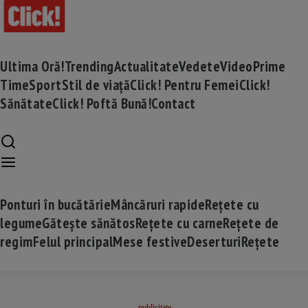
Ultima Oră!
Trending
Actualitate
Vedete
Video
Prime
Time
Sport
Stil de viață
Click! Pentru Femei
Click!
Sănătate
Click! Poftă Bună!
Contact
Ponturi în bucătărie
Mâncăruri rapide
Rețete cu
legume
Gătește sănătos
Rețete cu carne
Rețete de
regim
Felul principal
Mese festive
Deserturi
Rețete