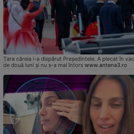
Țara căreia i-a dispărut Președintele. A plecat în va
de două luni și nu s-a mai întors
www.antena3.ro