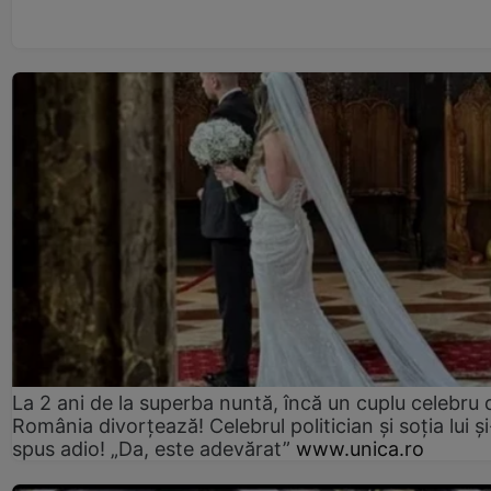
La 2 ani de la superba nuntă, încă un cuplu celebru 
România divorțează! Celebrul politician și soția lui ș
spus adio! „Da, este adevărat”
www.unica.ro