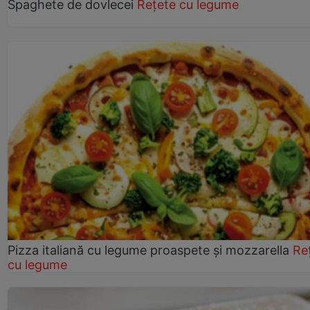
Spaghete de dovlecei
Rețete cu legume
Pizza italiană cu legume proaspete și mozzarella
Re
cu legume