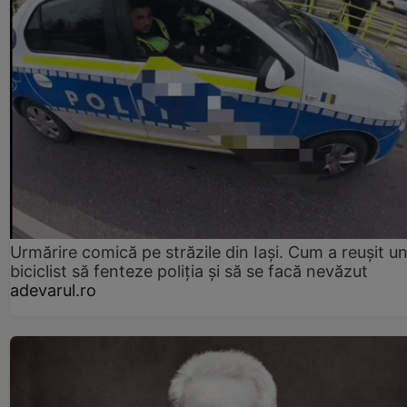
Urmărire comică pe străzile din Iași. Cum a reușit u
biciclist să fenteze poliția și să se facă nevăzut
adevarul.ro