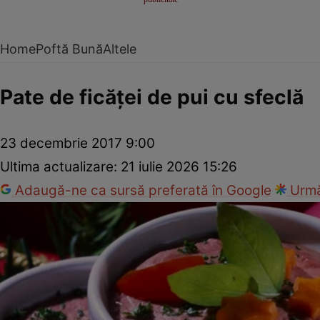
Home
Poftă Bună
Altele
Pate de ficăţei de pui cu sfeclă
23 decembrie 2017 9:00
Ultima actualizare:
21 iulie 2026 15:26
Adaugă-ne ca sursă preferată în Google
Urmă