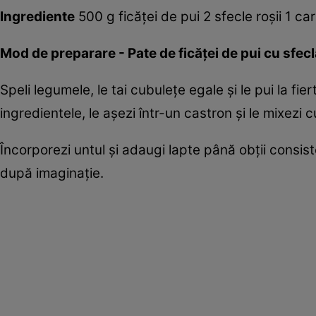
Ingrediente
500 g ficăţei de pui 2 sfecle roşii 1 ca
Mod de preparare - Pate de ficăţei de pui cu sfec
Speli legumele, le tai cubuleţe egale şi le pui la fier
ingredientele, le aşezi într-un castron şi le mixezi 
Încorporezi untul şi adaugi lapte până obţii consis
după imaginaţie.