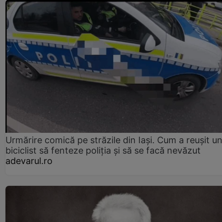
Urmărire comică pe străzile din Iași. Cum a reușit u
biciclist să fenteze poliția și să se facă nevăzut
adevarul.ro