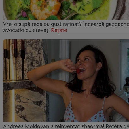
Vrei o supă rece cu gust rafinat? Încearcă gazpach
avocado cu creveți
Rețete
Andreea Moldovan a reinventat shaorma! Rețeta d