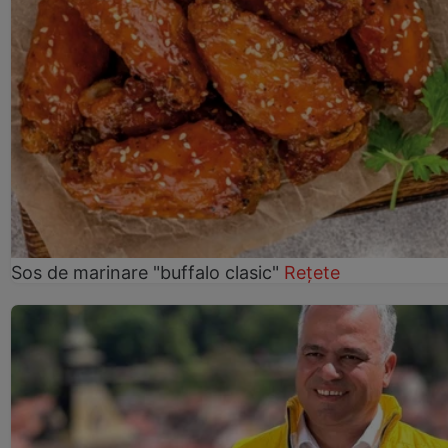
Sos de marinare "buffalo clasic"
Rețete