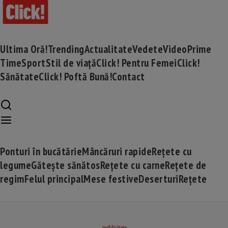
Ultima Oră!
Trending
Actualitate
Vedete
Video
Prime
Time
Sport
Stil de viață
Click! Pentru Femei
Click!
Sănătate
Click! Poftă Bună!
Contact
Ponturi în bucătărie
Mâncăruri rapide
Rețete cu
legume
Gătește sănătos
Rețete cu carne
Rețete de
regim
Felul principal
Mese festive
Deserturi
Rețete