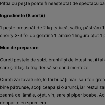
Piftia cu peşte poate fi neaşteptat de spectaculoas
Ingrediente (8 porţii)
1 peşte proaspăt de 2 kg (ştiucă, şalău, păstrăv) 1
cherry 2-3 foi de gelatină 1 lămâie 1 lingură oţet 
Mod de preparare
Cureţi peştele de solzi, branhii şi de intestine, îi tai
sare şi îl laşi la frigider să se condimenteze.
Cureţi zarzavaturile, le tai bucăţi mari sau felii gr
bine pătrunse, scoţi ceapa şi o arunci, iar restul 
zeamă de lămâie, oţet, vin, sare şi piper boabe. Adau
deoparte cu spumiera.