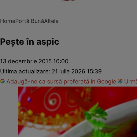
Home
Poftă Bună
Altele
Peşte în aspic
13 decembrie 2015 10:00
Ultima actualizare:
21 iulie 2026 15:39
Adaugă-ne ca sursă preferată în Google
Urmă