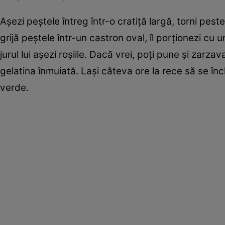
Aşezi peştele întreg într-o cratiţă largă, torni peste
grijă peştele într-un castron oval, îl porţionezi cu 
jurul lui aşezi roşiile. Dacă vrei, poţi pune şi zarz
gelatina înmuiată. Laşi câteva ore la rece să se în
verde.