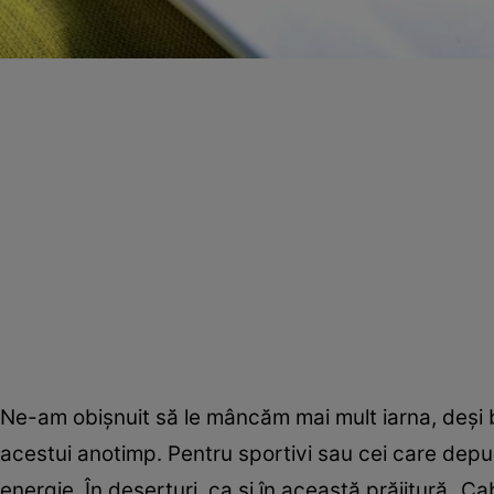
Ne-am obişnuit să le mâncăm mai mult iarna, deşi b
acestui anotimp. Pentru sportivi sau cei care depu
energie. În deserturi, ca şi în această prăjitură „