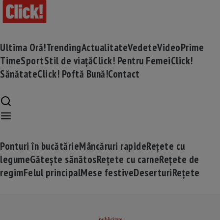
Ultima Oră!
Trending
Actualitate
Vedete
Video
Prime
Time
Sport
Stil de viață
Click! Pentru Femei
Click!
Sănătate
Click! Poftă Bună!
Contact
Ponturi în bucătărie
Mâncăruri rapide
Rețete cu
legume
Gătește sănătos
Rețete cu carne
Rețete de
regim
Felul principal
Mese festive
Deserturi
Rețete