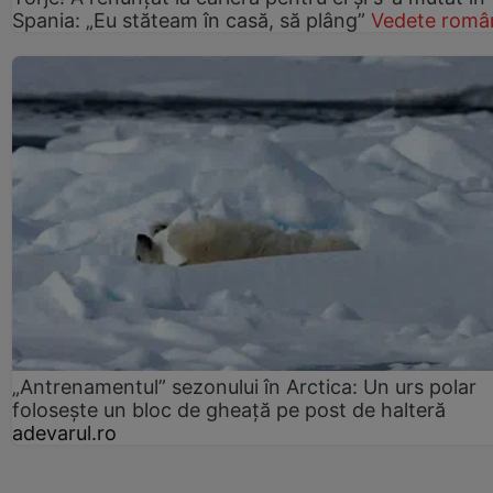
Spania: „Eu stăteam în casă, să plâng”
Vedete româ
„Antrenamentul” sezonului în Arctica: Un urs polar
folosește un bloc de gheață pe post de halteră
adevarul.ro