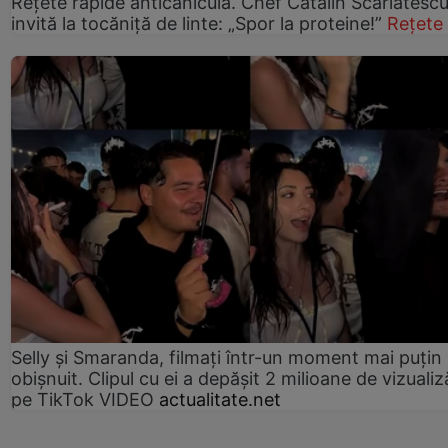
Rețete rapide anticaniculă. Chef Cătălin Scărlătesc
invită la tocăniță de linte: „Spor la proteine!”
Rețete
Selly și Smaranda, filmați într-un moment mai puțin
obișnuit. Clipul cu ei a depășit 2 milioane de vizualiz
pe TikTok VIDEO
actualitate.net