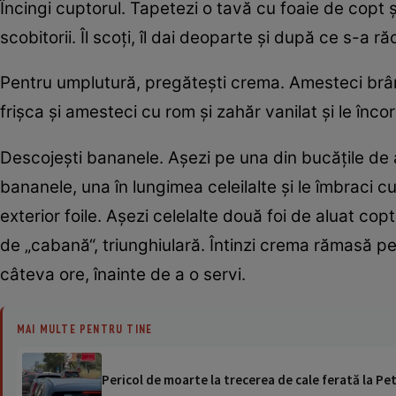
Încingi cuptorul. Tapetezi o tavă cu foaie de copt şi
scobitorii. Îl scoţi, îl dai deoparte şi după ce s-a răc
Pentru umplutură, pregăteşti crema. Amesteci brân
frişca şi amesteci cu rom şi zahăr vanilat şi le înc
Descojeşti bananele. Aşezi pe una din bucăţile de 
bananele, una în lungimea celeilalte şi le îmbraci 
exterior foile. Aşezi celelalte două foi de aluat co
de „cabană“, triunghiulară. Întinzi crema rămasă pe
câteva ore, înainte de a o servi.
MAI MULTE PENTRU TINE
Pericol de moarte la trecerea de cale ferată la Pet