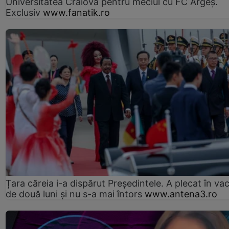
Universitatea Craiova pentru meciul cu FC Argeş.
Exclusiv
www.fanatik.ro
Țara căreia i-a dispărut Președintele. A plecat în va
de două luni și nu s-a mai întors
www.antena3.ro