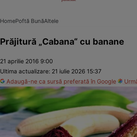
Home
Poftă Bună
Altele
Prăjitură „Cabana“ cu banane
21 aprilie 2016 9:00
Ultima actualizare:
21 iulie 2026 15:37
Adaugă-ne ca sursă preferată în Google
Urmă