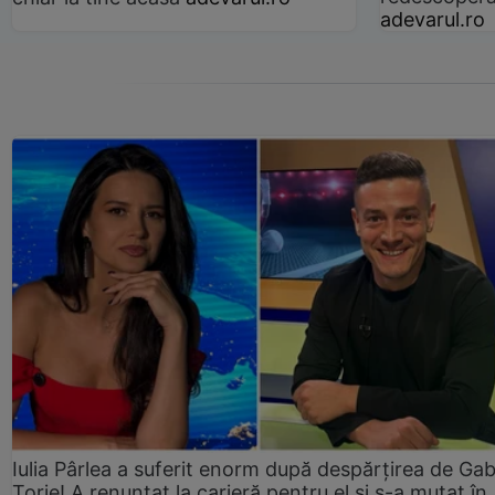
adevarul.ro
Iulia Pârlea a suferit enorm după despărțirea de Gab
Torje! A renunțat la carieră pentru el și s-a mutat în