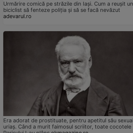
Urmărire comică pe străzile din Iași. Cum a reușit u
biciclist să fenteze poliția și să se facă nevăzut
adevarul.ro
Era adorat de prostituate, pentru apetitul său sexua
uriaș. Când a murit faimosul scriitor, toate cocotele
Parisului l-au plâns
okmagazine.ro