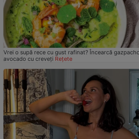
Vrei o supă rece cu gust rafinat? Încearcă gazpach
avocado cu creveți
Rețete