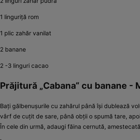
2 linguri zahăr pudră
1 linguriţă rom
1 plic zahăr vanilat
2 banane
2 -3 linguri cacao
Prăjitură „Cabana“ cu banane - 
Baţi gălbenuşurile cu zahărul până îşi dublează volu
vârf de cuţit de sare, până obţii o spumă tare, apoi
În cele din urmă, adaugi făina cernută, amestecată i