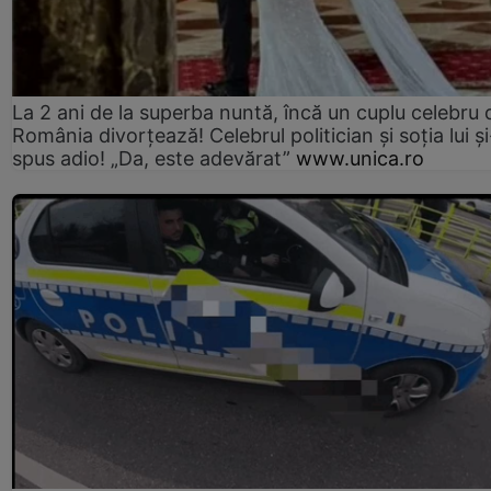
La 2 ani de la superba nuntă, încă un cuplu celebru 
România divorțează! Celebrul politician și soția lui ș
spus adio! „Da, este adevărat”
www.unica.ro