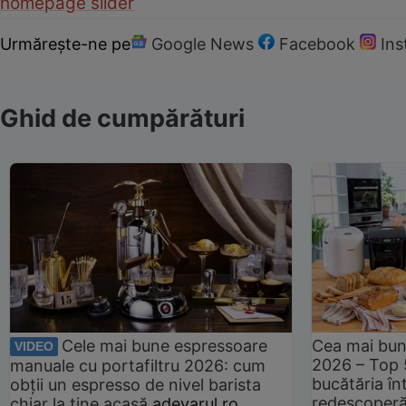
homepage slider
Urmărește-ne pe
Google News
Facebook
In
Ghid de cumpărături
Cele mai bune espressoare
Cea mai bun
VIDEO
2026 – Top 
manuale cu portafiltru 2026: cum
bucătăria înt
obții un espresso de nivel barista
redescoperă 
chiar la tine acasă
adevarul.ro