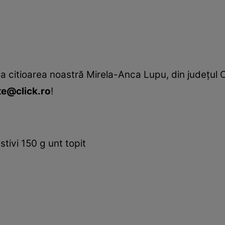
a citioarea noastră Mirela-Anca Lupu, din judeţul 
te@click.ro
!
stivi 150 g unt topit