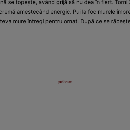
ă se topeşte, având grijă să nu dea în fiert. Torni 
n cremă amestecând energic. Pui la foc murele împr
âteva mure întregi pentru ornat. După ce se răceşte