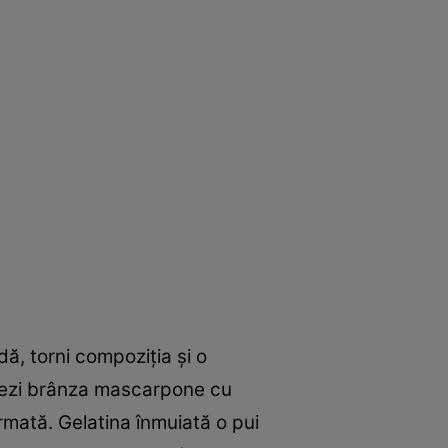
dă, torni compoziţia şi o
 Mixezi brânza mascarpone cu
rmată. Gelatina înmuiată o pui