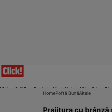
Ultima Oră!
Trending
Actualitate
Vedete
Video
Prime Ti
Home
Poftă Bună
Altele
Prajitura cu brânză 