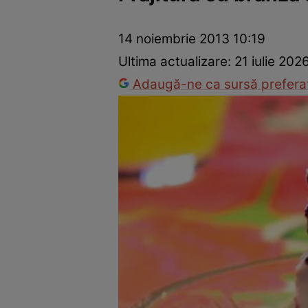
Ponturi în bucătărie
Mâncăruri rapide
Rețete cu legume
14 noiembrie 2013 10:19
Ultima actualizare:
21 iulie 202
Adaugă-ne ca sursă preferat