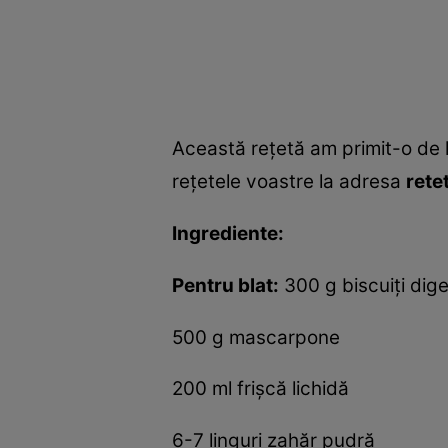
Această reţetă am primit-o de l
reţetele voastre la adresa
rete
Ingrediente:
Pentru blat:
300 g biscuiţi dige
500 g mascarpone
200 ml frişcă lichidă
6-7 linguri zahăr pudră