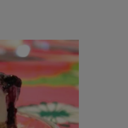
rincipal
Mese festive
Deserturi
Rețete