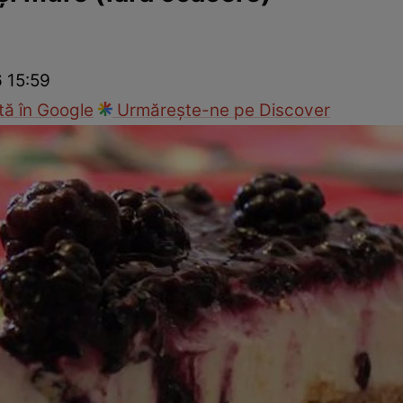
Gătește sănătos
Rețete cu carne
Rețete de regim
Felul p
6 15:59
ă în Google
Urmărește-ne pe Discover