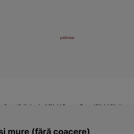
me
Sport
Stil de viață
Click! Pentru Femei
Click! Sănătate
şi mure (fără coacere)