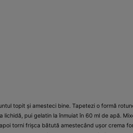
i untul topit şi amesteci bine. Tapetezi o formă rotun
işca lichidă, pui gelatin la înmuiat în 60 ml de apă.
, apoi torni frişca bătută amestecând uşor crema fo