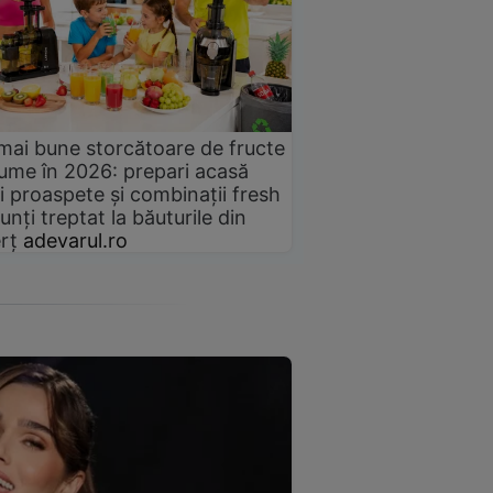
mai bune storcătoare de fructe
gume în 2026: prepari acasă
i proaspete și combinații fresh
unți treptat la băuturile din
rț
adevarul.ro