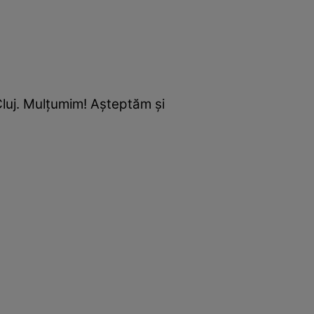
Cluj. Mulţumim! Aşteptăm şi