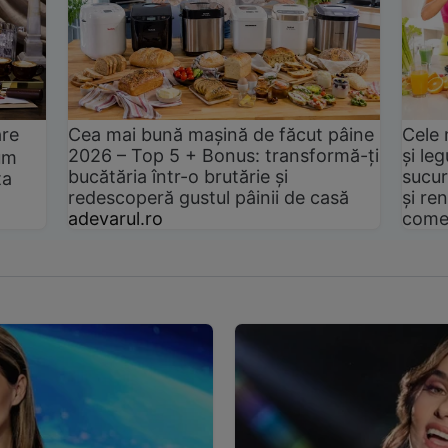
are
Cea mai bună mașină de făcut pâine
Cele 
2026 – Top 5 + Bonus: transformă-ți
și le
um
bucătăria într-o brutărie și
sucur
ta
redescoperă gustul pâinii de casă
și ren
adevarul.ro
come