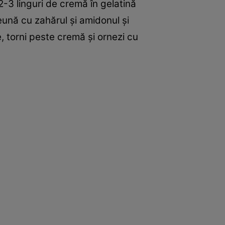
2-3 linguri de cremă în gelatină
eună cu zahărul şi amidonul şi
, torni peste cremă şi ornezi cu