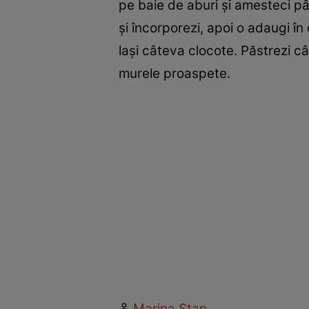
pe baie de aburi şi amesteci pân
şi încorporezi, apoi o adaugi î
laşi câteva clocote. Păstrezi c
murele proaspete.
Marina Stan