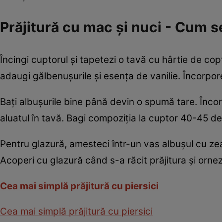
Prăjitură cu mac şi nuci - Cum s
Încingi cuptorul şi tapetezi o tavă cu hârtie de copt
adaugi gălbenuşurile şi esenţa de vanilie. Încorpor
Baţi albuşurile bine până devin o spumă tare. Încorp
aluatul în tavă. Bagi compoziţia la cuptor 40-45 
Pentru glazură, amesteci într-un vas albuşul cu z
Acoperi cu glazură când s-a răcit prăjitura şi orne
Cea mai simplă prăjitură cu piersici
Cea mai simplă prăjitură cu piersici