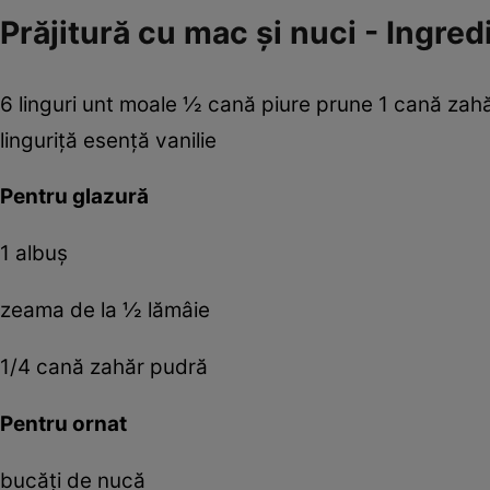
Prăjitură cu mac şi nuci - Ingred
6 linguri unt moale ½ cană piure prune 1 cană za
linguriţă esenţă vanilie
Pentru glazură
1 albuş
zeama de la ½ lămâie
1/4 cană zahăr pudră
Pentru ornat
bucăţi de nucă