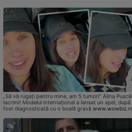
„Să vă rugați pentru mine, am 5 tumori” Alina Pușcău
lacrimi! Modelul internațional a lansat un apel, după
fost diagnosticată cu o boală gravă
www.wowbiz.r