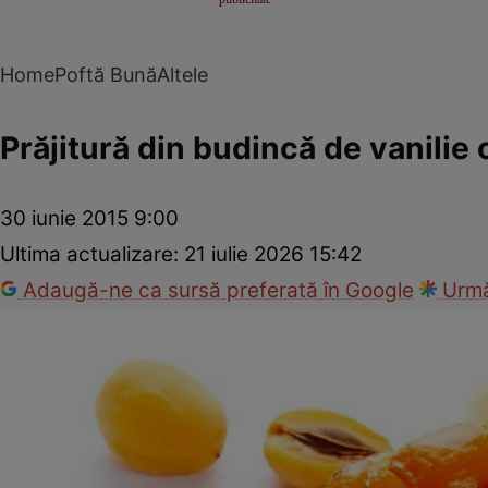
Home
Poftă Bună
Altele
Prăjitură din budincă de vanilie 
30 iunie 2015 9:00
Ultima actualizare:
21 iulie 2026 15:42
Adaugă-ne ca sursă preferată în Google
Urmă