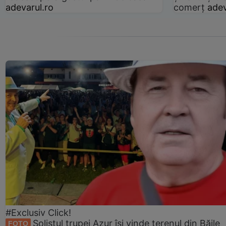
adevarul.ro
comerț
adev
#Exclusiv Click!
Solistul trupei Azur își vinde terenul din Băile
FOTO