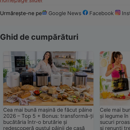
homepage slider
Urmărește-ne pe
Google News
Facebook
In
Ghid de cumpărături
Cea mai bună mașină de făcut pâine
Cele mai bu
2026 – Top 5 + Bonus: transformă-ți
și legume în
bucătăria într-o brutărie și
sucuri proas
redescoperă gustul pâinii de casă
și renunți tr