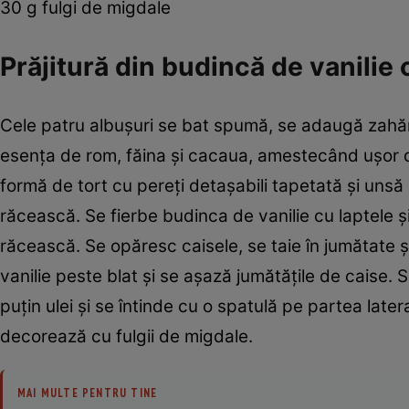
30 g fulgi de migdale
Prăjitură din budincă de vanilie
Cele patru albuşuri se bat spumă, se adaugă zahăr
esenţa de rom, făina şi cacaua, amestecând uşor de
formă de tort cu pereţi detaşabili tapetată şi unsă
răcească. Se fierbe budinca de vanilie cu laptele 
răcească. Se opăresc caisele, se taie în jumătate ş
vanilie peste blat şi se aşază jumătăţile de caise. 
puţin ulei şi se întinde cu o spatulă pe partea latera
decorează cu fulgii de migdale.
MAI MULTE PENTRU TINE