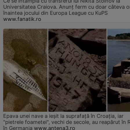
Ce se întâmplă cu transferul lui Nikita Stoinov la
Universitatea Craiova. Anunț ferm cu doar câteva o
înaintea jocului din Europa League cu KuPS
www.fanatik.ro
Epava unei nave a ieșit la suprafață în Croația, iar
"pietrele foametei", vechi de secole, au reapărut în R
în Germania
www.antena3.ro