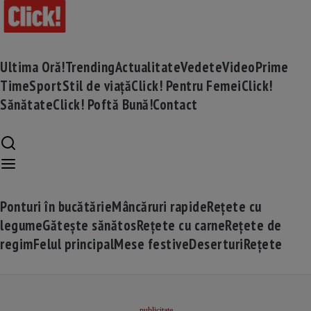
Ultima Oră!
Trending
Actualitate
Vedete
Video
Prime
Time
Sport
Stil de viață
Click! Pentru Femei
Click!
Sănătate
Click! Poftă Bună!
Contact
Ponturi în bucătărie
Mâncăruri rapide
Rețete cu
legume
Gătește sănătos
Rețete cu carne
Rețete de
regim
Felul principal
Mese festive
Deserturi
Rețete