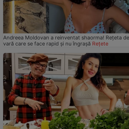
Andreea Moldovan a reinventat shaorma! Rețeta d
vară care se face rapid și nu îngrașă
Rețete