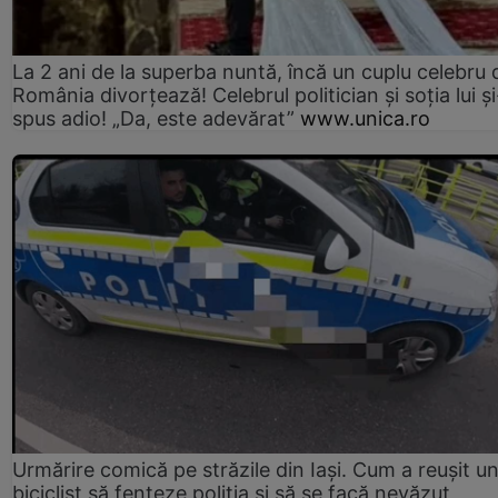
La 2 ani de la superba nuntă, încă un cuplu celebru 
România divorțează! Celebrul politician și soția lui ș
spus adio! „Da, este adevărat”
www.unica.ro
Urmărire comică pe străzile din Iași. Cum a reușit u
biciclist să fenteze poliția și să se facă nevăzut