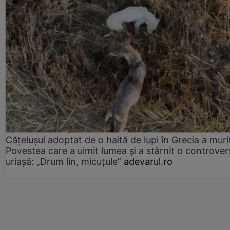
Cățelușul adoptat de o haită de lupi în Grecia a muri
Povestea care a uimit lumea și a stârnit o controver
uriașă: „Drum lin, micuțule”
adevarul.ro