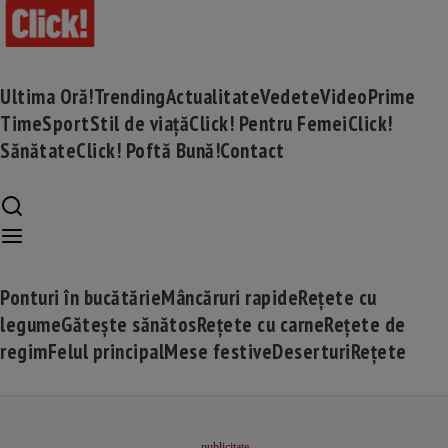
Ultima Oră!
Trending
Actualitate
Vedete
Video
Prime
Time
Sport
Stil de viață
Click! Pentru Femei
Click!
Sănătate
Click! Poftă Bună!
Contact
Ponturi în bucătărie
Mâncăruri rapide
Rețete cu
legume
Gătește sănătos
Rețete cu carne
Rețete de
regim
Felul principal
Mese festive
Deserturi
Rețete