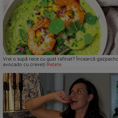
Vrei o supă rece cu gust rafinat? Încearcă gazpach
avocado cu creveți
Rețete