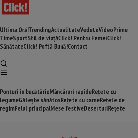
Ultima Oră!
Trending
Actualitate
Vedete
Video
Prime
Time
Sport
Stil de viață
Click! Pentru Femei
Click!
Sănătate
Click! Poftă Bună!
Contact
Ponturi în bucătărie
Mâncăruri rapide
Rețete cu
legume
Gătește sănătos
Rețete cu carne
Rețete de
regim
Felul principal
Mese festive
Deserturi
Rețete