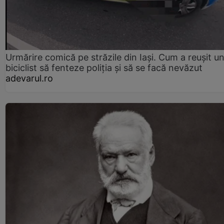
Urmărire comică pe străzile din Iași. Cum a reușit u
biciclist să fenteze poliția și să se facă nevăzut
adevarul.ro