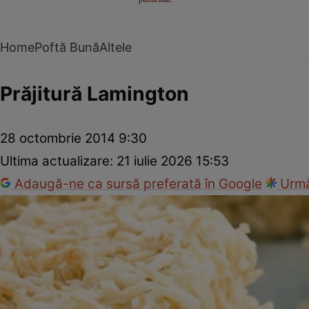
Home
Poftă Bună
Altele
Prăjitură Lamington
28 octombrie 2014 9:30
Ultima actualizare:
21 iulie 2026 15:53
Adaugă-ne ca sursă preferată în Google
Urmă