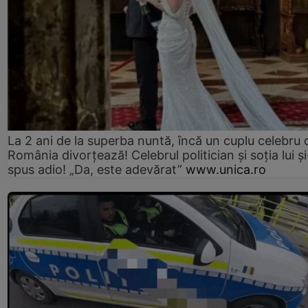
La 2 ani de la superba nuntă, încă un cuplu celebru 
România divorțează! Celebrul politician și soția lui ș
spus adio! „Da, este adevărat”
www.unica.ro