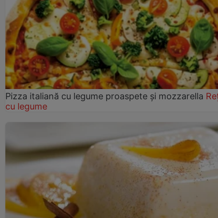
Pizza italiană cu legume proaspete și mozzarella
Re
cu legume