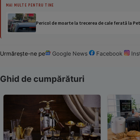
MAI MULTE PENTRU TINE
Pericol de moarte la trecerea de cale ferată la Pet
Urmărește-ne pe
Google News
Facebook
In
Ghid de cumpărături