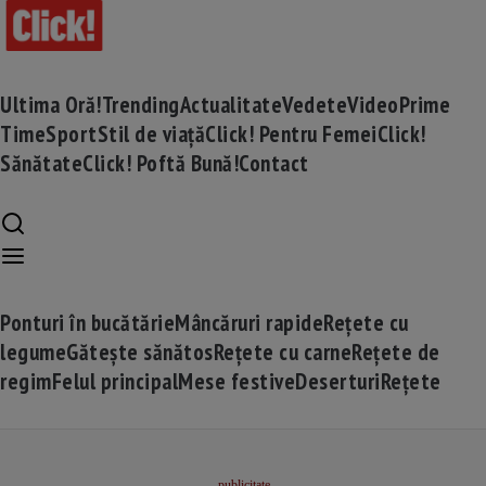
Ultima Oră!
Trending
Actualitate
Vedete
Video
Prime
Time
Sport
Stil de viață
Click! Pentru Femei
Click!
Sănătate
Click! Poftă Bună!
Contact
Ponturi în bucătărie
Mâncăruri rapide
Rețete cu
legume
Gătește sănătos
Rețete cu carne
Rețete de
regim
Felul principal
Mese festive
Deserturi
Rețete