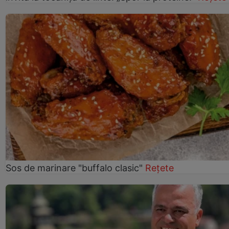
Sos de marinare "buffalo clasic"
Rețete