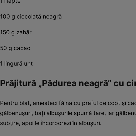
1 l lapte
100 g ciocolată neagră
150 g zahăr
50 g cacao
1 lingură unt
Prăjitură „Pădurea neagră“ cu c
Pentru blat, amesteci făina cu praful de copt şi cac
gălbenuşuri, baţi albuşurile spumă tare, iar gălbenu
subţire, apoi le încorporezi în albuşuri.