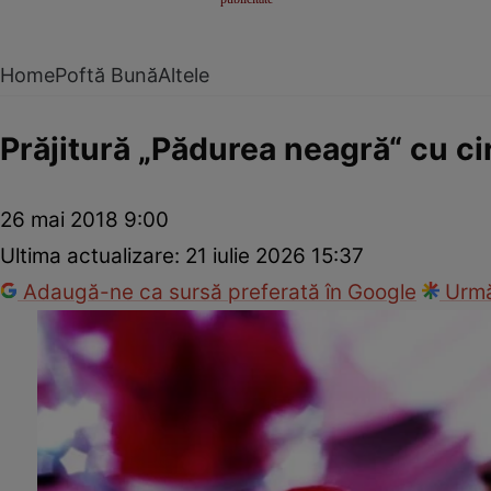
Home
Poftă Bună
Altele
Prăjitură „Pădurea neagră“ cu ci
26 mai 2018 9:00
Ultima actualizare:
21 iulie 2026 15:37
Adaugă-ne ca sursă preferată în Google
Urmă