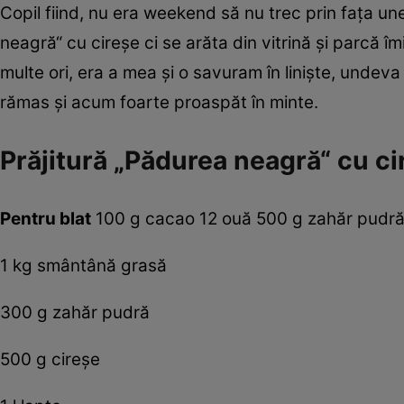
Copil fiind, nu era weekend să nu trec prin faţa unei
neagră“ cu cireşe ci se arăta din vitrină şi parcă 
multe ori, era a mea şi o savuram în linişte, undeva
rămas şi acum foarte proaspăt în minte.
Prăjitură „Pădurea neagră“ cu ci
Pentru blat
100 g cacao 12 ouă 500 g zahăr pudră 5
1 kg smântână grasă
300 g zahăr pudră
500 g cireşe