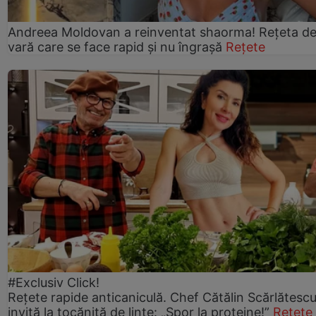
Andreea Moldovan a reinventat shaorma! Rețeta d
vară care se face rapid și nu îngrașă
Rețete
#Exclusiv Click!
Rețete rapide anticaniculă. Chef Cătălin Scărlătesc
invită la tocăniță de linte: „Spor la proteine!”
Rețete