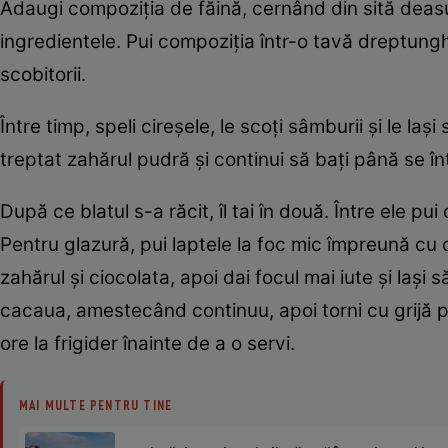
Adaugi compoziţia de făină, cernând din sită deasu
ingredientele. Pui compoziţia într-o tavă dreptunghi
scobitorii.
Între timp, speli cireşele, le scoţi sâmburii şi le 
treptat zahărul pudră şi continui să baţi până se în
După ce blatul s-a răcit, îl tai în două. Între ele pu
Pentru glazură, pui laptele la foc mic împreună cu
zahărul şi ciocolata, apoi dai focul mai iute şi laşi 
cacaua, amestecând continuu, apoi torni cu grijă pes
ore la frigider înainte de a o servi.
MAI MULTE PENTRU TINE