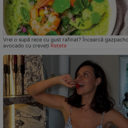
Vrei o supă rece cu gust rafinat? Încearcă gazpach
avocado cu creveți
Rețete