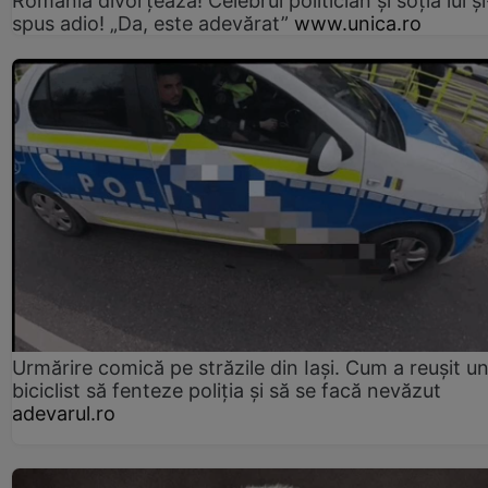
România divorțează! Celebrul politician și soția lui ș
spus adio! „Da, este adevărat”
www.unica.ro
Urmărire comică pe străzile din Iași. Cum a reușit u
biciclist să fenteze poliția și să se facă nevăzut
adevarul.ro