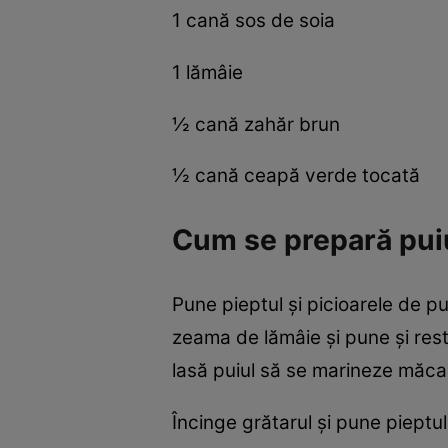
1 cană sos de soia
1 lămâie
½ cană zahăr brun
½ cană ceapă verde tocată
Cum se prepară puiu
Pune pieptul şi picioarele de p
zeama de lămâie şi pune şi restu
lasă puiul să se marineze măcar
Încinge grătarul şi pune pieptu