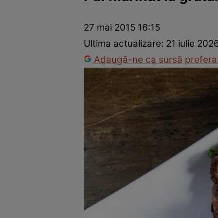
Ponturi în bucătărie
Mâncăruri rapide
Rețete cu legume
27 mai 2015 16:15
Ultima actualizare:
21 iulie 202
Adaugă-ne ca sursă preferat