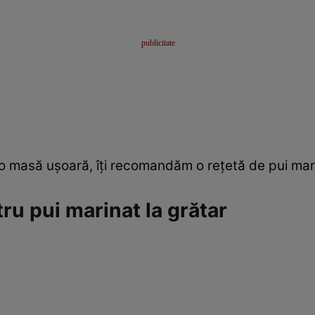
 o masă uşoară, îţi recomandăm o reţetă de pui mari
ru pui marinat la grătar