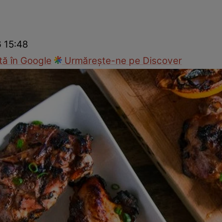
Gătește sănătos
Rețete cu carne
Rețete de regim
Felul p
6 15:48
ă în Google
Urmărește-ne pe Discover