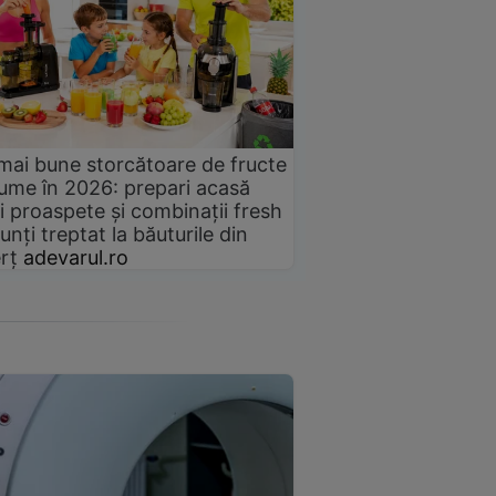
mai bune storcătoare de fructe
gume în 2026: prepari acasă
i proaspete și combinații fresh
unți treptat la băuturile din
rț
adevarul.ro