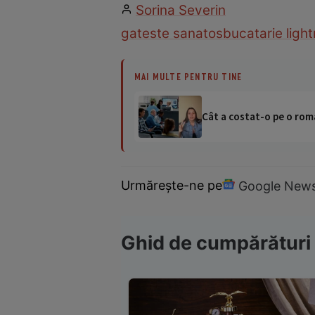
Sorina Severin
gateste sanatos
bucatarie light
MAI MULTE PENTRU TINE
Cât a costat-o pe o româ
Urmărește-ne pe
Google New
Ghid de cumpărături