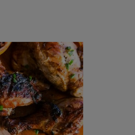
rincipal
Mese festive
Deserturi
Rețete