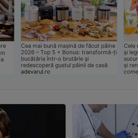
are
Cea mai bună mașină de făcut pâine
Cele 
2026 – Top 5 + Bonus: transformă-ți
și le
um
bucătăria într-o brutărie și
sucur
ta
redescoperă gustul pâinii de casă
și ren
adevarul.ro
come