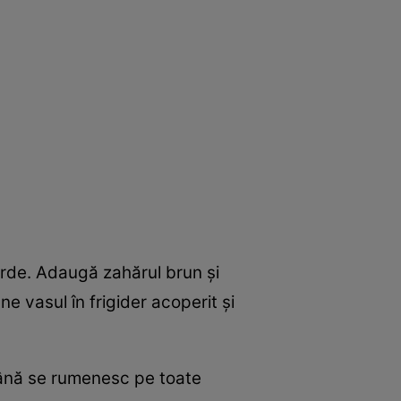
erde. Adaugă zahărul brun şi
e vasul în frigider acoperit şi
e până se rumenesc pe toate