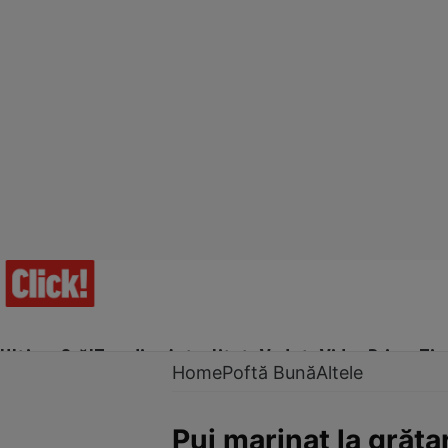
Ultima Oră!
Trending
Actualitate
Vedete
Video
Prime Ti
Home
Poftă Bună
Altele
Pui marinat la grăta