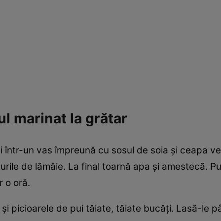
l marinat la grătar
ui într-un vas împreună cu sosul de soia şi ceapa v
rile de lămâie. La final toarnă apa şi amestecă. Pun
 o oră.
l şi picioarele de pui tăiate, tăiate bucăţi. Lasă-l