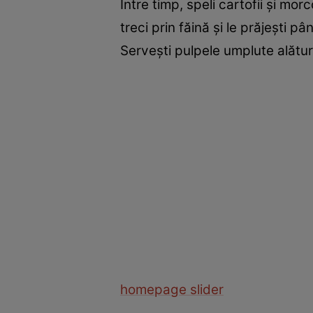
Între timp, speli cartofii şi morc
treci prin făină şi le prăjeşti pâ
Serveşti pulpele umplute alături
homepage slider