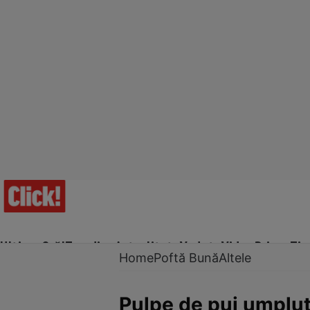
Ultima Oră!
Trending
Actualitate
Vedete
Video
Prime Ti
Home
Poftă Bună
Altele
Pulpe de pui umplu