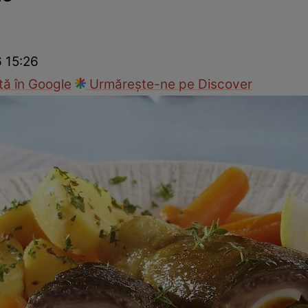
Gătește sănătos
Rețete cu carne
Rețete de regim
Felul p
6 15:26
ă în Google
Urmărește-ne pe Discover