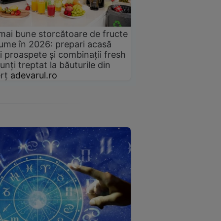
mai bune storcătoare de fructe
gume în 2026: prepari acasă
i proaspete și combinații fresh
unți treptat la băuturile din
rț
adevarul.ro