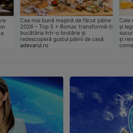
are
Cea mai bună mașină de făcut pâine
Cele 
2026 – Top 5 + Bonus: transformă-ți
și le
um
bucătăria într-o brutărie și
sucur
ta
redescoperă gustul pâinii de casă
și ren
adevarul.ro
come