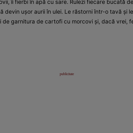
ovii, îi fierbi în apă cu sare. Rulezi fiecare bucată de
nă devin uşor aurii în ulei. Le răstorni într-o tavă şi 
 de garnitura de cartofi cu morcovi şi, dacă vrei, f