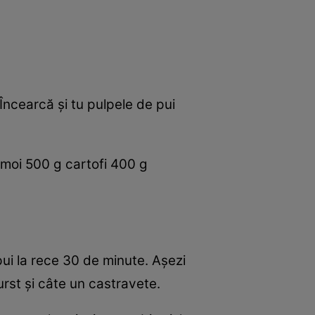
Încearcă şi tu pulpele de pui
e moi 500 g cartofi 400 g
 pui la rece 30 de minute. Aşezi
rst şi câte un castravete.