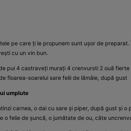
etele pe care ţi le propunem sunt uşor de preparat. 
veşti cu un vin bun.
de pui 4 castraveţi muraţi 4 crenvursti 2 ouă fiert
 de floarea-soarelui sare felii de lămâie, după gust
pui umplute
întinzi carnea, o dai cu sare şi piper, după gust şi o
 o felie de şuncă, o jumătate de ou, câte uncrenvu