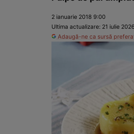
Ponturi în bucătărie
Mâncăruri rapide
Rețete cu legume
2 ianuarie 2018 9:00
Ultima actualizare:
21 iulie 202
Adaugă-ne ca sursă preferat