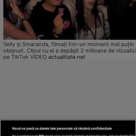
Selly și Smaranda, filmați într-un moment mai puțin
obișnuit. Clipul cu ei a depășit 2 milioane de vizualiz
pe TikTok VIDEO
actualitate.net
Nouă ne pasă ca datele tale personale să rămână confidențiale
Noi și partenerii noștri
606
stocăm și/sau accesăm informații pe dispozitivul dvs., precum identificatorii