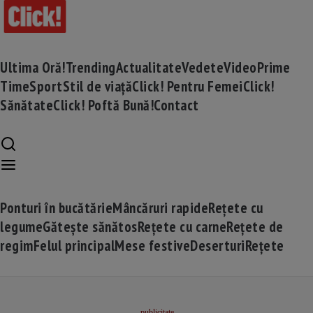
Ultima Oră!
Trending
Actualitate
Vedete
Video
Prime
Time
Sport
Stil de viață
Click! Pentru Femei
Click!
Sănătate
Click! Poftă Bună!
Contact
Ponturi în bucătărie
Mâncăruri rapide
Rețete cu
legume
Gătește sănătos
Rețete cu carne
Rețete de
regim
Felul principal
Mese festive
Deserturi
Rețete