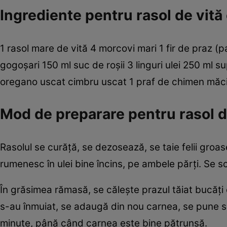
Ingrediente pentru rasol de vită
1 rasol mare de vită 4 morcovi mari 1 fir de praz (
gogoşari 150 ml suc de roşii 3 linguri ulei 250 ml 
oregano uscat cimbru uscat 1 praf de chimen măci
Mod de preparare pentru rasol d
Rasolul se curăţă, se dezosează, se taie felii gro
rumenesc în ulei bine încins, pe ambele părţi. Se sco
În grăsimea rămasă, se căleşte prazul tăiat bucăţi d
s-au înmuiat, se adaugă din nou carnea, se pune ­su
minute, ­până când carnea este bine ­pătrunsă.