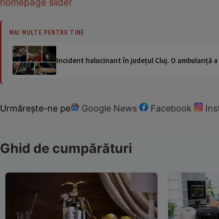
homepage slider
MAI MULTE PENTRU TINE
Incident halucinant în județul Cluj. O ambulanță 
Urmărește-ne pe
Google News
Facebook
In
Ghid de cumpărături