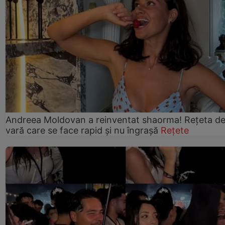
Andreea Moldovan a reinventat shaorma! Rețeta d
vară care se face rapid și nu îngrașă
Rețete