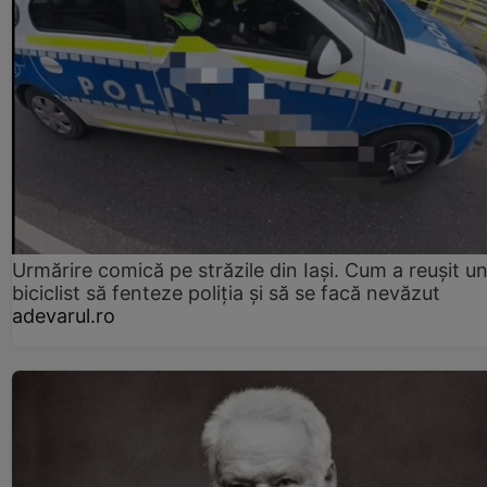
Urmărire comică pe străzile din Iași. Cum a reușit u
biciclist să fenteze poliția și să se facă nevăzut
adevarul.ro