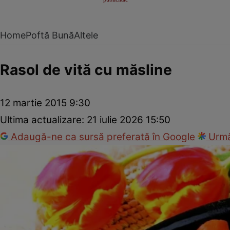
Home
Poftă Bună
Altele
Rasol de vită cu măsline
12 martie 2015 9:30
Ultima actualizare:
21 iulie 2026 15:50
Adaugă-ne ca sursă preferată în Google
Urmă