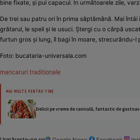
bine fixate, şi pui capacul. În următoarele zile, var
De trei sau patru ori în prima săptămână. Mai întâi 
grătarul, le speli şi le usuci. Ştergi cu o cârpă usca
furtun gros şi lung, îl bagi în moare, strecurându-l pr
Foto: bucataria-universala.com
mancaruri traditionale
MAI MULTE PENTRU TINE
Delicii pe vreme de caniculă, fantastic de gustoase
Urmărește-ne pe
Google News
Facebook
In