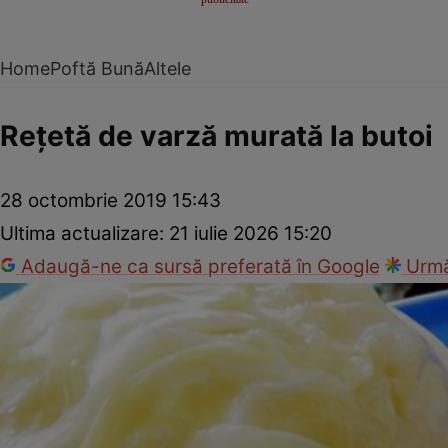
Home
Poftă Bună
Altele
Reţetă de varză murată la butoi
28 octombrie 2019 15:43
Ultima actualizare:
21 iulie 2026 15:20
Adaugă-ne ca sursă preferată în Google
Urmă