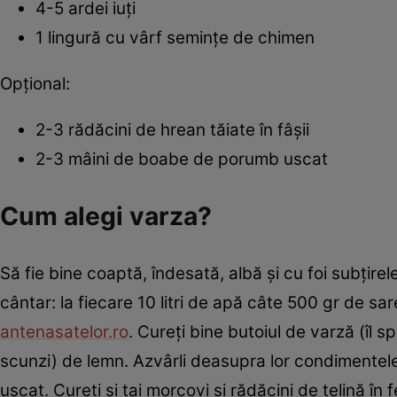
4-5 ardei iuţi
1 lingură cu vârf seminţe de chimen
Opţional:
2-3 rădăcini de hrean tăiate în fâşii
2-3 mâini de boabe de porumb uscat
Cum alegi varza?
Să fie bine coaptă, îndesată, albă şi cu foi subţire
cântar: la fiecare 10 litri de apă câte 500 gr de sa
antenasatelor.ro
. Cureţi bine butoiul de varză (îl sp
scunzi) de lemn. Azvârli deasupra lor condimentele
uscat. Cureţi şi tai morcovi şi rădăcini de ţelină în f