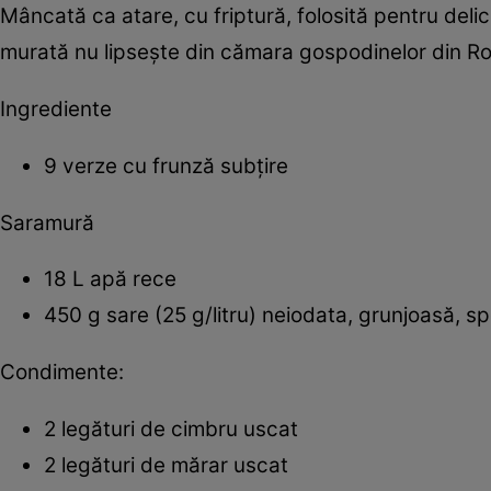
Mâncată ca atare, cu friptură, folosită pentru de
murată nu lipseşte din cămara gospodinelor din R
Ingrediente
9 verze cu frunză subţire
Saramură
18 L apă rece
450 g sare (25 g/litru) neiodata, grunjoasă, s
Condimente:
2 legături de cimbru uscat
2 legături de mărar uscat