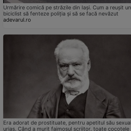
Urmărire comică pe străzile din Iași. Cum a reușit u
biciclist să fenteze poliția și să se facă nevăzut
adevarul.ro
Era adorat de prostituate, pentru apetitul său sexua
uriaș. Când a murit faimosul scriitor, toate cocotele