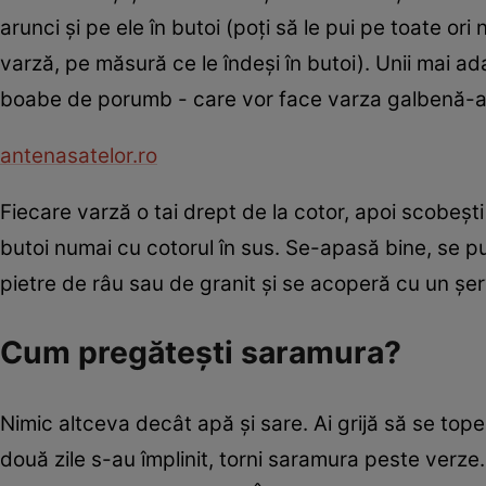
arunci şi pe ele în butoi (poţi să le pui pe toate ori
varză, pe măsură ce le îndeşi în butoi). Unii mai ad
boabe de porumb - care vor face varza galbenă-a
antenasatelor.ro
Fiecare varză o tai drept de la cotor, apoi scobeşti 
butoi numai cu cotorul în sus. Se-apasă bine, se 
pietre de râu sau de granit şi se acoperă cu un şerv
Cum pregăteşti saramura?
Nimic altceva decât apă şi sare. Ai grijă să se top
două zile s-au împlinit, torni saramura peste verze. 