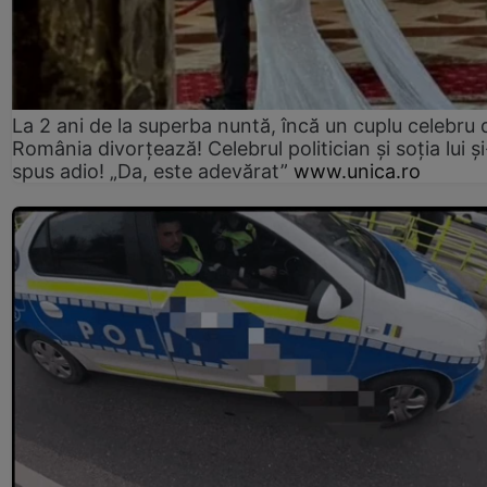
La 2 ani de la superba nuntă, încă un cuplu celebru 
România divorțează! Celebrul politician și soția lui ș
spus adio! „Da, este adevărat”
www.unica.ro