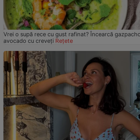
Vrei o supă rece cu gust rafinat? Încearcă gazpach
avocado cu creveți
Rețete