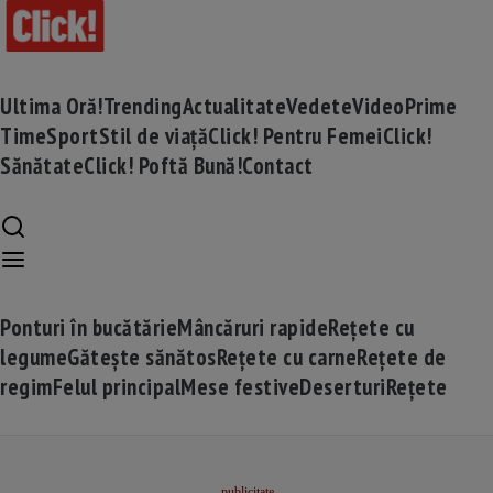
Ultima Oră!
Trending
Actualitate
Vedete
Video
Prime
Time
Sport
Stil de viață
Click! Pentru Femei
Click!
Sănătate
Click! Poftă Bună!
Contact
Ponturi în bucătărie
Mâncăruri rapide
Rețete cu
legume
Gătește sănătos
Rețete cu carne
Rețete de
regim
Felul principal
Mese festive
Deserturi
Rețete