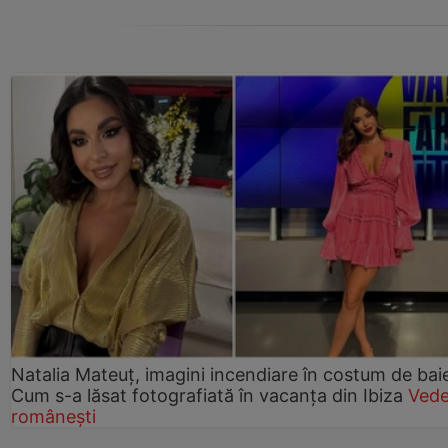
Natalia Mateuț, imagini incendiare în costum de bai
Cum s-a lăsat fotografiată în vacanța din Ibiza
Vede
românești