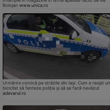
întâmple în magazine în urma apelului făcut de Ilie
Bolojan
www.unica.ro
Urmărire comică pe străzile din Iași. Cum a reușit u
biciclist să fenteze poliția și să se facă nevăzut
adevarul.ro