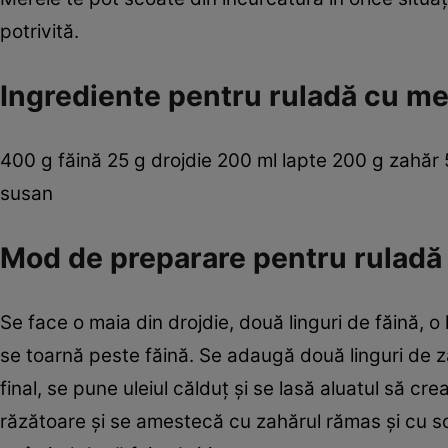
potrivită.
Ingrediente pentru ruladă cu m
400 g făină 25 g drojdie 200 ml lapte 200 g zahăr 5
susan
Mod de preparare pentru ruladă
Se face o ­maia din drojdie, ­două linguri de făină, o
se toarnă peste ­făină. Se adaugă ­două linguri de 
final, se pune uleiul călduţ şi se lasă aluatul să c
răzătoare şi se amestecă cu zahărul rămas şi cu sc