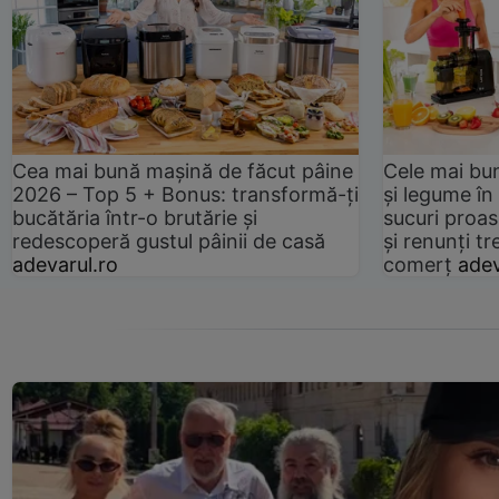
Cea mai bună mașină de făcut pâine
Cele mai bu
2026 – Top 5 + Bonus: transformă-ți
și legume în
bucătăria într-o brutărie și
sucuri proas
redescoperă gustul pâinii de casă
și renunți tr
adevarul.ro
comerț
adev