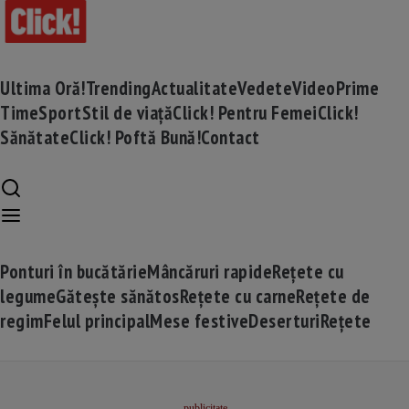
Ultima Oră!
Trending
Actualitate
Vedete
Video
Prime
Time
Sport
Stil de viață
Click! Pentru Femei
Click!
Sănătate
Click! Poftă Bună!
Contact
Ponturi în bucătărie
Mâncăruri rapide
Rețete cu
legume
Gătește sănătos
Rețete cu carne
Rețete de
regim
Felul principal
Mese festive
Deserturi
Rețete