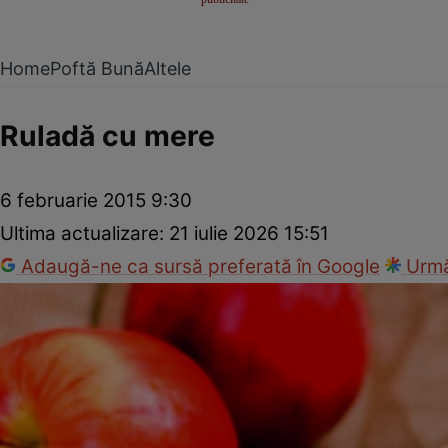
Home
Poftă Bună
Altele
Ruladă cu mere
6 februarie 2015 9:30
Ultima actualizare:
21 iulie 2026 15:51
Adaugă-ne ca sursă preferată în Google
Urmă