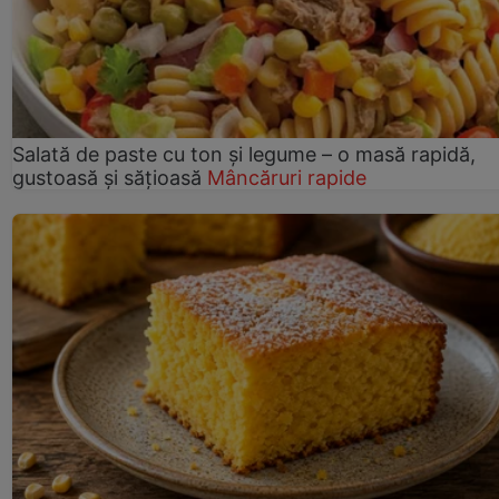
Salată de paste cu ton și legume – o masă rapidă,
gustoasă și sățioasă
Mâncăruri rapide