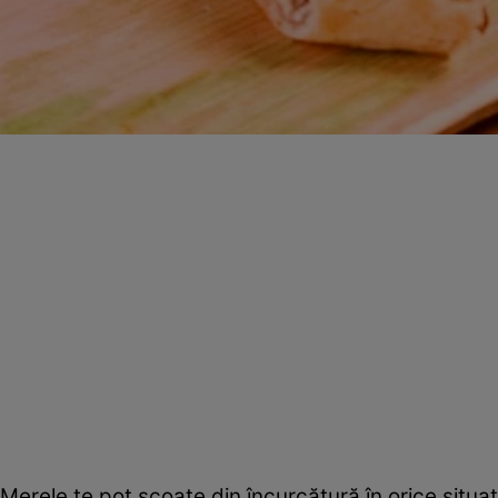
Merele te pot scoate din încurcătură în orice situa