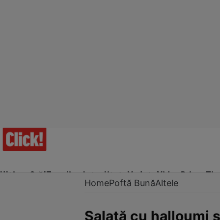
Ultima Oră!
Trending
Actualitate
Vedete
Video
Prime Ti
Home
Poftă Bună
Altele
Salată cu halloumi 