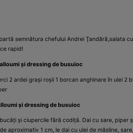
oartă semnătura chefului Andrei Ţandără,salata cu 
ace rapid!
halloumi şi dressing de busuioc
i 2 ardei graşi roşii 1 borcan anghinare în ulei 2 
per
lloumi şi dressing de busuioc
 bucăţi şi ciupercile fără codiţă. Dai cu sare, piper şi
 de aproximativ 1 cm, le dai cu ulei de măsline, sare, 