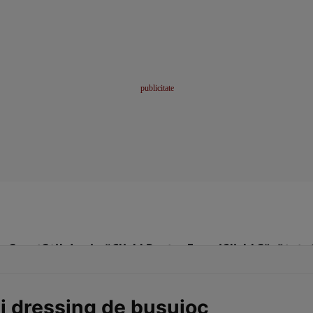
me
Sport
Stil de viață
Click! Pentru Femei
Click! Sănătate
şi dressing de busuioc