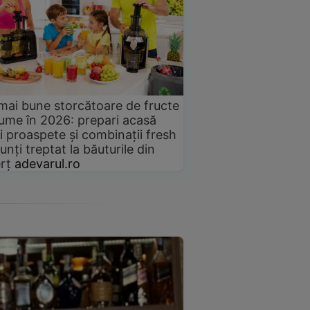
mai bune storcătoare de fructe
gume în 2026: prepari acasă
i proaspete și combinații fresh
unți treptat la băuturile din
rț
adevarul.ro