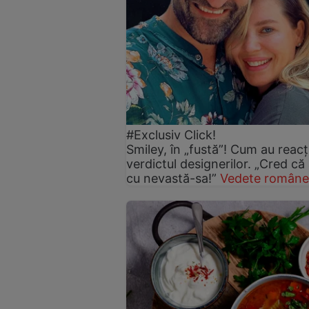
#Exclusiv Click!
Smiley, în „fustă”! Cum au reacți
verdictul designerilor. „Cred că
cu nevastă-sa!”
Vedete române