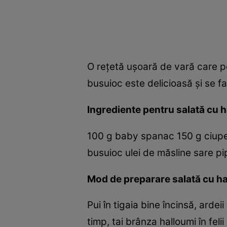
O reţetă uşoară de vară care p
busuioc este delicioasă şi se f
Ingrediente pentru salată cu 
100 g baby spanac 150 g ciuperc
busuioc ulei de măsline sare pi
Mod de preparare salată cu ha
Pui în tigaia bine încinsă, ardeii
timp, tai brânza halloumi în felii