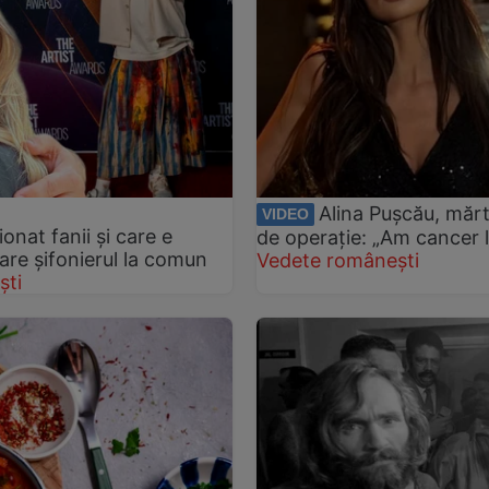
Alina Pușcău, mărt
VIDEO
onat fanii și care e
de operație: „Am cancer l
 are șifonierul la comun
Vedete românești
ști