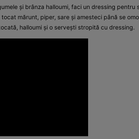
umele şi brânza halloumi, faci un dressing pentru sa
c tocat mărunt, piper, sare şi amesteci până se o
ocată, halloumi şi o serveşti stropită cu dressing.