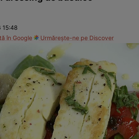
Gătește sănătos
Rețete cu carne
Rețete de regim
Felul p
6 15:48
ă în Google
Urmărește-ne pe Discover