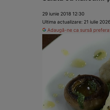
Ponturi în bucătărie
Mâncăruri rapide
Rețete cu legume
29 iunie 2018 12:30
Ultima actualizare:
21 iulie 202
Adaugă-ne ca sursă preferat