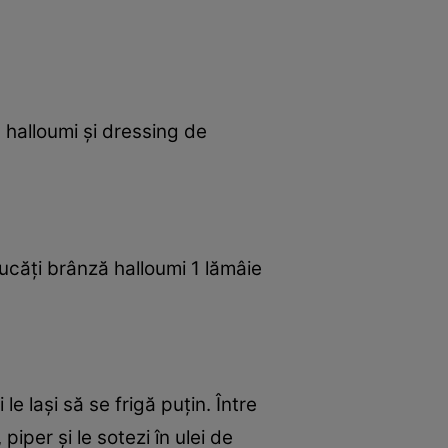
halloumi şi dressing de
bucăţi brânză halloumi 1 lămâie
 le laşi să se frigă puţin. Între
piper şi le sotezi în ulei de