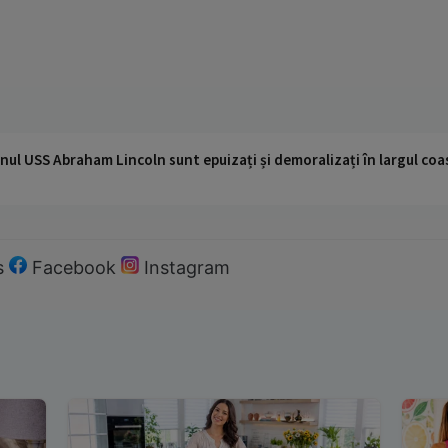
nul USS Abraham Lincoln sunt epuizați și demoralizați în largul coas
s
Facebook
Instagram