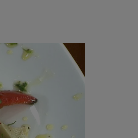
rincipal
Mese festive
Deserturi
Rețete