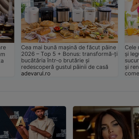
are
Cea mai bună mașină de făcut pâine
Cele 
2026 – Top 5 + Bonus: transformă-ți
și le
um
bucătăria într-o brutărie și
sucur
ta
redescoperă gustul pâinii de casă
și ren
adevarul.ro
come