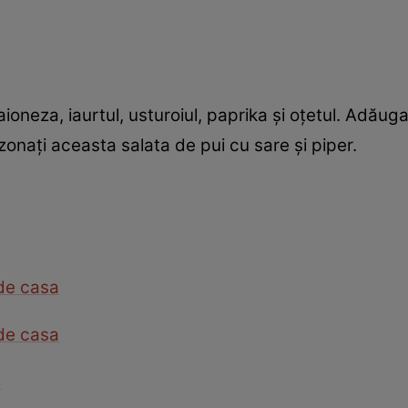
oneza, iaurtul, usturoiul, paprika şi oţetul. Adăuga
ezonaţi aceasta salata de pui cu sare şi piper.
 de casa
 de casa
a