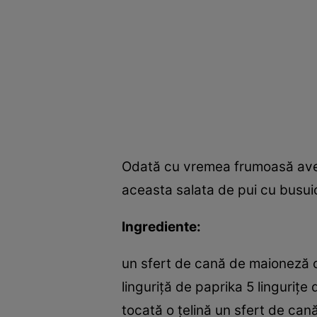
Odată cu vremea frumoasă avem n
aceasta salata de pui cu busuio
Ingrediente:
un sfert de cană de maioneză o
linguriţă de paprika 5 linguriţ
tocată o ţelină un sfert de ca