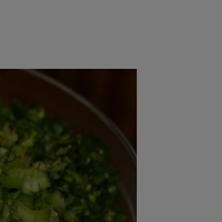
rincipal
Mese festive
Deserturi
Rețete