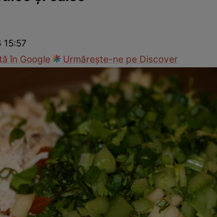
Gătește sănătos
Rețete cu carne
Rețete de regim
Felul p
6 15:57
ă în Google
Urmărește-ne pe Discover