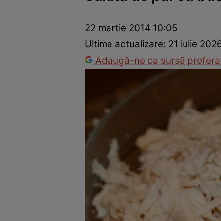
Ponturi în bucătărie
Mâncăruri rapide
Rețete cu legume
22 martie 2014 10:05
Ultima actualizare:
21 iulie 202
Adaugă-ne ca sursă preferat