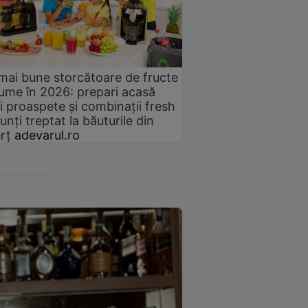
mai bune storcătoare de fructe
gume în 2026: prepari acasă
i proaspete și combinații fresh
unți treptat la băuturile din
rț
adevarul.ro