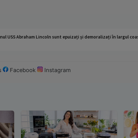
nul USS Abraham Lincoln sunt epuizați și demoralizați în largul coas
s
Facebook
Instagram