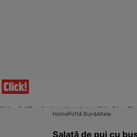
Ultima Oră!
Trending
Actualitate
Vedete
Video
Prime Ti
Home
Poftă Bună
Altele
Salată de pui cu bus