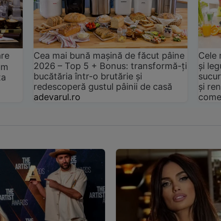
are
Cea mai bună mașină de făcut pâine
Cele 
2026 – Top 5 + Bonus: transformă-ți
și le
um
bucătăria într-o brutărie și
sucur
ta
redescoperă gustul pâinii de casă
și ren
adevarul.ro
come