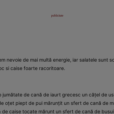
evoie de mai multă energie, iar salatele sunt solu
c si caise foarte racoritoare.
 jumătate de cană de iaurt grecesc un căţel de ust
e de oţet piept de pui mărunţit un sfert de cană de
nă de caise tocate mărunt un sfert de cană de busu