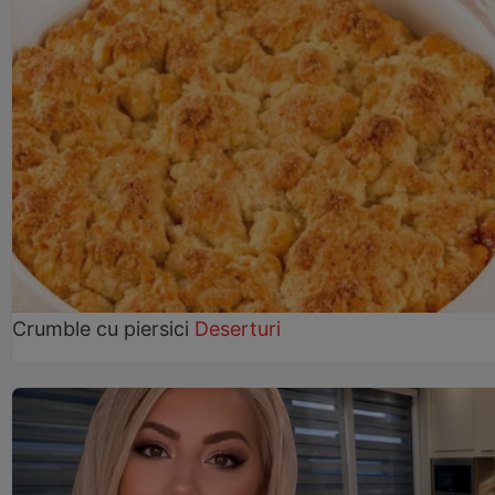
Crumble cu piersici
Deserturi