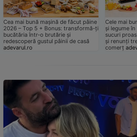
Cea mai bună mașină de făcut pâine
Cele mai bu
2026 – Top 5 + Bonus: transformă-ți
și legume în
bucătăria într-o brutărie și
sucuri proas
redescoperă gustul pâinii de casă
și renunți tr
adevarul.ro
comerț
adev