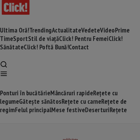
Ultima Oră!
Trending
Actualitate
Vedete
Video
Prime
Time
Sport
Stil de viață
Click! Pentru Femei
Click!
Sănătate
Click! Poftă Bună!
Contact
Ponturi în bucătărie
Mâncăruri rapide
Rețete cu
legume
Gătește sănătos
Rețete cu carne
Rețete de
regim
Felul principal
Mese festive
Deserturi
Rețete