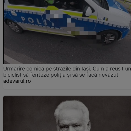
Urmărire comică pe străzile din Iași. Cum a reușit u
biciclist să fenteze poliția și să se facă nevăzut
adevarul.ro