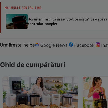
MAI MULTE PENTRU TINE
Ucrainenii aruncă în aer „tot ce mișcă” pe o șose
controlat complet
Urmărește-ne pe
Google News
Facebook
In
Ghid de cumpărături