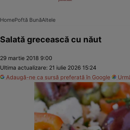
Home
Poftă Bună
Altele
Salată grecească cu năut
29 martie 2018 9:00
Ultima actualizare:
21 iulie 2026 15:24
Adaugă-ne ca sursă preferată în Google
Urmă